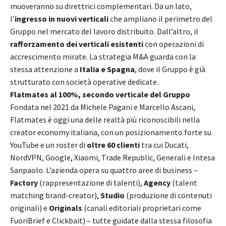
muoveranno su direttrici complementari. Da un lato,
l’
ingresso in nuovi verticali
che ampliano il perimetro del
Gruppo nel mercato del lavoro distribuito. Dall’altro, il
rafforzamento dei verticali esistenti
con operazioni di
accrescimento mirate. La strategia M&A guarda con la
stessa attenzione a
Italia e Spagna
, dove il Gruppo è già
strutturato con società operative dedicate.
Flatmates al 100%, secondo verticale del Gruppo
Fondata nel 2021 da Michele Pagani e Marcello Ascani,
Flatmates è oggi una delle realtà più riconoscibili nella
creator economy italiana, con un posizionamento forte su
YouTube e un roster di
oltre 60 clienti
tra cui Ducati,
NordVPN, Google, Xiaomi, Trade Republic, Generali e Intesa
Sanpaolo. L’azienda opera su quattro aree di business –
Factory
(rappresentazione di talenti),
Agency
(talent
matching brand-creator),
Studio
(produzione di contenuti
originali) e
Originals
(canali editoriali proprietari come
FuoriBrief e Clickbait) – tutte guidate dalla stessa filosofia