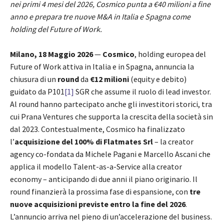
nei primi 4 mesi del 2026, Cosmico punta a €40 milioni a fine
anno e prepara tre nuove M&A in Italia e Spagna come
holding del Future of Work.
Milano, 18 Maggio 2026
—
Cosmico
, holding europea del
Future of Work attiva in Italia e in Spagna, annuncia la
chiusura di un
round
da
€12 milioni
(equity e debito)
guidato da P101
[1]
SGR che assume il ruolo di lead investor.
Al round hanno partecipato anche gli investitori storici, tra
cui Prana Ventures che supporta la crescita della società sin
dal 2023. Contestualmente, Cosmico ha finalizzato
l’
acquisizione del 100% di Flatmates Srl
– la creator
agency co-fondata da Michele Pagani e Marcello Ascani che
applica il modello Talent-as-a-Service alla creator
economy – anticipando di due anni il piano originario. Il
round finanzierà la prossima fase di espansione, con
tre
nuove acquisizioni previste entro la fine del 2026
.
L’annuncio arriva nel pieno di un’accelerazione del business.