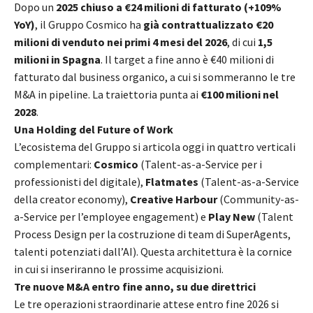
Dopo un
2025 chiuso a €24 milioni di fatturato (+109%
YoY)
, il Gruppo Cosmico ha
già contrattualizzato €20
milioni di venduto nei primi 4 mesi del 2026
, di cui
1,5
milioni in Spagna
. Il target a fine anno è €40 milioni di
fatturato dal business organico, a cui si sommeranno le tre
M&A in pipeline. La traiettoria punta ai
€100 milioni nel
2028
.
Una Holding del Future of Work
L’ecosistema del Gruppo si articola oggi in quattro verticali
complementari:
Cosmico
(Talent-as-a-Service per i
professionisti del digitale),
Flatmates
(Talent-as-a-Service
della creator economy),
Creative Harbour
(Community-as-
a-Service per l’employee engagement) e
Play New
(Talent
Process Design per la costruzione di team di SuperAgents,
talenti potenziati dall’AI). Questa architettura è la cornice
in cui si inseriranno le prossime acquisizioni.
Tre nuove M&A entro fine anno, su due direttrici
Le tre operazioni straordinarie attese entro fine 2026 si