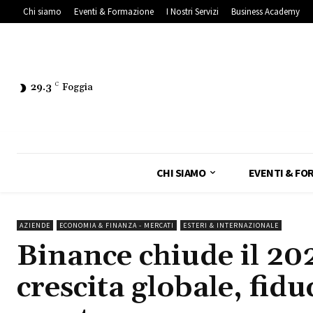
Chi siamo
Eventi & Formazione
I Nostri Servizi
Business Academy
29.3
C
Foggia
CHI SIAMO
EVENTI & FO
AZIENDE
ECONOMIA & FINANZA - MERCATI
ESTERI & INTERNAZIONALE
Binance chiude il 20
crescita globale, fid