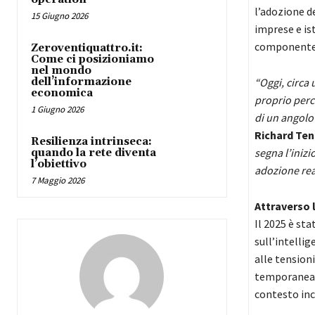
l’adozione de
15 Giugno 2026
imprese e is
componente 
Zeroventiquattro.it:
Come ci posizioniamo
nel mondo
dell’informazione
“Oggi, circa 
economica
proprio perc
1 Giugno 2026
di un angolo 
Richard Te
Resilienza intrinseca:
segna l’inizi
quando la rete diventa
l’obiettivo
adozione rea
7 Maggio 2026
Attraverso 
Il 2025 è sta
sull’intellig
alle tension
temporaneam
contesto inc