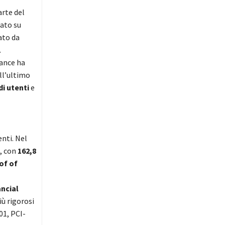
arte del
ato su
ato da
.
nance ha
ell’ultimo
di utenti
e
enti. Nel
e, con
162,8
of of
ancial
iù rigorosi
01, PCI-