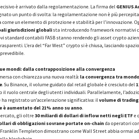
ecisivo è arrivato dalla regolamentazione. La firma del
GENIUS Act
nato un punto di svolta: la regolamentazione non è più percepit
 come un elemento di protezione e stabilità per l’innovazione. O
pali giurisdizioni globali
sta introducendo framework normativi ch
vi standard contabili FASB stanno rendendo gli asset crypto azien
asparenti. L’era del “Far West” crypto si è chiusa, lasciando spazio
 prevedibile.
ue mondi: dalla contrapposizione alla convergenza
mersa con chiarezza una nuova realtà:
la convergenza tra mondo 
e
. Su Binance, il volume guidato dal retail globale è cresciuto del
1
il ruolo centrale degli utenti individuali. Parallelamente, l’adozi
 ha registrato un’accelerazione significativa: il
volume di trading
le è aumentato del 21% anno su anno
.
mercato, gli oltre
30 miliardi di dollari di inflow netti negli ETF
e 
dollari di obbligazioni sovrane portate on-chain
da operatori c
 Franklin Templeton dimostrano come Wall Street abbia ormai ad
ella blockchain.