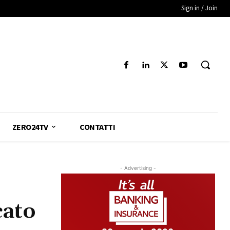
Sign in / Join
ZERO24TV
CONTATTI
- Advertising -
cato