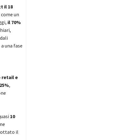
 il 18
a come un
ggi,
il 70%
iari,
dali
 a una fase
retail e
25%
,
one
quasi
10
ome
ottato il