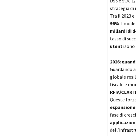
DSS e SOC 1/
strategia di 
Tra il 2023 e 
96%
. I mode
miliardi di d
tasso di suc
utenti
sono 
2026: quando
Guardando al
globale resi
fiscale e mo
RFIA/CLARIT
Queste forze
espansione 
fase di cres
applicazion
dell’infrastr