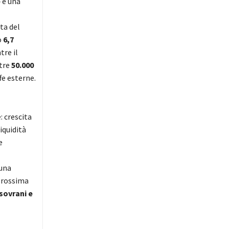
e
e una
tta del
o
6,7
tre il
ltre
50.000
fe esterne.
 crescita
iquidità
e
 una
 prossima
 sovrani e