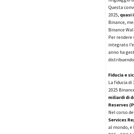
Questa conve
2025,
quasi 
Binance, me
Binance Wall
Per rendere 
integrato l
anno ha gest
distribuend
Fiducia e si
La fiducia d
2025 Binance 
miliardi di d
Reserves (
Nel corso de
Services Re
al mondo, e