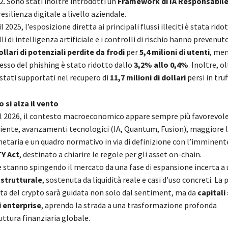
2. Sono stati inoltre introdotti un
Framework di IA Responsabil
resilienza digitale a livello aziendale.
il 2025, l’esposizione diretta ai principali flussi illeciti è stata rido
lli di intelligenza artificiale e i controlli di rischio hanno prevenut
ollari di potenziali perdite da frodi
per
5,4 milioni di utenti
, men
cesso del phishing è stato ridotto dallo
3,2% allo 0,4%
. Inoltre, o
stati supportati nel recupero di
11,7 milioni di dollari
persi in truf
 si alza il vento
 2026, il contesto macroeconomico appare sempre più favorevole:
liente, avanzamenti tecnologici (IA, Quantum, Fusion), maggiore l
netaria e un quadro normativo in via di definizione con l’imminent
Y Act
, destinato a chiarire le regole per gli asset on-chain.
 stanno spingendo il mercato da una fase di espansione incerta a
strutturale
, sostenuta da liquidità reale e casi d’uso concreti. La
cita del crypto sarà guidata non solo dal sentiment, ma da
capitali
i enterprise
, aprendo la strada a una trasformazione profonda
uttura finanziaria globale.