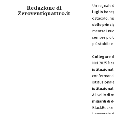
Un segnale d
Redazione di
luglio
ha seg
Zeroventiquattro.it
ostacolo, ma
delle princi
mentre i nuo
sempre più tr
più stabile e
Collegare d
Nel 2025 è e
istituzional
confermando 
istituzionale
istituziona
A livello di 
miliardi di 
BlackRock e
linguaggio d