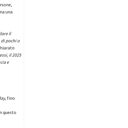
ersone,
 ma una
are il
 di pochi o
chiarato
ssi, il 2025
cia e
ay
, fino
n questo