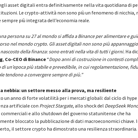
gli asset digitali entra definitivamente nella vita quotidiana di p
tituzioni. Le crypto-attività non sono più un fenomeno di nicchia,
sempre più integrata dell’economia reale.
una persona su 27 al mondo si affida a Binance per alimentare e guid
orso nel mondo crypto. Gli asset digitali non sono più appannaggio
nascosto della finanza: sono entrati nella vita di tutti i giorni.
Ha di
ng
,
Co-CEO di Binance
“
Dopo anni di costruzione in contesti comple
o di un’epoca più stabile e prevedibile, in cui regolamentazione, fidu
le tendono a convergere sempre di più.”
la nebbia: un settore messo alla prova, ma resiliente
to un anno di forte volatilità per i mercati globali: dal ciclo di hype
enza artificiale con
Project Stargate
, allo shock del
DeepSeek Mond
i commerciali e allo shutdown del governo statunitense che ha
ente bloccato la pubblicazione di dati macroeconomici chiave. I
erto, il settore crypto ha dimostrato una resilienza straordinaria.