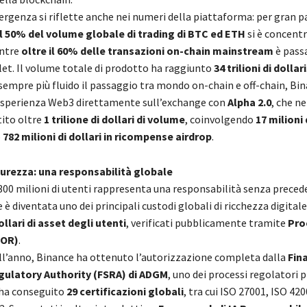
rgenza si riflette anche nei numeri della piattaforma: per gran p
il 50% del volume globale di trading di BTC ed ETH
si è concentr
ntre
oltre il 60% delle transazioni on-chain mainstream
è pass
et. Il volume totale di prodotto ha raggiunto
34 trilioni di dollari
sempre più fluido il passaggio tra mondo on-chain e off-chain, Bi
’esperienza Web3 direttamente sull’exchange con
Alpha 2.0
, che n
ito oltre
1 trilione di dollari di volume
, coinvolgendo
17 milioni 
o
782 milioni di dollari in ricompense airdrop
.
curezza: una responsabilità globale
i 300 milioni di utenti rappresenta una responsabilità senza preced
è diventata uno dei principali custodi globali di ricchezza digital
ollari di asset degli utenti
, verificati pubblicamente tramite
Pro
POR)
.
ll’anno, Binance ha ottenuto l’autorizzazione completa dalla
Fin
gulatory Authority (FSRA) di ADGM
, uno dei processi regolatori p
 ha conseguito
29 certificazioni globali
, tra cui ISO 27001, ISO 420