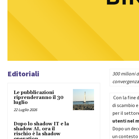
Editoriali
300 milioni d
convergenza t
Le pubblicazioni
Con la fine 
riprenderanno il 30
luglio
di scambio e
22 Luglio 2026
per il settor
utenti nel
Dopo lo shadow IT e la
Dopo un dece
shadow AI, ora il
rischio è la shadow
un contesto 
operation