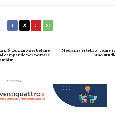
a il 6 gennaio sei befane
Medicina estetica, come 
l campanile per portare
uno studio
bambini
- Advertising -