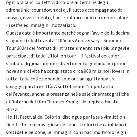
ogni ora lanci collettivi di colore al termine degli
adrenalinici countdown dei dj, il tutto accompagnato da
musica, divertimento, baci e abbracci unici da immortalare
in selfie ed immagini mozzafiato.
Questa data è importante perché segna l’avvio della decima
stagione (ribattezzata “10 Years Anniversary – Summer
Tour 2024) del format di intrattenimento tra i più longevi e
partecipati d’Italia. L’Holi on tour – Il festival dei colori,
simbolo di gioia, amore e divertimento genuino nei primi
nove anni di vita ha conquistato circa 900 mila holi lovers in
tutta Italia collezionando sold out ad ogni tappa tra
spiagge, parchi e città. A sottolineare l’importanza
dell’evento, anche la presenza nelle sale cinematografiche
all’interno del film “Forever Young” del regista Fausto
Brizzi.
Holi Il Festival dei Colori si distingue per la sua viralità on
line. Le foto meravigliose dei lanci, i colori che cambiano i
volti delle persone, le immagini con i baci multicolor e gli