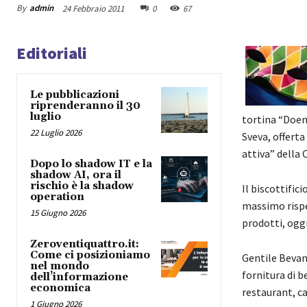
By
admin
24 Febbraio 2011
0
67
Editoriali
Le pubblicazioni
riprenderanno il 30
luglio
tortina “Doemi
22 Luglio 2026
Sveva, offerta
attiva” della 
Dopo lo shadow IT e la
shadow AI, ora il
rischio è la shadow
Il biscottifici
operation
massimo rispe
15 Giugno 2026
prodotti, oggi
Zeroventiquattro.it:
Come ci posizioniamo
Gentile Bevand
nel mondo
fornitura di b
dell’informazione
economica
restaurant, ca
1 Giugno 2026