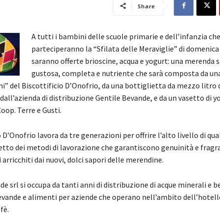
Share
A tutti i bambini delle scuole primarie e dell’infanzia ch
parteciperanno la “Sfilata delle Meraviglie” di domenica
saranno offerte brioscine, acqua e yogurt: una merenda 
gustosa, completa e nutriente che sarà composta da una
” del Biscottificio D’Onofrio, da una bottiglietta da mezzo litro 
 dall’azienda di distribuzione Gentile Bevande, e da un vasetto di y
Coop. Terre e Gusti.
o D’Onofrio lavora da tre generazioni per offrire l’alto livello di qua
tto dei metodi di lavorazione che garantiscono genuinità e fragra
 arricchiti dai nuovi, dolci sapori delle merendine.
e srl si occupa da tanti anni di distribuzione di acque minerali e 
evande e alimenti per aziende che operano nell’ambito dell’hotell
fè.