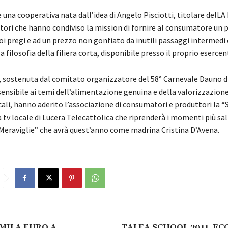
è una cooperativa nata dall’idea di Angelo Pisciotti, titolare delLA
tori che hanno condiviso la mission di fornire al consumatore un 
oi pregi e ad un prezzo non gonfiato da inutili passaggi intermedi
a filosofia della filiera corta, disponibile presso il proprio esercent
va, sostenuta dal comitato organizzatore del 58° Carnevale Dauno d
ensibile ai temi dell’alimentazione genuina e della valorizzazione
ali, hanno aderito l’associazione di consumatori e produttori la “
a tv locale di Lucera Telecattolica che riprenderà i momenti più sal
e Meraviglie” che avrà quest’anno come madrina Cristina D’Avena.
MILA EURO A
TALEA SCHOOL 2011, ECC