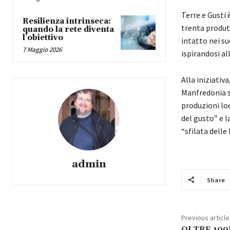
Terre e Gusti 
Resilienza intrinseca:
trenta produt
quando la rete diventa
l’obiettivo
intatto nei su
7 Maggio 2026
ispirandosi all
Alla iniziati
Manfredonia s
produzioni loc
del gusto” e l
“sfilata dell
admin
Share
Previous article
OLTRE 100