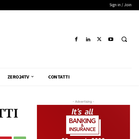
Sign in / Join
ZERO24TV
CONTATTI
- Advertising -
TTI