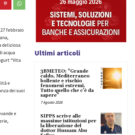
e
 27 febbraio
sana,
 deliziosa
Ultimi articoli
di acqua
ogurt “Vita
3BMETEO: “Grande
caldo, Mediterraneo
bollente e rischio
lità e
fenomeni estremi.
nza dei suoi
Tutto quello che c’è da
sapere”
7 Agosto 2026
bevande e
SIPPS scrive alle
erie,
massime istituzioni per
la liberazione del
dottor Hussam Abu