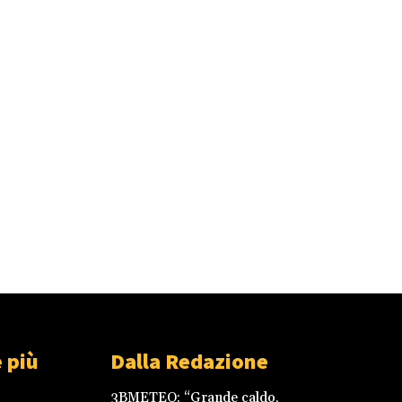
 più
Dalla Redazione
3BMETEO: “Grande caldo,