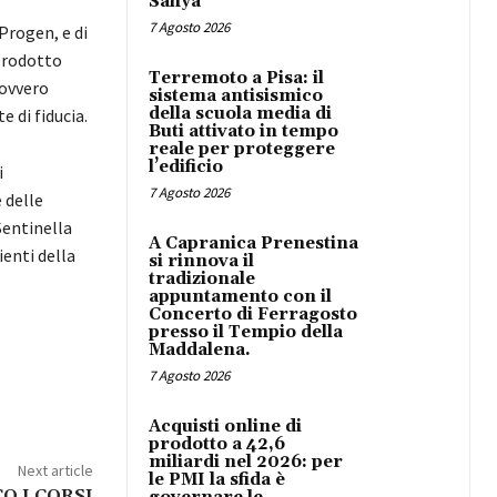
Safiya
7 Agosto 2026
 Progen, e di
prodotto
Terremoto a Pisa: il
 ovvero
sistema antisismico
della scuola media di
e di fiducia.
Buti attivato in tempo
reale per proteggere
l’edificio
i
7 Agosto 2026
 delle
Sentinella
A Capranica Prenestina
ienti della
si rinnova il
tradizionale
appuntamento con il
Concerto di Ferragosto
presso il Tempio della
Maddalena.
7 Agosto 2026
Acquisti online di
prodotto a 42,6
miliardi nel 2026: per
Next article
le PMI la sfida è
O I CORSI