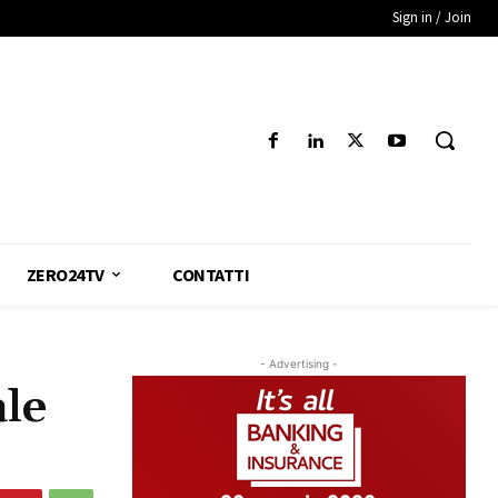
Sign in / Join
ZERO24TV
CONTATTI
- Advertising -
ale