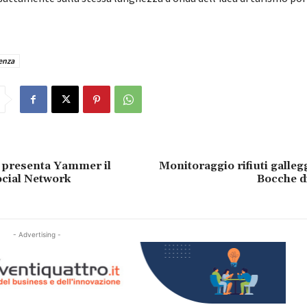
enza
 presenta Yammer il
Monitoraggio rifiuti gallegg
cial Network
Bocche d
- Advertising -