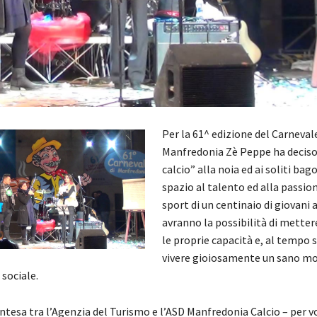
Per la 61^ edizione del Carnevale
Manfredonia Zè Peppe ha deciso 
calcio” alla noia ed ai soliti bag
spazio al talento ed alla passion
sport di un centinaio di giovani 
avranno la possibilità di mettere
le proprie capacità e, al tempo s
vivere gioiosamente un sano m
sociale.
intesa tra l’Agenzia del Turismo e l’ASD Manfredonia Calcio – per v