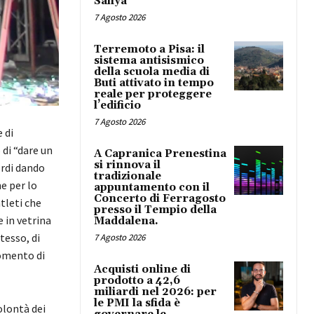
Safiya
7 Agosto 2026
Terremoto a Pisa: il
sistema antisismico
della scuola media di
Buti attivato in tempo
reale per proteggere
l’edificio
7 Agosto 2026
 di
di “dare un
A Capranica Prenestina
si rinnova il
ordi dando
tradizionale
e per lo
appuntamento con il
Concerto di Ferragosto
atleti che
presso il Tempio della
 in vetrina
Maddalena.
tesso, di
7 Agosto 2026
omento di
Acquisti online di
prodotto a 42,6
miliardi nel 2026: per
le PMI la sfida è
olontà dei