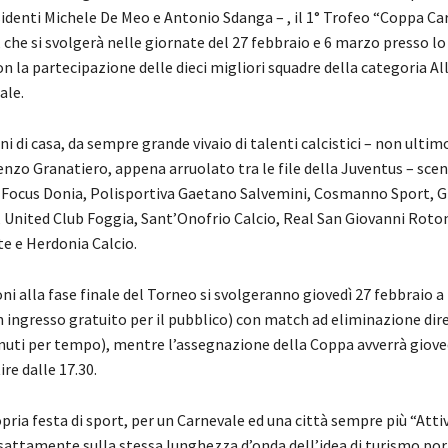
sidenti Michele De Meo e Antonio Sdanga – , il 1° Trofeo “Coppa Ca
che si svolgerà nelle giornate del 27 febbraio e 6 marzo presso lo
 la partecipazione delle dieci migliori squadre della categoria All
ale.
ni di casa, da sempre grande vivaio di talenti calcistici – non ultimo
enzo Granatiero, appena arruolato tra le file della Juventus – sce
ocus Donia, Polisportiva Gaetano Salvemini, Cosmanno Sport, G
, United Club Foggia, Sant’Onofrio Calcio, Real San Giovanni Roton
te e Herdonia Calcio.
oni alla fase finale del Torneo si svolgeranno giovedì 27 febbraio a 
n ingresso gratuito per il pubblico) con match ad eliminazione dir
nuti per tempo), mentre l’assegnazione della Coppa avverrà giove
re dalle 17.30.
pria festa di sport, per un Carnevale ed una città sempre più “Atti
esattamente sulla stessa lunghezza d’onda dell’idea di turismo por