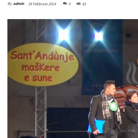
By
admin
24 Febbraio 2014
0
81