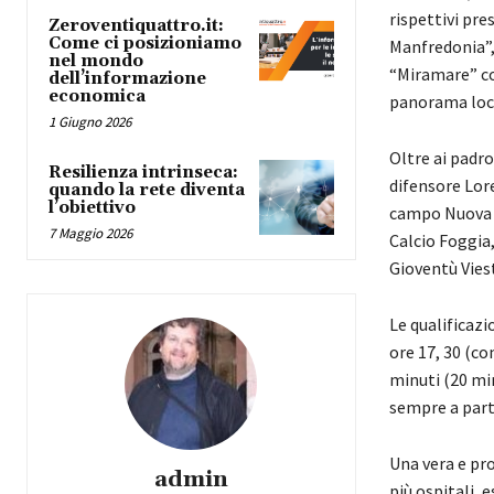
rispettivi pre
Zeroventiquattro.it:
Come ci posizioniamo
Manfredonia”, 
nel mondo
“Miramare” con
dell’informazione
economica
panorama loc
1 Giugno 2026
Oltre ai padro
Resilienza intrinseca:
difensore Lor
quando la rete diventa
l’obiettivo
campo Nuova F
7 Maggio 2026
Calcio Foggia
Gioventù Vies
Le qualificazi
ore 17, 30 (co
minuti (20 mi
sempre a parti
Una vera e pro
admin
più ospitali, 