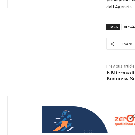
dall’Agenzia.
TAGS
in evid
Share
Previous article
E Microsoft
Business So