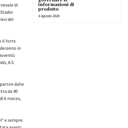
governare le
informazioni di
rnevale di
prodotto
 Stadio
6 Agosto 2026
ievi del
 il forte
nderanno in
ioventù
do, A.S.
partire dalle
etta da 40
dì 6 marzo,
vi” e sempre
tata avanti