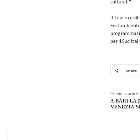
culturali.”
Il Teatro civil
FestambienteSu
programmazion
per il Sud It
Share
Previous article
A BARI LA 
VENEZIA S