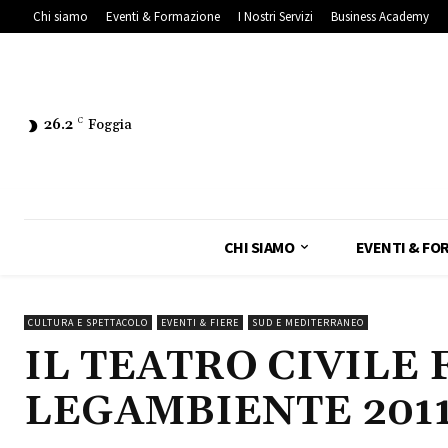
Chi siamo
Eventi & Formazione
I Nostri Servizi
Business Academy
26.2
C
Foggia
CHI SIAMO
EVENTI & FO
CULTURA E SPETTACOLO
EVENTI & FIERE
SUD E MEDITERRANEO
IL TEATRO CIVILE 
LEGAMBIENTE 201