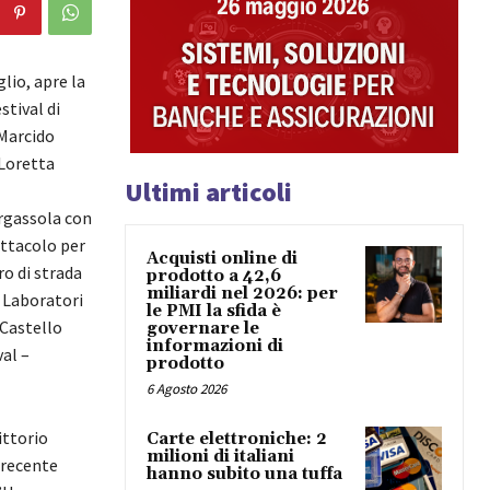
glio, apre la
stival di
 Marcido
Loretta
Ultimi articoli
rgassola con
ettacolo per
Acquisti online di
ro di strada
prodotto a 42,6
miliardi nel 2026: per
. Laboratori
le PMI la sfida è
 Castello
governare le
informazioni di
al –
prodotto
6 Agosto 2026
ittorio
Carte elettroniche: 2
milioni di italiani
 recente
hanno subito una tuffa