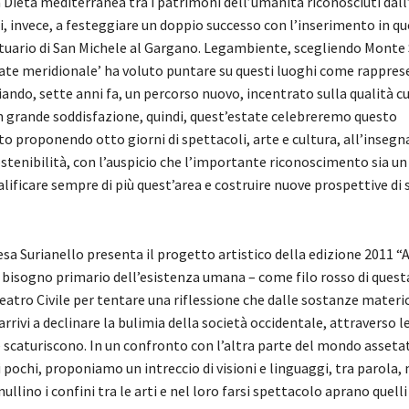
 Dieta mediterranea tra i patrimoni dell’umanità riconosciuti dal
, invece, a festeggiare un doppio successo con l’inserimento in que
tuario di San Michele al Gargano. Legambiente, scegliendo Monte
tate meridionale’ ha voluto puntare su questi luoghi come rapprese
viando, sette anni fa, un percorso nuovo, incentrato sulla qualità cu
on grande soddisfazione, quindi, quest’estate celebreremo questo
o proponendo otto giorni di spettacoli, arte e cultura, all’insegn
ostenibilità, con l’auspicio che l’importante riconoscimento sia u
lificare sempre di più quest’area e costruire nuove prospettive di 
esa Surianello presenta il progetto artistico della edizione 2011 
– bisogno primario dell’esistenza umana – come filo rosso di quest
eatro Civile per tentare una riflessione che dalle sostanze materich
rivi a declinare la bulimia della società occidentale, attraverso 
e scaturiscono. In un confronto con l’altra parte del mondo asseta
i pochi, proponiamo un intreccio di visioni e linguaggi, tra parola,
ullino i confini tra le arti e nel loro farsi spettacolo aprano quelli