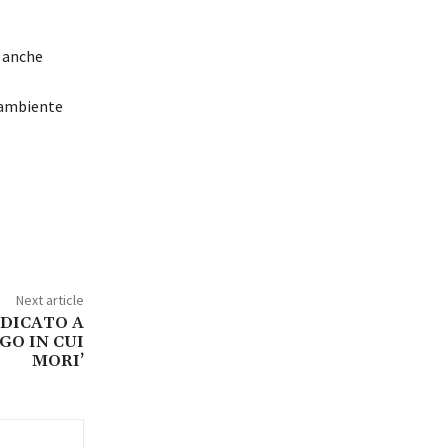
à anche
gambiente
Next article
DICATO A
GO IN CUI
MORI’