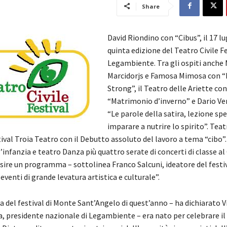
Share
David Riondino con “Cibus”, il 17 lu
quinta edizione del Teatro Civile Fe
Legambiente. Tra gli ospiti anche
Marcidorjs e Famosa Mimosa con “
Strong”, il Teatro delle Ariette con
“Matrimonio d’inverno” e Dario Ve
“Le parole della satira, lezione sp
imparare a nutrire lo spirito”. Teat
tival Troia Teatro con il Debutto assoluto del lavoro a tema “cibo”
l’infanzia e teatro Danza più quattro serate di concerti di classe al
sire un programma – sottolinea Franco Salcuni, ideatore del festiv
 eventi di grande levatura artistica e culturale”.
 del festival di Monte Sant’Angelo di quest’anno – ha dichiarato V
a, presidente nazionale di Legambiente – era nato per celebrare il