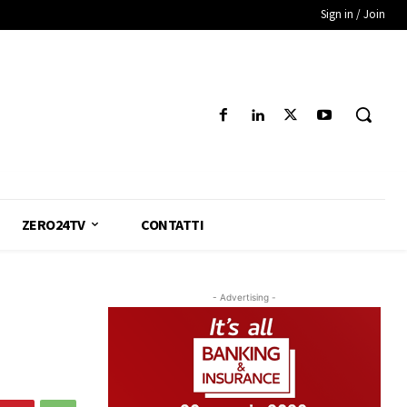
Sign in / Join
ZERO24TV
CONTATTI
- Advertising -