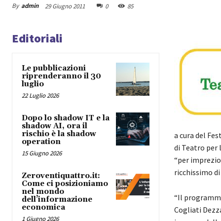
By
admin
29 Giugno 2011
0
85
Editoriali
Le pubblicazioni
riprenderanno il 30
luglio
22 Luglio 2026
Dopo lo shadow IT e la
shadow AI, ora il
rischio è la shadow
a cura del Fes
operation
di Teatro per 
15 Giugno 2026
“per imprezio
ricchissimo di
Zeroventiquattro.it:
Come ci posizioniamo
nel mondo
“Il programma
dell’informazione
economica
Cogliati Dezz
1 Giugno 2026