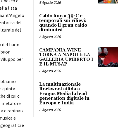
l’Unesco e
6 Agosto 2026
lla lista
 Sant’Angelo
Caldo fino a 39°C e
temporali sui rilievi:
ntativi del
quando il gran caldo
lturale del
diminuirà
6 Agosto 2026
a del buon
CAMPANIA.WINE
n buon
TORNA A NAPOLI: LA
sviluppo per
GALLERIA UMBERTO I
E IL MUSAP
6 Agosto 2026
“Abbiamo
La multinazionale
a quinta
Rockwool affida a
Fragos Media la lead
e di cui ci
generation digitale in
le metafore
Europa e India
6 Agosto 2026
ta e rapinata
 musica e
 geografici e