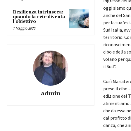
ingresso della
oggi siamo qui
Resilienza intrinseca:
anche del San
quando la rete diventa
l’obiettivo
per la sua ‘es
7 Maggio 2026
Sud Italia, av
territorio. C
riconosciment
cibo e della s
volano per qua
il Sud”.
Così Mariater
preso il cibo 
admin
edizione del T
alimentiamo ar
che da essa n
dal profitto d
danza, che ann