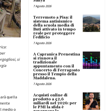
Safiya
7 Agosto 2026
Terremoto a Pisa: il
sistema antisismico
della scuola media di
Buti attivato in tempo
reale per proteggere
l’edificio
7 Agosto 2026
ica:
per
A Capranica Prenestina
si rinnova il
rgogliosi, si
tradizionale
rgia
appuntamento con il
Concerto di Ferragosto
presso il Tempio della
Maddalena.
7 Agosto 2026
Acquisti online di
sarà quella
prodotto a 42,6
amente
miliardi nel 2026: per
le PMI la sfida è
ul medio o