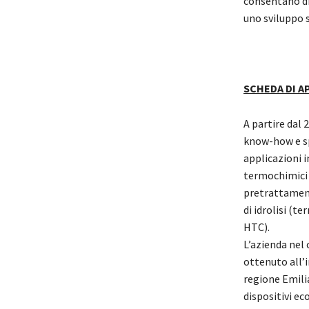
consentano di
uno sviluppo s
SCHEDA DI AP
A partire dal
know-how e sp
applicazioni i
termochimici (
pretrattament
di idrolisi (t
HTC).
L’azienda nel 
ottenuto all’
regione Emili
dispositivi ec