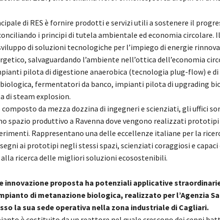
cipale di RES è fornire prodotti e servizi utili a sostenere il progr
onciliando i principi di tutela ambientale ed economia circolare. I
sviluppo di soluzioni tecnologiche per l’impiego di energie rinnovabi
rgetico, salvaguardando l’ambiente nell’ottica dell’economia circ
pianti pilota di digestione anaerobica (tecnologia plug-flow) e di
iologica, fermentatori da banco, impianti pilota di upgrading bi
ta di steam explosion.
 composto da mezza dozzina di ingegneri e scienziati, gli uffici so
 uno spazio produttivo a Ravenna dove vengono realizzati prototipi
erimenti. Rappresentano una delle eccellenze italiane per la ricer
segni ai prototipi negli stessi spazi, scienziati coraggiosi e capaci 
lla ricerca delle migliori soluzioni ecosostenibili.
e innovazione proposta ha potenziali applicative straordinarie.
 impianto di metanazione biologica, realizzato per l’Agenzia S
sso la sua sede operativa nella zona industriale di Cagliari.
pianto è costituito da un reattore nel quale crescono dei ceppi batt