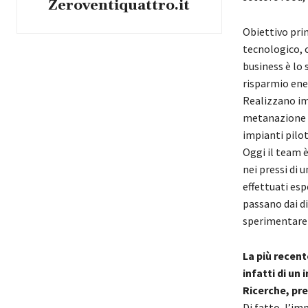
Zeroventiquattro.it
Obiettivo prin
tecnologico, c
business è lo 
risparmio ene
Realizzano im
metanazione b
impianti pilo
Oggi il team è
nei pressi di
effettuati esp
passano dai di
sperimentare a
La più recent
infatti di un
Ricerche, pre
Di fatto, l’im