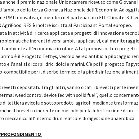
a anche il premio nazionale Unioncamere ricevuto come Giovane 
ll’ambito della terza Giornata Nazionale dell’Economia. Ad oggi la
me PMI Innovativa, è membro del partenariato EIT Climate-KIC 
 AgriFood. RES è inoltre iscritta al Participant Portal europeo.
a in attività di ricerca applicata e progetti di innovazione tecno
roblematiche inerenti diversi ambiti applicativi, dal monitoraggio
l’ambiente all’economia circolare. A tal proposito, tra i progetti 
 primo è il Progetto Tethys, veicolo aereo anfibio a pilotaggio rem
e l’analisi di corpi idrici dolci e marini. C’è poi il progetto Tapyr
o-compatibile per il diserbo termico e la pirodisinfezione aliment
revetti depositati. Tra gli altri, vanno citati i brevetti per le inve
hermal weed control device fed with solid fuel”, quello concernent
e di lettiera avicola e sottoprodotti agricoli mediante trasformaz
nche il brevetto inerente un metodo per la lubrificazione di un
 meccanico all’interno di un reattore di digestione anaerobica
APPROFONDIMENTO