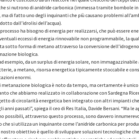
 che si nutrono di anidride carbonica (immessa tramite bombole in
 ma di fatto uno degli inquinanti che più causano problemi all’am
otto dall’idrolisi dell’acqua).
processo ha bisogno di energia per realizzarsi, che può essere ene
ventuali eccessi di energia rinnovabile non programmabile, la qua
 sotto forma di metano attraverso la conversione dell’idrogeno
azione biologica.
 ad esempio, da un surplus di energia solare, non immagazzinabile
tterie, a metano, risorsa energetica tipicamente stoccabile e con
azioni enormi.
di metanazione biologica è noto da tempo, ma certamente è unico
anto che abbiamo realizzato in collaborazione con Sardegna Ricer
getto di circolarità energetica ben integrato con altri impianti c
li anni passati”, spiega il ceo di Res Italia, Davide Bersani. “Ma le 
o possibili, attraverso questo processo, sono davvero innumerevo
 che si utilizza un inquinante come l’anidride carbonica per produ
l nostro obiettivo è quello di sviluppare soluzioni tecnologiche ch