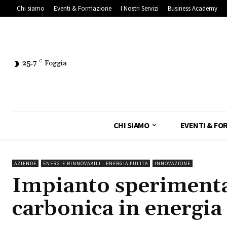
Chi siamo
Eventi & Formazione
I Nostri Servizi
Business Academy
25.7
C
Foggia
CHI SIAMO
EVENTI & FO
AZIENDE
ENERGIE RINNOVABILI - ENERGIA PULITA
INNOVAZIONE
Impianto sperimenta
carbonica in energia