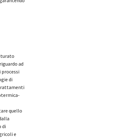
, garantendo
aturato
riguardo ad
i processi
gie di
 trattamenti
rotermica-
tare quello
dalla
 di
ricoli e