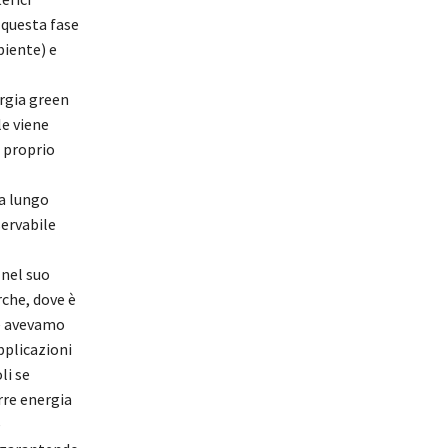
 questa fase
biente) e
rgia green
le viene
 proprio
 a lungo
servabile
 nel suo
che, dove è
he avevamo
applicazioni
li se
rre energia
e