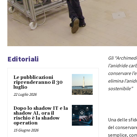
Editoriali
Gli “Archimede
l’anidride ca
conservare l’e
Le pubblicazioni
elimina l’anid
riprenderanno il 30
luglio
sostenibile”
22 Luglio 2026
Dopo lo shadow IT e la
shadow AI, ora il
rischio è la shadow
Una delle sfid
operation
del conservar
15 Giugno 2026
semplice, come