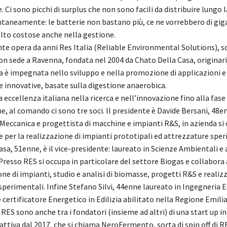
 Ci sono picchi di surplus che non sono facili da distribuire lungo l
antaneamente: le batterie non bastano più, ce ne vorrebbero di gi
to costose anche nella gestione.
nte opera da anni Res Italia (Reliable Environmental Solutions), s
on sede a Ravenna, fondata nel 2004 da Chato Della Casa, originari
da è impegnata nello sviluppo e nella promozione di applicazioni e
e innovative, basate sulla digestione anaerobica.
 eccellenza italiana nella ricerca e nell’innovazione fino alla fase
, al comando ci sono tre soci. Il presidente è Davide Bersani, 48e
Meccanica e progettista di macchine e impianti R&S, in azienda si 
 per la realizzazione di impianti prototipali ed attrezzature sper
sa, 51enne, è il vice-presidente: laureato in Scienze Ambientali e
resso RES si occupa in particolare del settore Biogas e collabora a
ne di impianti, studio e analisi di biomasse, progetti R&S e realiz
perimentali. Infine Stefano Silvi, 44enne laureato in Ingegneria E
e certificatore Energetico in Edilizia abilitato nella Regione Emi
ci RES sono anche tra i fondatori (insieme ad altri) di una start up i
attiva dal 2017, che si chiama NeroFermento, sorta di spin off di R