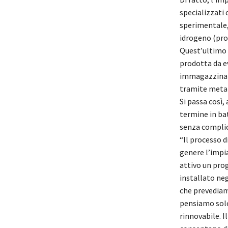
specializzati
sperimentale,
idrogeno (prod
Quest’ultimo 
prodotta da e
immagazzinata
tramite metan
Si passa così,
termine in ba
senza complic
“Il processo 
genere l’impi
attivo un pro
installato neg
che prevediam
pensiamo solo
rinnovabile. I