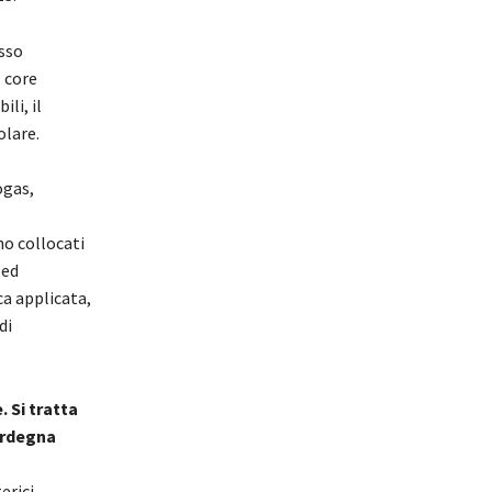
esso
l core
li, il
olare.
ogas,
no collocati
 ed
ca applicata,
di
 Si tratta
ardegna
erici