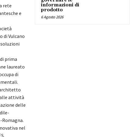
governare le
informazioni di
a rete
prodotto
gantesche e
6 Agosto 2026
ocietà
o di Vulcano
 soluzioni
 di prima
nne laureato
occupa di
imentali.
 architetto
lle attività
zazione delle
dile-
lia-Romagna.
nnovativa nel
ES.