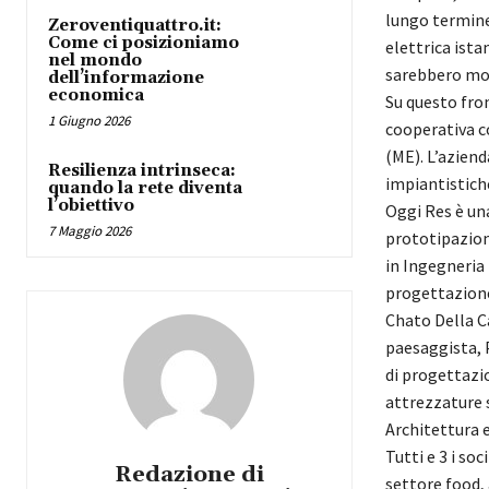
lungo termine.
Zeroventiquattro.it:
Come ci posizioniamo
elettrica ist
nel mondo
sarebbero mol
dell’informazione
economica
Su questo fro
1 Giugno 2026
cooperativa c
(ME). L’azien
Resilienza intrinseca:
impiantistich
quando la rete diventa
l’obiettivo
Oggi Res è una
7 Maggio 2026
prototipazione
in Ingegneria 
progettazione
Chato Della Ca
paesaggista, P
di progettazio
attrezzature s
Architettura 
Tutti e 3 i so
Redazione di
settore food, 