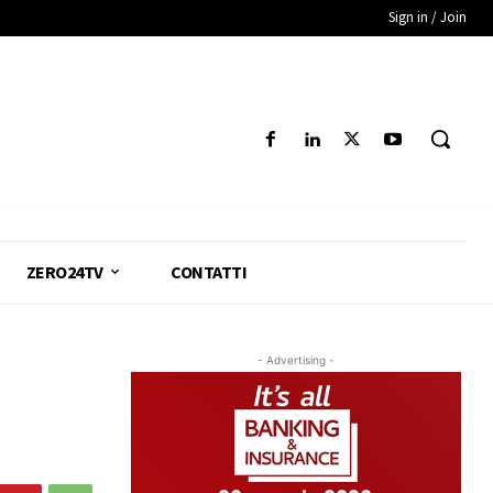
Sign in / Join
ZERO24TV
CONTATTI
- Advertising -