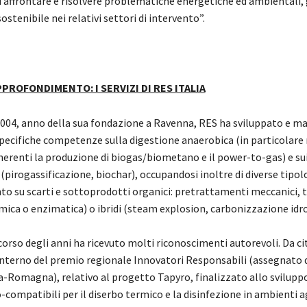
 affrontare e risolvere problematiche energetiche ed ambientali
ostenibile nei relativi settori di intervento”.
PROFONDIMENTO: I SERVIZI DI RES ITALIA
 2004, anno della sua fondazione a Ravenna, RES ha sviluppato e m
ecifiche competenze sulla digestione anaerobica (in particolare 
nerenti la produzione di biogas/biometano e il power-to-gas) e su
pirogassificazione, biochar), occupandosi inoltre di diverse tipolo
o su scarti e sottoprodotti organici: pretrattamenti meccanici,
ermica o enzimatica) o ibridi (steam explosion, carbonizzazione id
corso degli anni ha ricevuto molti riconoscimenti autorevoli. Da ci
interno del premio regionale Innovatori Responsabili (assegnato 
a-Romagna), relativo al progetto Tapyro, finalizzato allo sviluppo
o-compatibili per il diserbo termico e la disinfezione in ambienti ag