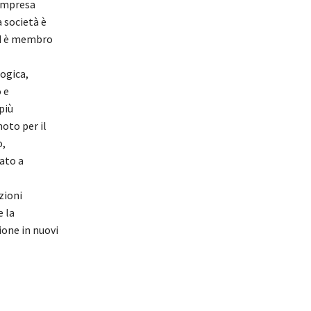
Impresa
 società è
ed è membro
logica,
 e
più
oto per il
o,
ato a
nzioni
e la
ione in nuovi