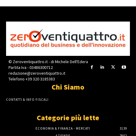
© Zeroventiquattro.it - di Michele Dell'Edera
Partita Iva - 03486300712
redazione@zeroventiquattro.it
Telefono +39 320 3185383
Chi Siamo
CONTATTI & INFO FISCALI
Categorie più lette
ECONOMIA & FINANZA - MERCATI
3139
AZIENDE
2802