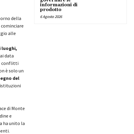
governare le
informazioni di
prodotto
6 Agosto 2026
torno della
 cominciare
gio alle
 luoghi,
ai data
 conflitti
on è solo un
mpegno del
istituzioni
Pace di Monte
dine e
a ha unito la
enti.