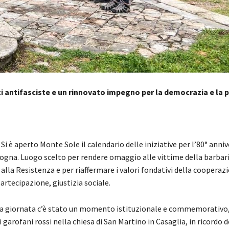
i antifasciste e un rinnovato impegno per la democrazia e la 
 Si è aperto Monte Sole il calendario delle iniziative per l’80° anniv
gna. Luogo scelto per rendere omaggio alle vittime della barbar
 alla Resistenza e per riaffermare i valori fondativi della cooperaz
rtecipazione, giustizia sociale.
la giornata c’è stato un momento istituzionale e commemorativo,
 garofani rossi nella chiesa di San Martino in Casaglia, in ricordo d