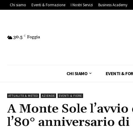
Chi siamo
Eventi & Formazione
I Nostri Servizi
Business Academy
30.5
C
Foggia
CHI SIAMO
EVENTI & FO
ATTUALITÀ & METEO
AZIENDE
EVENTI & FIERE
A Monte Sole l’avvio 
l’80° anniversario d