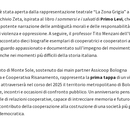
è stata aperta dalla rappresentazione teatrale “La Zona Grigia” a 
ivio Zeta, ispirata al libro
I sommersi e i salvati
di
Primo Levi
, ch
potente narrazione delle ambiguità morali e delle responsabilità 
i violenza e oppressione. A seguire, il professor Tito Menzani dell’
ccontato dieci biografie esemplari di cooperatrici e cooperatori a
 sguardo appassionato e documentato sull’impegno del movimen
che nei momenti più difficili della storia italiana.
o di Monte Sole, sostenuto dai main partner Assicoop Bologna
a e Cooperativa Risanamento, rappresenta la
prima tappa
di un v
 attraverserà nel corso del 2025 il territorio metropolitano di Bo
e, incontri e occasioni di confronto pubblico. Un anniversario pe
e di relazioni cooperative, capace di intrecciare memoria e futuro 
 contributo della cooperazione alla costruzione di una società più 
 democratica.