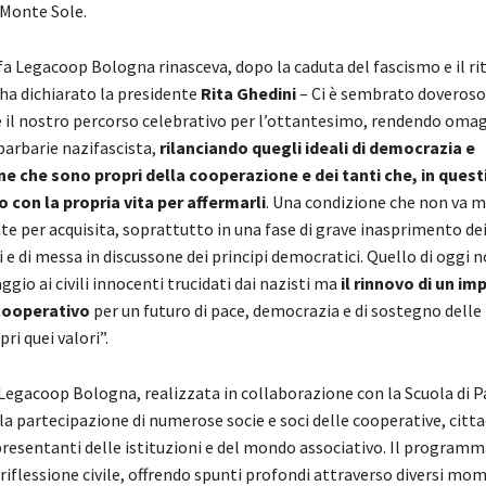
i Monte Sole.
fa Legacoop Bologna rinasceva, dopo la caduta del fascismo e il ri
ha dichiarato la presidente
Rita Ghedini
– Ci è sembrato doveroso
 il nostro percorso celebrativo per l’ottantesimo, rendendo omag
barbarie nazifascista,
rilanciando quegli ideali di democrazia e
e che sono propri della cooperazione e dei tanti che, in questi
con la propria vita per affermarli
. Una condizione che non va m
e per acquisita, soprattutto in una fase di grave inasprimento dei
 e di messa in discussone dei principi democratici. Quello di oggi n
io ai civili innocenti trucidati dai nazisti ma
il rinnovo di un i
ooperativo
per un futuro di pace, democrazia e di sostegno delle 
ri quei valori”.
i Legacoop Bologna, realizzata in collaborazione con la Scuola di 
 la partecipazione di numerose socie e soci delle cooperative, citta
presentanti delle istituzioni e del mondo associativo. Il programm
iflessione civile, offrendo spunti profondi attraverso diversi mom