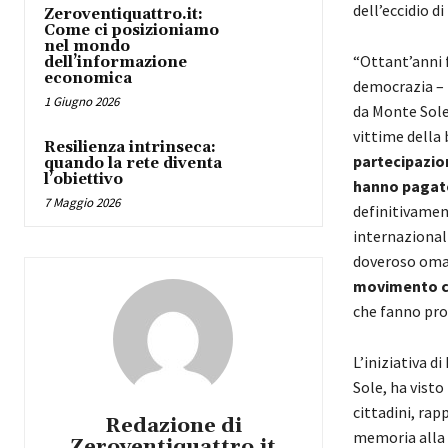
dell’eccidio d
Zeroventiquattro.it:
Come ci posizioniamo
nel mondo
“Ottant’anni 
dell’informazione
economica
democrazia – 
1 Giugno 2026
da Monte Sole
vittime della 
Resilienza intrinseca:
partecipazion
quando la rete diventa
l’obiettivo
hanno pagato 
7 Maggio 2026
definitivament
internazionali
doveroso omagg
movimento c
che fanno prop
L’iniziativa d
Sole, ha visto
cittadini, rap
Redazione di
memoria alla r
Zeroventiquattro.it