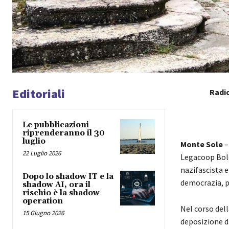
Editoriali
Radic
Le pubblicazioni
riprenderanno il 30
luglio
Monte Sole
–
22 Luglio 2026
Legacoop Bolo
nazifascista e
Dopo lo shadow IT e la
democrazia, pa
shadow AI, ora il
rischio è la shadow
operation
Nel corso del
15 Giugno 2026
deposizione di