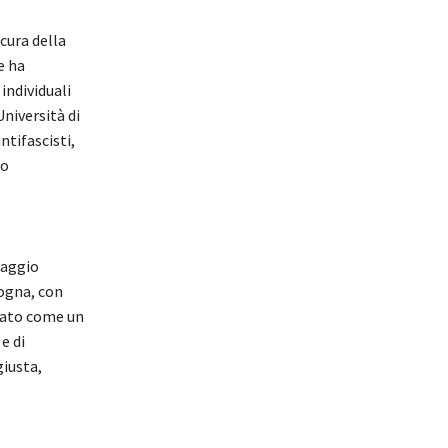
cura della
e ha
individuali
Università di
ntifascisti,
to
iaggio
logna, con
nsato come un
e di
giusta,