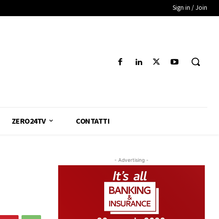
Sign in / Join
ZERO24TV
CONTATTI
- Advertising -