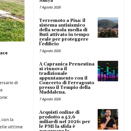
Safiya
7 Agosto 2026
Terremoto a Pisa: il
sistema antisismico
della scuola media di
Buti attivato in tempo
reale per proteggere
l’edificio
7 Agosto 2026
pace
A Capranica Prenestina
si rinnova il
tradizionale
appuntamento con il
ersario di
Concerto di Ferragosto
presso il Tempio della
ie
Maddalena.
ione:
7 Agosto 2026
Acquisti online di
prodotto a 42,6
 con la
miliardi nel 2026: per
le PMI la sfida è
elle vittime