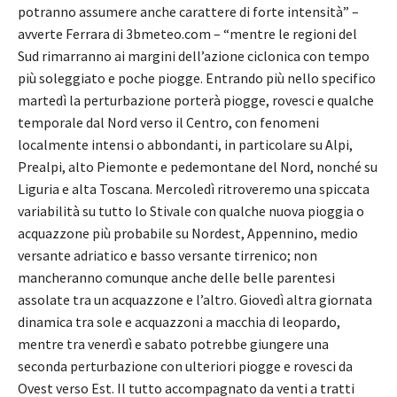
potranno assumere anche carattere di forte intensità” –
avverte Ferrara di 3bmeteo.com – “mentre le regioni del
Sud rimarranno ai margini dell’azione ciclonica con tempo
più soleggiato e poche piogge. Entrando più nello specifico
martedì la perturbazione porterà piogge, rovesci e qualche
temporale dal Nord verso il Centro, con fenomeni
localmente intensi o abbondanti, in particolare su Alpi,
Prealpi, alto Piemonte e pedemontane del Nord, nonché su
Liguria e alta Toscana. Mercoledì ritroveremo una spiccata
variabilità su tutto lo Stivale con qualche nuova pioggia o
acquazzone più probabile su Nordest, Appennino, medio
versante adriatico e basso versante tirrenico; non
mancheranno comunque anche delle belle parentesi
assolate tra un acquazzone e l’altro. Giovedì altra giornata
dinamica tra sole e acquazzoni a macchia di leopardo,
mentre tra venerdì e sabato potrebbe giungere una
seconda perturbazione con ulteriori piogge e rovesci da
Ovest verso Est. Il tutto accompagnato da venti a tratti