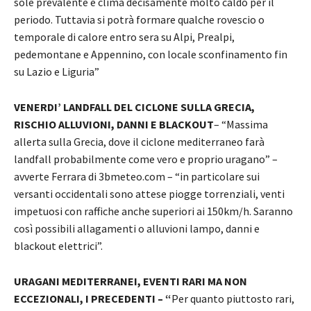
sole prevalente e clima decisamente molto caldo per il
periodo. Tuttavia si potrà formare qualche rovescio o
temporale di calore entro sera su Alpi, Prealpi,
pedemontane e Appennino, con locale sconfinamento fin
su Lazio e Liguria”
VENERDI’ LANDFALL DEL CICLONE SULLA GRECIA,
RISCHIO ALLUVIONI, DANNI E BLACKOUT
– “Massima
allerta sulla Grecia, dove il ciclone mediterraneo farà
landfall probabilmente come vero e proprio uragano” –
avverte Ferrara di 3bmeteo.com – “in particolare sui
versanti occidentali sono attese piogge torrenziali, venti
impetuosi con raffiche anche superiori ai 150km/h. Saranno
così possibili allagamenti o alluvioni lampo, danni e
blackout elettrici”.
URAGANI MEDITERRANEI, EVENTI RARI MA NON
ECCEZIONALI, I PRECEDENTI – “
Per quanto piuttosto rari,