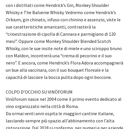
con i distillati come Hendrick’s Gin, Monkey Shoulder
Whisky e The Balvenie Whisky. Vedremo come Hendrick’s
Orbium, gin chinato, infuso con chinino e assenzio, viste le
sue caratteristiche amaricanti, contrasterà la
“crioestrazione di cipolla di Cannara e parmigiano di 120
mesi”. Oppure come Monkey Shoulder Blended Scotch
Whisky, con le sue insite note di miele e uno sciroppo bruno
con Maldon, incontrerà una “crema di pecorino e il suo
nero”. E ancora, come Hendrick’s Flora Adora accompagnerà
un bue alla vaccinara, con il suo bouquet floreale e la
capacità di lasciare la bocca pulita dopo ogni boccone.
COLPO D’OCCHIO SU VINÒFORUM
Vinòforum nasce nel 2004 come il primo evento dedicato al
vino organizzato nella città di Roma.
Da ormai venti anni ospita le maggiori cantine italiane,
lasciando sempre più spazio all’abbinamento con l’alta
ristorazione. Dal 2018 si conferma, per numeri e per aziende