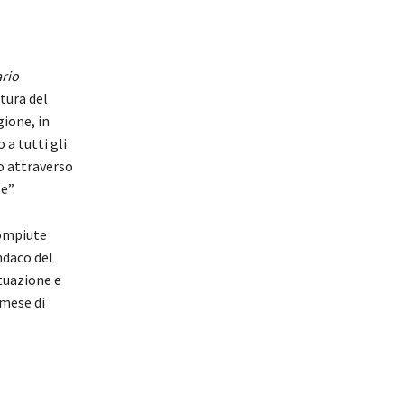
rio
ltura del
ione, in
 a tutti gli
o attraverso
e”.
compiute
ndaco del
tuazione e
 mese di