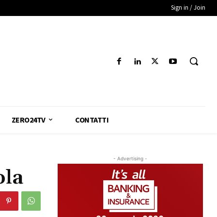
Sign in / Join
ZERO24TV
CONTATTI
- Advertising -
ola