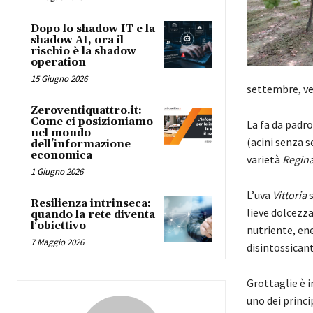
Dopo lo shadow IT e la
shadow AI, ora il
rischio è la shadow
operation
15 Giugno 2026
settembre, ve
Zeroventiquattro.it:
Come ci posizioniamo
La fa da padro
nel mondo
(acini senza s
dell’informazione
economica
varietà
Regin
1 Giugno 2026
L’uva
Vittoria
s
Resilienza intrinseca:
lieve dolcezza
quando la rete diventa
l’obiettivo
nutriente, ene
7 Maggio 2026
disintossicant
Grottaglie è i
uno dei princi