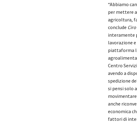
“Abbiamo cand
per mettere a 
agricoltura, 
conclude
Ciro
interamente p
lavorazione e 
piattaforma l
agroalimentar
Centro Serviz
avendo a disp
spedizione de
si pensi solo 
movimentare m
anche riconver
economica che 
fattori di int