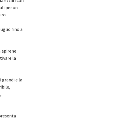
la ettari con
li per un
uro.
luglio fino a
a apirene
tivare la
i grandi e la
ibile,
,
ppresenta