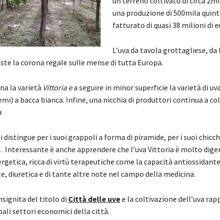
un terreno coltivato di circa 2mi
una produzione di 500mila quinta
fatturato di quasi 38 milioni di e
L’uva da tavola grottagliese, da 
ste la corona regale sulle mense di tutta Europa.
na la varietà
Vittoria e
a seguire in minor superficie la varietà di uv
emi) a bacca bianca. Infine, una nicchia di produttori continua a col
a
.
i distingue per i suoi grappoli a forma di piramide, per i suoi chicch
. Interessante è anche apprendere che l’uva Vittoria è molto diger
rgetica, ricca di virtù terapeutiche come la capacità antiossidante
e, diuretica e di tante altre note nel campo della medicina.
nsignita del titolo di
Città delle uve
e la coltivazione dell’uva ra
pali settori economici della città.