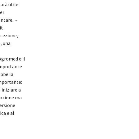
arà utile
per
entare. –
it
icezione,
o, una
Agromed e il
 importante
ebbe la
importante:
 iniziare a
upazione ma
versione
ca e ai