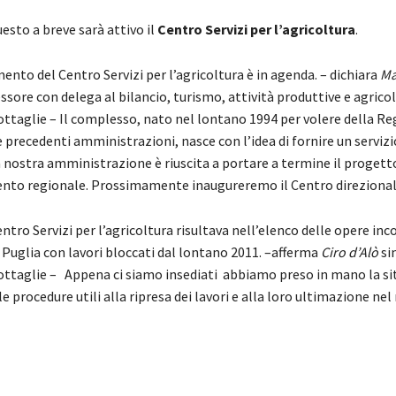
esto a breve sarà attivo il
Centro Servizi per l’agricoltura
.
nto del Centro Servizi per l’agricoltura è in agenda. – dichiara
Ma
essore con delega al bilancio, turismo, attività produttive e agrico
ttaglie – Il complesso, nato nel lontano 1994 per volere della Reg
 precedenti amministrazioni, nasce con l’idea di fornire un servizio
a nostra amministrazione è riuscita a portare a termine il progett
nto regionale. Prossimamente inaugureremo il Centro direzional
entro Servizi per l’agricoltura risultava nell’elenco delle opere in
 Puglia con lavori bloccati dal lontano 2011. –afferma
Ciro d’Alò
si
ttaglie – Appena ci siamo insediati abbiamo preso in mano la si
le procedure utili alla ripresa dei lavori e alla loro ultimazione nel