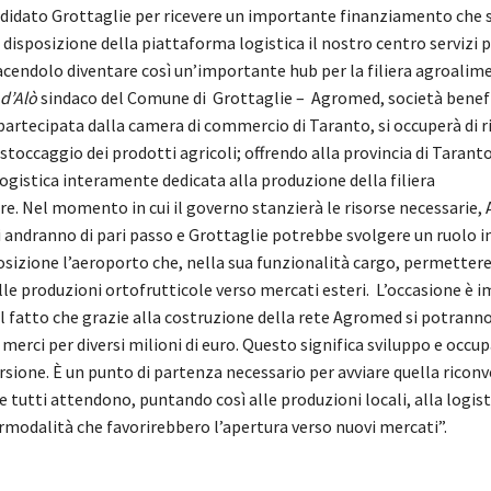
idato Grottaglie per ricevere un importante finanziamento che s
disposizione della piattaforma logistica il nostro centro servizi 
facendolo diventare così un’importante hub per la filiera agroalim
 d’Alò
sindaco del Comune di Grottaglie – Agromed, società benef
artecipata dalla camera di commercio di Taranto, si occuperà di r
stoccaggio dei prodotti agricoli; offrendo alla provincia di Tarant
ogistica interamente dedicata alla produzione della filiera
e. Nel momento in cui il governo stanzierà le risorse necessarie, 
i andranno di pari passo e Grottaglie potrebbe svolgere un ruolo
osizione l’aeroporto che, nella sua funzionalità cargo, permetter
lle produzioni ortofrutticole verso mercati esteri. L’occasione è 
al fatto che grazie alla costruzione della rete Agromed si potranno
erci per diversi milioni di euro. Questo significa sviluppo e occ
sione. È un punto di partenza necessario per avviare quella ricon
tutti attendono, puntando così alle produzioni locali, alla logisti
ermodalità che favorirebbero l’apertura verso nuovi mercati”.