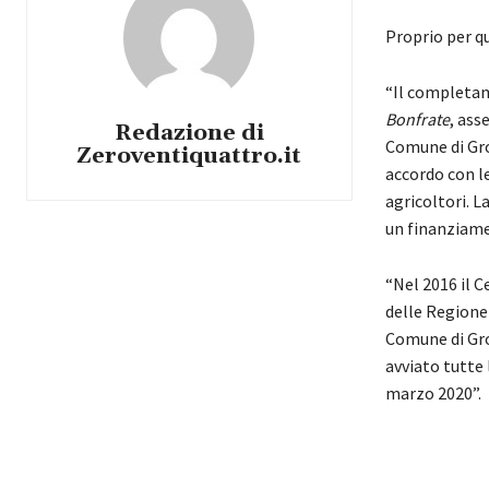
Proprio per qu
“Il completame
Bonfrate
, ass
Redazione di
Comune di Gro
Zeroventiquattro.it
accordo con le
agricoltori. L
un finanziame
“Nel 2016 il C
delle Regione
Comune di Gro
avviato tutte 
marzo 2020”.