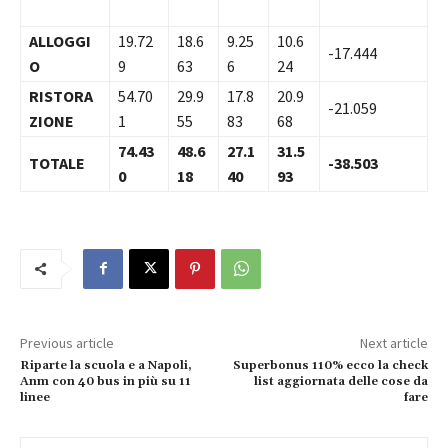
ALLOGGI
19.72
18.6
9.25
10.6
-17.444
O
9
63
6
24
RISTORA
54.70
29.9
17.8
20.9
-21.059
ZIONE
1
55
83
68
74.43
48.6
27.1
31.5
TOTALE
-38.503
0
18
40
93
Previous article
Next article
Riparte la scuola e a Napoli,
Superbonus 110% ecco la check
Anm con 40 bus in più su 11
list aggiornata delle cose da
linee
fare