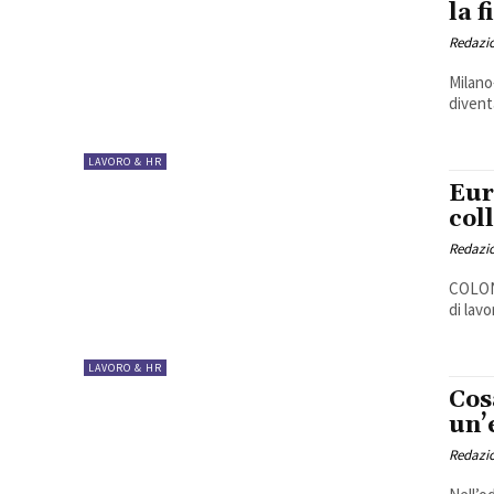
la 
Redazio
Milano
divent
LAVORO & HR
Eur
col
Redazio
COLONI
di lavo
LAVORO & HR
Cos
un’
Redazio