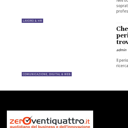
Nell’o
soprat
profess
LAVORO & HR
Che
per
tro
admin
Il per
ricerca
COMUNICAZIONE, DIGITAL & WEB