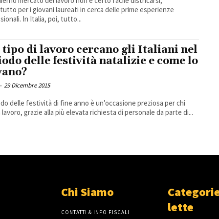
dierno mercato del lavoro non è certo facile districarsi,
tutto per i giovani laureati in cerca delle prime esperienze
ionali. In Italia, poi, tutto...
 tipo di lavoro cercano gli Italiani nel
iodo delle festività natalizie e come lo
vano?
-
29 Dicembre 2015
iodo delle festività di fine anno è un’occasione preziosa per chi
 lavoro, grazie alla più elevata richiesta di personale da parte di...
Chi Siamo
Categorie
lette
CONTATTI & INFO FISCALI