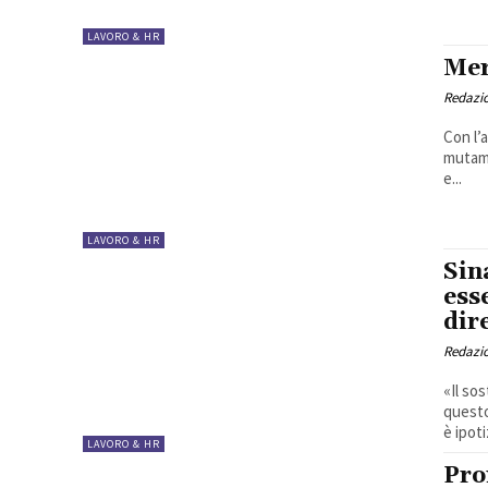
LAVORO & HR
Mer
Redazio
Con l’
mutame
e...
LAVORO & HR
Sin
ess
dir
Redazio
«Il so
questo
è ipoti
LAVORO & HR
Pro