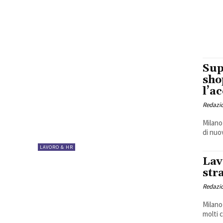
Sup
sho
l’a
Redazio
Milano
LAVORO & HR
Lav
str
Redazio
Milano
molti c