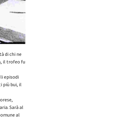
à di chi ne
 il trofeo fu
i episodi
più bui, il
orese,
ria. Sarà al
 Comune al