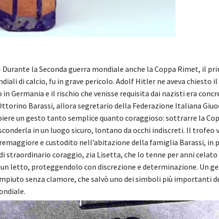
– Durante la Seconda guerra mondiale anche la Coppa Rimet, il pri
iali di calcio, fu in grave pericolo. Adolf Hitler ne aveva chiesto il
in Germania e il rischio che venisse requisita dai nazisti era concr
Ottorino Barassi, allora segretario della Federazione Italiana Giuo
piere un gesto tanto semplice quanto coraggioso: sottrarre la Cop
sconderla in un luogo sicuro, lontano da occhi indiscreti. Il trofeo
emaggiore e custodito nell’abitazione della famiglia Barassi, in 
i straordinario coraggio, zia Lisetta, che lo tenne per anni celato
 un letto, proteggendolo con discrezione e determinazione. Un g
ompiuto senza clamore, che salvò uno dei simboli più importanti de
ondiale.