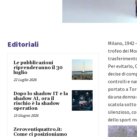
Editoriali
Milano, 1942 
trofeo dei Mond
trasferimento 
Le pubblicazioni
Per evitarlo, 
riprenderanno il 30
luglio
decise di com
22 Luglio 2026
controlli e na
portato a Torr
Dopo lo shadow IT e la
da una donna d
shadow AI, ora il
rischio è la shadow
scatola sotto
operation
silenzioso, c
15 Giugno 2026
dello sport m
Zeroventiquattro.it:
Come ci posizioniamo