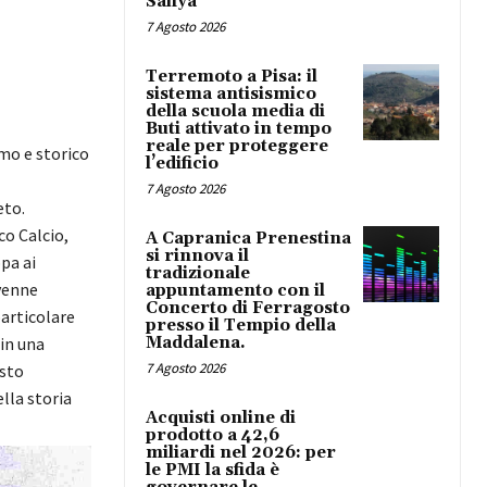
Safiya
7 Agosto 2026
Terremoto a Pisa: il
sistema antisismico
della scuola media di
Buti attivato in tempo
reale per proteggere
mo e storico
l’edificio
7 Agosto 2026
eto.
co Calcio,
A Capranica Prenestina
si rinnova il
pa ai
tradizionale
 venne
appuntamento con il
Concerto di Ferragosto
particolare
presso il Tempio della
Maddalena.
 in una
7 Agosto 2026
esto
lla storia
Acquisti online di
prodotto a 42,6
miliardi nel 2026: per
le PMI la sfida è