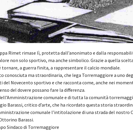
ppa Rimet rimase lì, protetta dall’anonimato e dalla responsabilit
lore non solo sportivo, ma anche simbolico. Grazie a quella scelta,
 tornare, a guerra finita, a rappresentare il calcio mondiale.
co conosciuta ma straordinaria, che lega Torremaggiore a uno degl
nti del Novecento sportivo e che racconta come, anche nei momenti 
senso del dovere possano fare la differenza.
ell’Amministrazione comunale e di tutta la comunità torremaggi
gio Barassi, critico d’arte, che ha ricordato questa storia straordina
mministrazione comunale l’intitolazione di una strada del nostro
Ottorino Barassi.
mpo Sindaco di Torremaggiore