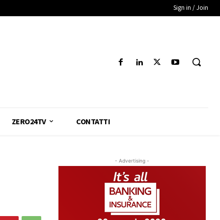
Sign in / Join
ZERO24TV
CONTATTI
- Advertising -