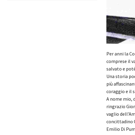
Per anni la Co
comprese il va
salvato e poté
Una storia po
più affascina
coraggio e il 
A nome mio, d
ringrazio Gior
vaglio dell’A
concittadino 
Emilio Di Pu