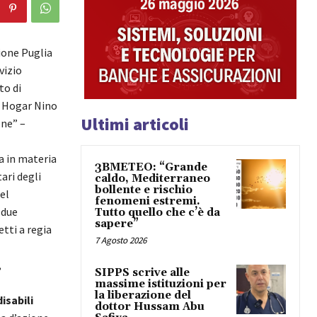
ione Puglia
vizio
to di
a Hogar Nino
Ultimi articoli
one” –
a in materia
3BMETEO: “Grande
ari degli
caldo, Mediterraneo
bollente e rischio
el
fenomeni estremi.
 due
Tutto quello che c’è da
sapere”
etti a regia
7 Agosto 2026
,
SIPPS scrive alle
massime istituzioni per
la liberazione del
isabili
dottor Hussam Abu