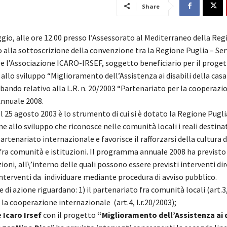
Share
gio, alle ore 12.00 presso l’Assessorato al Mediterraneo della Reg
 alla sottoscrizione della convenzione tra la Regione Puglia – Ser
e l’Associazione ICARO-IRSEF, soggetto beneficiario per il proget
allo sviluppo “Miglioramento dell’Assistenza ai disabili della cas
al bando relativo alla L.R. n. 20/2003 “Partenariato per la cooperazi
nuale 2008.
l 25 agosto 2003 è lo strumento di cui si è dotato la Regione Pugli
e allo sviluppo che riconosce nelle comunità locali i reali destinat
partenariato internazionale e favorisce il rafforzarsi della cultura d
fra comunità e istituzioni. Il programma annuale 2008 ha previsto
zioni, all\’interno delle quali possono essere previsti interventi dir
nterventi da individuare mediante procedura di avviso pubblico.
e di azione riguardano: 1) il partenariato fra comunità locali (art.3
2) la cooperazione internazionale (art.4, l.r.20/2003);
e
Icaro Irsef
con il progetto
“Miglioramento dell’Assistenza ai d