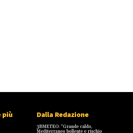
 più
Dalla Redazione
3BMETEO: “Grande caldo,
Mediterraneo bollente e rischio