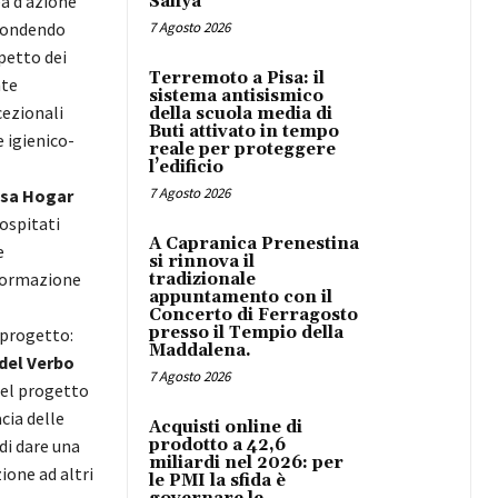
ea d’azione
Safiya
spondendo
7 Agosto 2026
spetto dei
Terremoto a Pisa: il
nte
sistema antisismico
cezionali
della scuola media di
Buti attivato in tempo
e igienico-
reale per proteggere
l’edificio
7 Agosto 2026
asa Hogar
 ospitati
A Capranica Prenestina
e
si rinnova il
 formazione
tradizionale
appuntamento con il
Concerto di Ferragosto
presso il Tempio della
 progetto:
Maddalena.
 del Verbo
7 Agosto 2026
del progetto
cia delle
Acquisti online di
 di dare una
prodotto a 42,6
miliardi nel 2026: per
ione ad altri
le PMI la sfida è