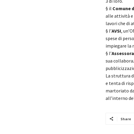
3 di loro.
§
il
Comune d
alle attività e
lavori che di a
§
l’
AVSI
, un’O
spese di pers
impiegare la m
§
l’
Assessorat
sua collabora
pubblicizzazio
La struttura d
e tenta di ri
martoriato da 
all’interno de
Share