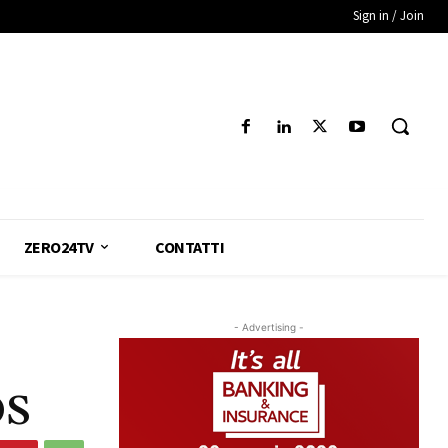
Sign in / Join
ZERO24TV
CONTATTI
- Advertising -
OS