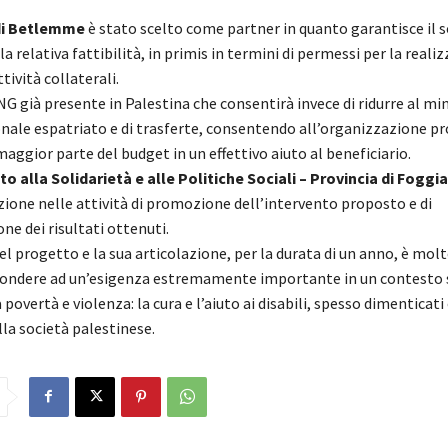
i Betlemme
è stato scelto come partner in quanto garantisce il 
 la relativa fattibilità, in primis in termini di permessi per la reali
ttività collaterali.
NG già presente in Palestina che consentirà invece di ridurre al mi
onale espatriato e di trasferte, consentendo all’organizzazione p
aggior parte del budget in un effettivo aiuto al beneficiario.
o alla Solidarietà e alle Politiche Sociali – Provincia di Foggia
zione nelle attività di promozione dell’intervento proposto e di
ne dei risultati ottenuti.
el progetto e la sua articolazione, per la durata di un anno, è mol
spondere ad un’esigenza estremamente importante in un contesto 
povertà e violenza: la cura e l’aiuto ai disabili, spesso dimenticati 
lla società palestinese.