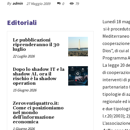
By
admin
27 Maggio 2009
0
79
Editoriali
Lunedì 18 mag
si è proceduto
Mediterraneo 
Le pubblicazioni
cooperazione 
riprenderanno il 30
luglio
Dios”, di cui 
22 Luglio 2026
Programma An
La legge 20 de
Dopo lo shadow IT e la
di cooperazion
shadow AI, ora il
rischio è la shadow
interventi di 
operation
partenariato 
15 Giugno 2026
tipologie di a
regionale ed i
Zeroventiquattro.it:
Come ci posizioniamo
e due tipologi
nel mondo
l.r.20/2003); 
dell’informazione
economica
L’associazion
1 Giugno 2026