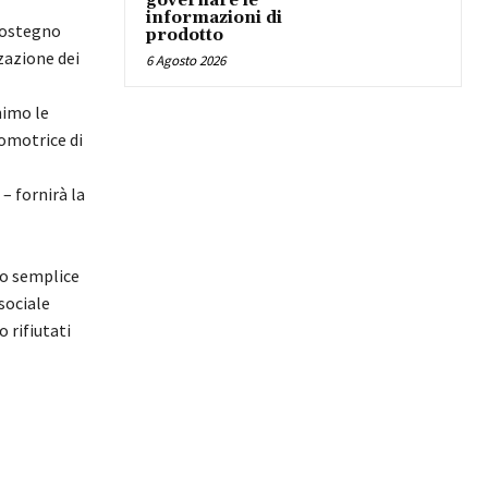
governare le
informazioni di
sostegno
prodotto
zzazione dei
6 Agosto 2026
nimo le
romotrice di
– fornirà la
to semplice
sociale
o rifiutati