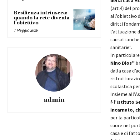
della casa H
(art.4) del p
Resilienza intrinseca:
all’obiettivo 
quando la rete diventa
l’obiettivo
diritti fondam
7 Maggio 2026
l’attuazione d
causati anche 
sanitarie”.
In particolare
Nino Dios”
è 
dalla casa d’
ristrutturazio
scolastica pe
Insieme all’As
admin
§
l’
Istituto S
Incarnato, c
per la partico
suore nel port
casa e di fatt