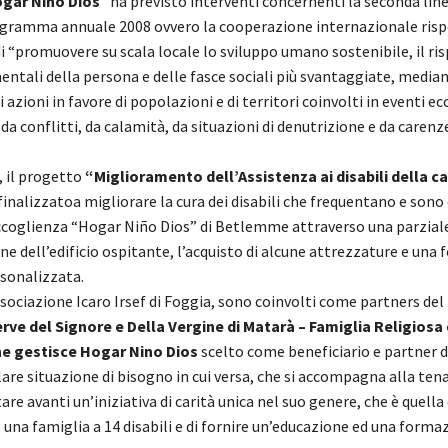
ogar Nino Dios
” ha previsto interventi concernenti la seconda lin
rogramma annuale 2008 ovvero la cooperazione internazionale ri
di “promuovere su scala locale lo sviluppo umano sostenibile, il ri
entali della persona e delle fasce sociali più svantaggiate, media
i azioni in favore di popolazioni e di territori coinvolti in eventi ec
da conflitti, da calamità, da situazioni di denutrizione e da carenz
, il progetto
“Miglioramento dell’Assistenza ai disabili della c
finalizzatoa migliorare la cura dei disabili che frequentano e sono
accoglienza “Hogar Niño Dios” di Betlemme attraverso una parzial
ne dell’edificio ospitante, l’acquisto di alcune attrezzature e una
rsonalizzata.
sociazione Icaro Irsef di Foggia, sono coinvolti come partners del
erve del Signore e Della Vergine di Matarà – Famiglia Religiosa
he gestisce Hogar Nino Dios
scelto come beneficiario e partner 
lare situazione di bisogno in cui versa, che si accompagna alla tena
are avanti un’iniziativa di carità unica nel suo genere, che è quella
o una famiglia a 14 disabili e di fornire un’educazione ed una formaz