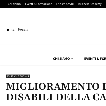
Chi siamo
Eventi & Formazione
I Nostri Servizi
Business Academy
32
C
Foggia
CHI SIAMO
EVENTI & FO
POLITICHE SOCIALI
MIGLIORAMENTO D
DISABILI DELLA C