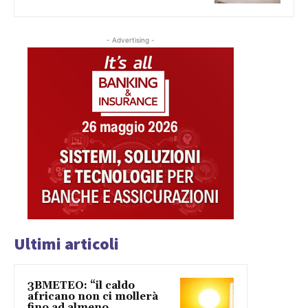
- Advertising -
Ultimi articoli
3BMETEO: “il caldo
africano non ci mollerà
fino ad almeno