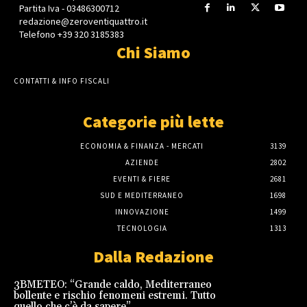
Partita Iva - 03486300712
redazione@zeroventiquattro.it
Telefono +39 320 3185383
Chi Siamo
CONTATTI & INFO FISCALI
Categorie più lette
ECONOMIA & FINANZA - MERCATI
3139
AZIENDE
2802
EVENTI & FIERE
2681
SUD E MEDITERRANEO
1698
INNOVAZIONE
1499
TECNOLOGIA
1313
Dalla Redazione
3BMETEO: “Grande caldo, Mediterraneo
bollente e rischio fenomeni estremi. Tutto
quello che c’è da sapere”