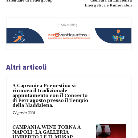
aziendale di Federgroup
dedicata all’Efficienza
Energetica e Rinnovabili
- Advertising -
Altri articoli
A Capranica Prenestina si
rinnova il tradizionale
appuntamento con il Concerto
di Ferragosto presso il Tempio
della Maddalena.
7 Agosto 2026
CAMPANIA.WINE TORNA A
NAPOLI: LA GALLERIA
UMBERTO I E IL MUSAP