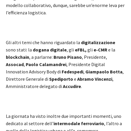
modello collaborativo, dunque, sarebbe un’enorme leva per
l’efficienza logistica.
Gli altri temi che hanno riguardato la
digitalizzazione
sono stati: la
dogana digitale
, gli
eFBL,
gli
e-CMR
e la
blockchain
, a parlarne:
Bruno Pisano
, Presidente,
Assocad
,
Paolo Calamandrei
, Presidente Digital
Innovation Advisory Body di
Fedespedi
,
Giampaolo Botta
,
Direttore Generale di
Spediporto
e
Abramo Vincenzi
,
Amministratore delegato di
Accudire
.
La giornata ha visto inoltre due importanti momenti, uno
dedicato al settore dell’
intermodale ferroviario
, l’altro a
quello della logistica urbana e all’e-comemrce.