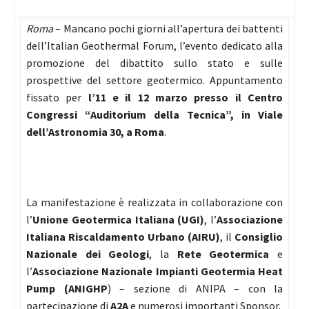
Roma
– Mancano pochi giorni all’apertura dei battenti
dell’Italian Geothermal Forum, l’evento dedicato alla
promozione del dibattito sullo stato e sulle
prospettive del settore geotermico. Appuntamento
fissato per
l’11 e il 12 marzo
presso il Centro
Congressi “Auditorium della Tecnica”, in Viale
dell’Astronomia 30, a Roma
.
La manifestazione è realizzata in collaborazione con
l’
Unione Geotermica Italiana (UGI)
, l’
Associazione
Italiana Riscaldamento Urbano (AIRU)
, il
Consiglio
Nazionale dei Geologi
, la
Rete Geotermica
e
l’
Associazione Nazionale Impianti Geotermia Heat
Pump (ANIGHP
) – sezione di ANIPA – con la
partecipazione di
A2A
e numerosi importanti Sponsor.