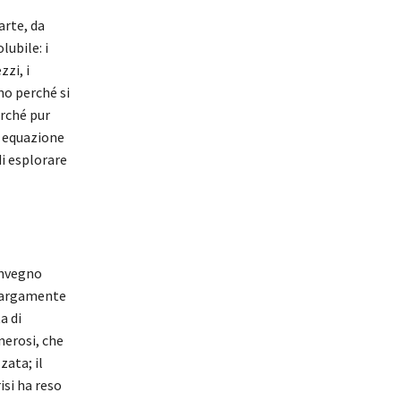
arte, da
lubile: i
zi, i
rno perché si
erché pur
a equazione
i esplorare
onvegno
 largamente
a di
nerosi, che
ata; il
isi ha reso