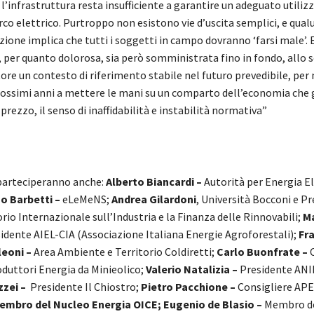
 l’infrastruttura resta insufficiente a garantire un adeguato utiliz
rco elettrico. Purtroppo non esistono vie d’uscita semplici, e qua
zione implica che tutti i soggetti in campo dovranno ‘farsi male’. 
, per quanto dolorosa, sia però somministrata fino in fondo, allo 
tore un contesto di riferimento stabile nel futuro prevedibile, per
rossimi anni a mettere le mani su un comparto dell’economia che 
 prezzo, il senso di inaffidabilità e instabilità normativa”
parteciperanno anche:
Alberto Biancardi –
Autorità per Energia El
 Barbetti –
eLeMeNS;
Andrea Gilardoni
, Università Bocconi e P
io Internazionale sull’Industria e la Finanza delle Rinnovabili;
M
idente AIEL-CIA (Associazione Italiana Energie Agroforestali);
Fr
leoni –
Area Ambiente e Territorio Coldiretti;
Carlo Buonfrate –
duttori Energia da Minieolico;
Valerio Natalizia –
Presidente ANI
zei –
Presidente Il Chiostro;
Pietro Pacchione
–
Consigliere AP
embro del Nucleo Energia OICE;
Eugenio de Blasio –
Membro de