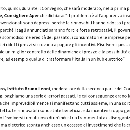
rto, quindi, durante il Convegno, che sarà moderato, nella prima p
e
,
Consigliere Aper
che dichiara
:
“Il problema è all’apparenza inso
venzionali sono depressi perché le rinnovabili hanno ridotto i prez
 perché i tagli annunciati saranno forti e forse retroattivi, il gove
re scomodissime eredità del passato, i consumatori e le imprese p
ei ridotti prezzi si trovano a pagare gli incentivi. Risolvere quest
 un miglior controllo delle dinamiche di prezzo e la possibilità d
e, ad esempio quella di trasformare l’Italia in un hub elettrico”
ro, Istituto Bruno Leoni
, moderatore della seconda parte del C
gi paghiamo una serie di errori passati, le cui conseguenze erano
ma che imprevedibilmente si manifestano tutti assieme, in una sort
etta. Le rinnovabili sono state beneficiate da incentivi troppo ge
o l’evolversi tumultuoso di un’industria frammentata e disorganizz
ema elettrico sconta anch’esso un eccesso di investimenti che la cr