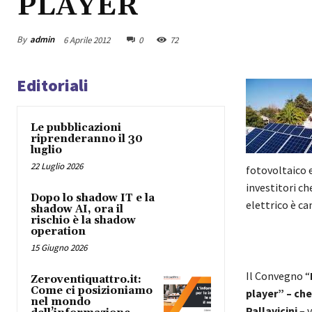
PLAYER
By
admin
6 Aprile 2012
0
72
Editoriali
Le pubblicazioni
riprenderanno il 30
luglio
22 Luglio 2026
fotovoltaico 
investitori ch
Dopo lo shadow IT e la
elettrico è c
shadow AI, ora il
rischio è la shadow
operation
15 Giugno 2026
Il Convegno “
Zeroventiquattro.it:
Come ci posizioniamo
player” – che
nel mondo
Pallavicini
– v