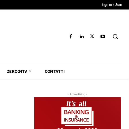
Sign in / Join
ZERO24TV
CONTATTI
- Advertising -