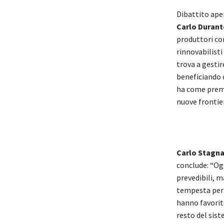
Dibattito ape
Carlo Durant
produttori con
rinnovabilisti
trova a gesti
beneficiando d
ha come premio
nuove frontier
Carlo Stagna
conclude: “Og
prevedibili, 
tempesta perf
hanno favorit
resto del sist