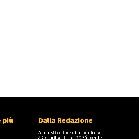
 più
Dalla Redazione
Acquisti online di prodotto a
42,6 miliardi nel 2026: per le