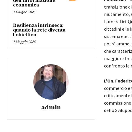
dell’informazione
economica
transizione d
1 Giugno 2026
mutamento, si 
burocratici. Q
Resilienza intrinseca:
cittadini e le
quando la rete diventa
l’obiettivo
sistema elett
7 Maggio 2026
potrà ammetter
che caratteri
maggiore freq
confronto le r
L’On. Federic
commercio e tu
criticamente l
commissione –
admin
dello Sviluppo