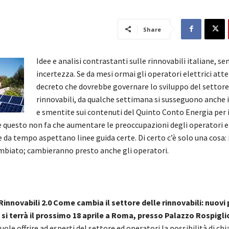
Share
Idee e analisi contrastanti sulle rinnovabili italiane, s
incertezza. Se da mesi ormai gli operatori elettrici att
decreto che dovrebbe governare lo sviluppo del settore
rinnovabili, da qualche settimana si susseguono anche 
e smentite sui contenuti del Quinto Conto Energia per i
e questo non fa che aumentare le preoccupazioni degli operatori e
e da tempo aspettano linee guida certe. Di certo c’è solo una cosa:
ambiato; cambieranno presto anche gli operatori.
Rinnovabili 2.0 Come cambia il settore delle rinnovabili: nuovi 
 si terrà il prossimo 18 aprile a Roma, presso Palazzo Rospigli
uole offrire ad esperti del settore ed operatori la possibilità di chia