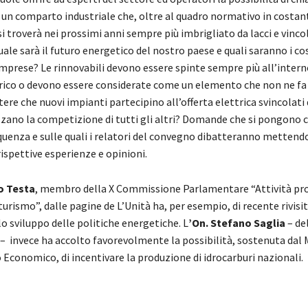
i un comparto industriale che, oltre al quadro normativo in costan
troverà nei prossimi anni sempre più imbrigliato da lacci e vincol
uale sarà il futuro energetico del nostro paese e quali saranno i cos
 imprese? Le rinnovabili devono essere spinte sempre più all’intern
rico o devono essere considerate come un elemento che non ne fa 
e che nuovi impianti partecipino all’offerta elettrica svincolati 
zzano la competizione di tutti gli altri? Domande che si pongono
uenza e sulle quali i relatori del convegno dibatteranno mettend
ispettive esperienze e opinioni.
o Testa
, membro della X Commissione Parlamentare “Attività pro
rismo”, dalle pagine de L’Unità ha, per esempio, di recente rivisi
o sviluppo delle politiche energetiche. L
’On. Stefano Saglia
– de
 invece ha accolto favorevolmente la possibilità, sostenuta dal 
 Economico, di incentivare la produzione di idrocarburi nazionali.