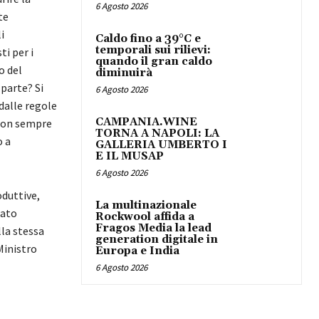
6 Agosto 2026
te
i
Caldo fino a 39°C e
temporali sui rilievi:
ti per i
quando il gran caldo
o del
diminuirà
parte? Si
6 Agosto 2026
dalle regole
CAMPANIA.WINE
 con sempre
TORNA A NAPOLI: LA
o a
GALLERIA UMBERTO I
E IL MUSAP
6 Agosto 2026
duttive,
La multinazionale
tato
Rockwool affida a
Fragos Media la lead
lla stessa
generation digitale in
Ministro
Europa e India
6 Agosto 2026