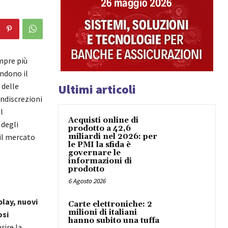
empre più
endono il
 delle
Ultimi articoli
indiscrezioni
l
Acquisti online di
 degli
prodotto a 42,6
 il mercato
miliardi nel 2026: per
le PMI la sfida è
governare le
informazioni di
prodotto
6 Agosto 2026
play, nuovi
Carte elettroniche: 2
milioni di italiani
osi
hanno subito una tuffa
rire la