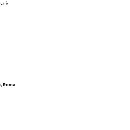
va è
ni, Roma