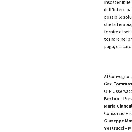
insostenibile;
dell’intero pa
possibile solu
che la terapia
fornire al set
tornare nei p
paga, e a caro
Al Convegno 
Gas;
Tommaso
OIR Osservator
Berton –
Pres
Maria Cianca
Consorzio Pro
Giuseppe Maz
Vestrucci –
M