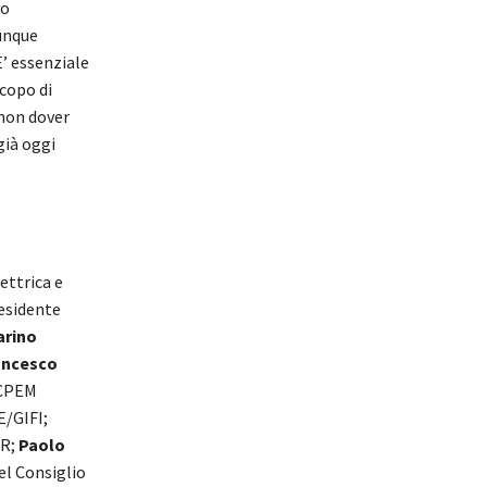
zo
lunque
E’ essenziale
scopo di
 non dover
già oggi
ettrica e
residente
arino
ancesco
CPEM
E/GIFI;
ER;
Paolo
l Consiglio