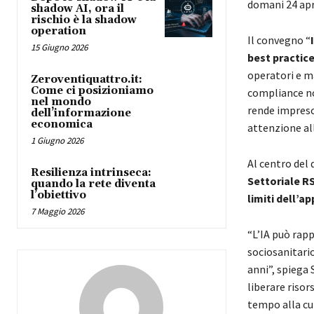
domani 24 apr
shadow AI, ora il
rischio è la shadow
operation
Il convegno “
15 Giugno 2026
best practic
operatori e m
Zeroventiquattro.it:
Come ci posizioniamo
compliance no
nel mondo
rende impresc
dell’informazione
economica
attenzione all
1 Giugno 2026
Al centro del 
Resilienza intrinseca:
Settoriale R
quando la rete diventa
l’obiettivo
limiti dell’a
7 Maggio 2026
“L’IA può rap
sociosanitario
anni”, spiega
liberare risor
tempo alla cur