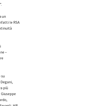
”.
a un
nfatti le RSA
ntinuità
i
one –
re
 su
 Degani,
a più
o Giuseppe
ardo,
 Ravagli, HR