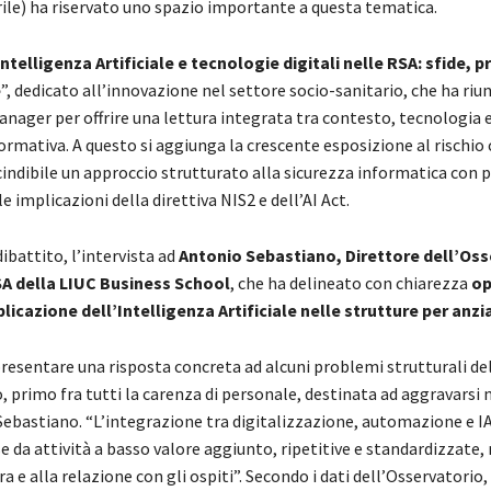
ile) ha riservato uno spazio importante a questa tematica.
Intelligenza Artificiale e tecnologie digitali nelle RSA: sfide, 
e
”, dedicato all’innovazione nel settore socio-sanitario, che ha riun
anager per offrire una lettura integrata tra contesto, tecnologia 
rmativa. A questo si aggiunga la crescente esposizione al rischio 
indibile un approccio strutturato alla sicurezza informatica con p
e implicazioni della direttiva NIS2 e dell’AI Act.
dibattito, l’intervista ad
Antonio Sebastiano, Direttore dell’Oss
SA della LIUC Business School
, che ha delineato con chiarezza
op
pplicazione dell’Intelligenza Artificiale nelle strutture per anzi
presentare una risposta concreta ad alcuni problemi strutturali de
, primo fra tutti la carenza di personale, destinata ad aggravarsi 
 Sebastiano. “L’integrazione tra digitalizzazione, automazione e I
se da attività a basso valore aggiunto, ripetitive e standardizzate,
a e alla relazione con gli ospiti”. Secondo i dati dell’Osservatorio, 