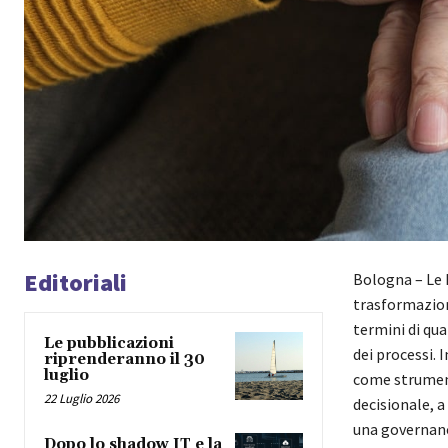
Editoriali
Bologna – Le 
trasformazion
termini di qu
Le pubblicazioni
dei processi. 
riprenderanno il 30
luglio
come strument
22 Luglio 2026
decisionale, a
una governan
Dopo lo shadow IT e la