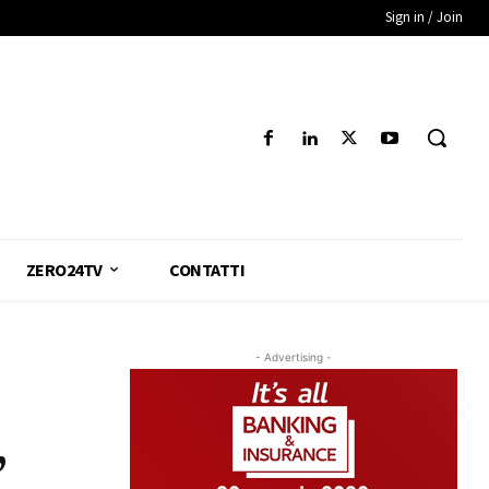
Sign in / Join
ZERO24TV
CONTATTI
- Advertising -
,