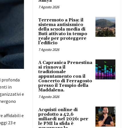
Safiya
7 Agosto 2026
Terremoto a Pisa: il
sistema antisismico
della scuola media di
Buti attivato in tempo
reale per proteggere
l’edificio
7 Agosto 2026
A Capranica Prenestina
si rinnova il
tradizionale
appuntamento con il
i profonda
Concerto di Ferragosto
presso il Tempio della
nti in
Maddalena.
ganizzativi e
7 Agosto 2026
 emergono
à
Acquisti online di
prodotto a 42,6
 affidabili e
miliardi nel 2026: per
ggi 23 e
le PMI la sfida è