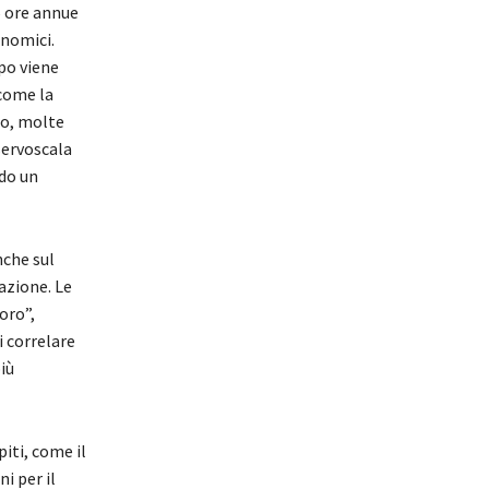
6 ore annue
onomici.
po viene
 come la
io, molte
servoscala
ndo un
nche sul
azione. Le
oro”,
 correlare
iù
piti, come il
i per il