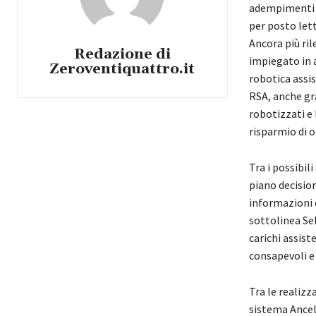
adempimenti b
per posto lett
Ancora più ril
Redazione di
impiegato in a
Zeroventiquattro.it
robotica assis
RSA, anche gr
robotizzati e 
risparmio di o
Tra i possibil
piano decisio
informazioni 
sottolinea Se
carichi assist
consapevoli e
Tra le realizz
sistema Anceli