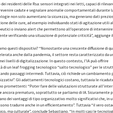
ei residenti delle Rsa: sensori integrati nei letti, capaci di rilevar
evenire cadute e segnalare anomalie comportamentali durante la
logie non solo aumentano la sicurezza, ma generano dati preziosi
one delle cure, ad esempio individuando stati di agitazione utili a
peutici o inviano alert che permettono all’operatore di intervenire
e verificando una situazione di potenziale criticità”, aggiunge i
amo questi dispositivi? “Nonostante una crescente diffusione di q
elerata anche dalla pandemia, il settore resta caratterizzato da u
ei livelli di digitalizzazione. In questo contesto, l’IA può offrire
 di un leaf frogging tecnologico “salto tecnologico” per le strut
itando passaggi intermedi. Tuttavia, ciò richiede un cambiamento 
zzativi”. Gli adattamenti tecnologici costano, tuttavia le ricadute
o promettenti: “Poter fare delle valutazioni strutturate all’inter
e ancora prematuro, soprattutto se parliamo di IA. Sicuramente p
no dei vantaggi di tipo organizzativo molto significativi che, in 
ssono tradurre anche in un efficientamento”. Tuttavia “il vero ost
co, ma culturale”, conclude Sebastiano. “In molti casi le tecnolo