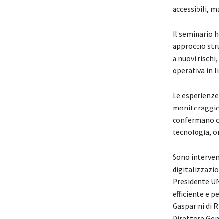
accessibili, m
Il seminario 
approccio stru
a nuovi rischi
operativa in 
Le esperienze 
monitoraggio a
confermano ch
tecnologia, o
Sono interven
digitalizzazio
Presidente UN
efficiente e 
Gasparini di R
Direttore Gene