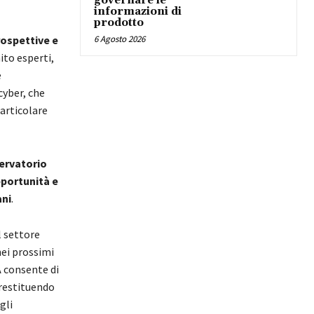
governare le
informazioni di
prodotto
6 Agosto 2026
prospettive e
ito esperti,
e
cyber, che
articolare
ervatorio
portunità e
ani
.
l settore
nei prossimi
A consente di
 restituendo
gli