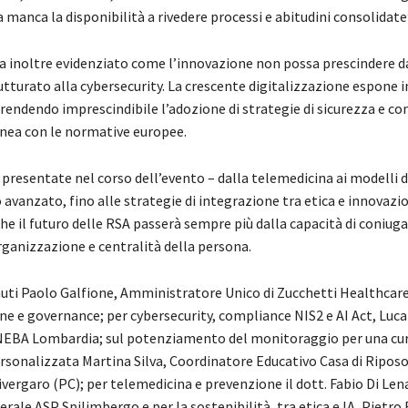
a manca la disponibilità a rivedere processi e abitudini consolidate
ha inoltre evidenziato come l’innovazione non possa prescindere d
tturato alla cybersecurity. La crescente digitalizzazione espone i
, rendendo imprescindibile l’adozione di strategie di sicurezza e co
linea con le normative europee.
presentate nel corso dell’evento – dalla telemedicina ai modelli d
vanzato, fino alle strategie di integrazione tra etica e innovazi
e il futuro delle RSA passerà sempre più dalla capacità di coniuga
rganizzazione e centralità della persona.
uti Paolo Galfione, Amministratore Unico di Zucchetti Healthcare
ne e governance; per cybersecurity, compliance NIS2 e AI Act, Luca
EBA Lombardia; sul potenziamento del monitoraggio per una cur
personalizzata Martina Silva, Coordinatore Educativo Casa di Ripos
ivergaro (PC); per telemedicina e prevenzione il dott. Fabio Di Len
rale ASP Spilimbergo e per la sostenibilità, tra etica e IA, Pietro