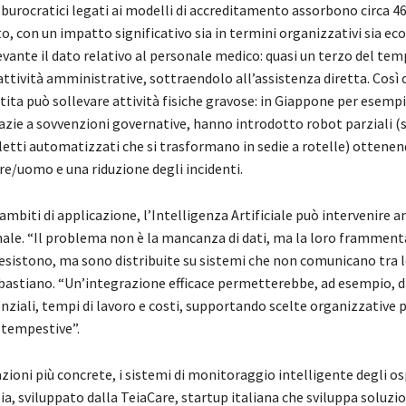
urocratici legati ai modelli di accreditamento assorbono circa 4
o, con un impatto significativo sia in termini organizzativi sia ec
evante il dato relativo al personale medico: quasi un terzo del tem
ttività amministrative, sottraendolo all’assistenza diretta. Così
tita può sollevare attività fisiche gravose: in Giappone per esemp
azie a sovvenzioni governative, hanno introdotto robot parziali (
letti automatizzati che si trasformano in sedie a rotelle) ottene
re/uomo e una riduzione degli incidenti.
i ambiti di applicazione, l’Intelligenza Artificiale può intervenire a
nale. “Il problema non è la mancanza di dati, ma la loro framment
esistono, ma sono distribuite su sistemi che non comunicano tra l
bastiano. “Un’integrazione efficace permetterebbe, ad esempio, di
enziali, tempi di lavoro e costi, supportando scelte organizzative p
 tempestive”.
azioni più concrete, i sistemi di monitoraggio intelligente degli os
a, sviluppato dalla TeiaCare, startup italiana che sviluppa soluzion