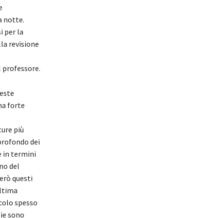
e
 notte.
 per la
lla revisione
l professore.
ueste
na forte
ture più
profondo dei
 in termini
no del
erò questi
ultima
acolo spesso
gie sono