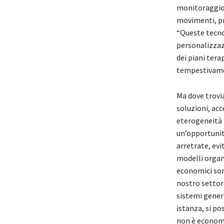
monitoraggio d
movimenti, pr
“Queste tecno
personalizzazi
dei piani tera
tempestivament
Ma dove trovi
soluzioni, acc
eterogeneità n
un’opportunità
arretrate, ev
modelli organi
economici son
nostro settor
sistemi genera
istanza, si po
non è economi