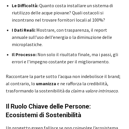
Le Difficoltà:
Quanto costa installare un sistema di
riutilizzo delle acque piovane? Quali ostacoli si
incontrano nel trovare fornitori locali al 100%?
I Dati Reali:
Mostrare, con trasparenza, il report
annuale sull’uso dell’energia o la diminuzione delle
microplastiche.
Il Processo:
Non solo il risultato finale, ma i passi, gli
errori e l’impegno costante per il miglioramento.
Raccontare la parte sotto l’acqua non indebolisce il brand;
al contrario, lo
umanizza
e ne rafforza la credibilità,
trasformando la sostenibilità da
claim
a
valore intrinseco
.
Il Ruolo Chiave delle Persone:
Ecosistemi di Sostenibilità
Un progetto green fallisce se non coinvolge l’ecosistema