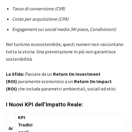
Tasso di conversione (CVR)
Costo per acquisizione (CPA)
Engagement sui social media (Mi piace, Condivisioni)
Nel turismo ecosostenibile, questi numeri non raccontano
tutta la storia. Una prenotazione in più non garantisce
sostenibilità.
La Sfida:
Passare da un
Return On Investment
(ROI)
puramente economico a un
Return On Impact
(ROI)
che includa parametri ambientali, sociali ed etici.
I Nuovi KPI dell’Impatto Reale:
KPI
Tradizi
Ar
onali