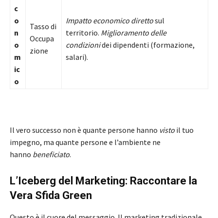
c
o
Impatto economico diretto
sul
Tasso di
n
territorio.
Miglioramento delle
Occupa
o
condizioni
dei dipendenti (formazione,
zione
m
salari).
ic
o
Il vero successo non è quante persone hanno
visto
il tuo
impegno, ma quante persone e l’ambiente ne
hanno
beneficiato
.
L’Iceberg del Marketing: Raccontare la
Vera Sfida Green
Questo è il cuore del messaggio. Il marketing tradizionale