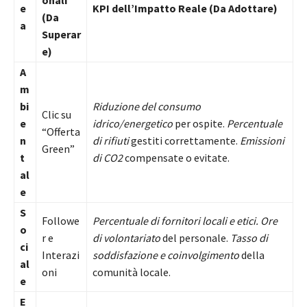
e
KPI dell’Impatto Reale (Da Adottare)
(Da
a
Superar
e)
A
m
bi
Riduzione del consumo
Clic su
e
idrico/energetico
per ospite.
Percentuale
“Offerta
n
di rifiuti
gestiti correttamente.
Emissioni
Green”
t
di CO2
compensate o evitate.
al
e
S
Followe
Percentuale di fornitori locali e etici.
Ore
o
r e
di volontariato
del personale.
Tasso di
ci
Interazi
soddisfazione e coinvolgimento
della
al
oni
comunità locale.
e
E