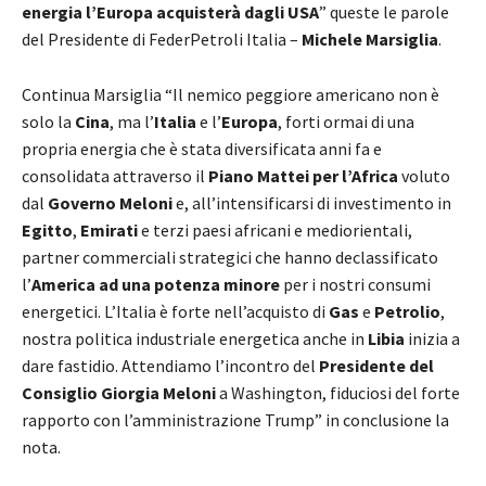
energia l’Europa acquisterà dagli USA
” queste le parole
del Presidente di FederPetroli Italia –
Michele Marsiglia
.
Continua Marsiglia “Il nemico peggiore americano non è
solo la
Cina
, ma l’
Italia
e l’
Europa
, forti ormai di una
propria energia che è stata diversificata anni fa e
consolidata attraverso il
Piano Mattei per l’Africa
voluto
dal
Governo Meloni
e, all’intensificarsi di investimento in
Egitto
,
Emirati
e terzi paesi africani e mediorientali,
partner commerciali strategici che hanno declassificato
l’
America ad una potenza minore
per i nostri consumi
energetici. L’Italia è forte nell’acquisto di
Gas
e
Petrolio
,
nostra politica industriale energetica anche in
Libia
inizia a
dare fastidio. Attendiamo l’incontro del
Presidente del
Consiglio Giorgia Meloni
a Washington, fiduciosi del forte
rapporto con l’amministrazione Trump” in conclusione la
nota.