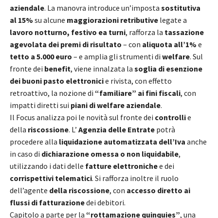
aziendale
. La manovra introduce un’imposta
sostitutiva
al 15%
su alcune
maggiorazioni retributive
legate a
lavoro notturno, festivo ea turni
, rafforza la
tassazione
agevolata dei premi di risultato
– con
aliquota all’1%
e
tetto a 5.000 euro
– e amplia gli strumenti di
welfare
. Sul
fronte dei
benefit
, viene innalzata la
soglia di esenzione
dei buoni pasto elettronici
e rivista, con effetto
retroattivo, la nozione di
“familiare” ai fini fiscali
, con
impatti diretti sui
piani di welfare aziendale
.
Il Focus analizza poi le novità sul fronte dei
controlli
e
della
riscossione
. L’
Agenzia delle Entrate
potrà
procedere alla
liquidazione automatizzata dell’Iva
anche
in caso di
dichiarazione omessa o non liquidabile
,
utilizzando i dati delle
fatture elettroniche
e dei
corrispettivi telematici
. Si rafforza inoltre il ruolo
dell’agente
della riscossione
, con
accesso diretto ai
flussi di fatturazione
dei debitori.
Capitolo a parte per la
“rottamazione quinquies”
, una