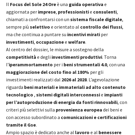
Il
Focus del Sole 24 Ore
è una
guida operativa
e
aggiornata per
imprese
,
professionisti
e
consulenti
,
chiamati a confrontarsi con un
sistema fiscale digitale
,
sempre più
selettivo
e orientato al
controllo dei flussi
,
ma che continua a puntare su
incentivi mirati
per
investimenti
,
occupazione
e
welfare
.
Al centro del dossier, le misure a sostegno della
competitività
e degli
investimenti produttivi
. Torna
l’
iperammortamento
per i
beni strumentali 4.0
, con una
maggiorazione del costo fino al 180%
per gli
investimenti realizzati dal
2026 al 2028
. L’agevolazione
riguarda
beni materiali e immateriali ad alto contenuto
tecnologico
,
sistemi digitali interconnessi
e
impianti
per l’autoproduzione di energia da fonti rinnovabili
, con
criteri più selettivi sulla
provenienza europea
dei beni e
con accesso subordinato a
comunicazioni e certificazioni
tramite il Gse
.
Ampio spazio è dedicato anche al
lavoro
e al
benessere