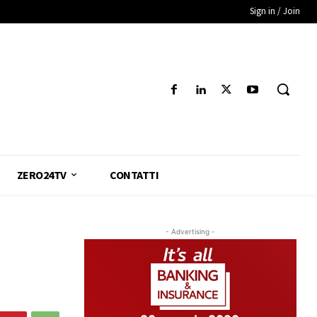
Sign in / Join
ZERO24TV
CONTATTI
- Advertising -