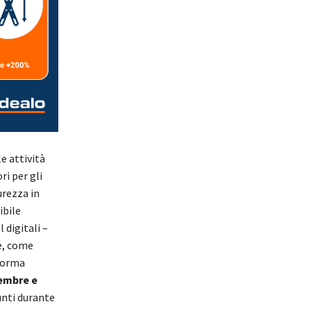
e attività
i per gli
urezza in
ibile
 digitali –
e, come
aforma
cembre e
unti durante