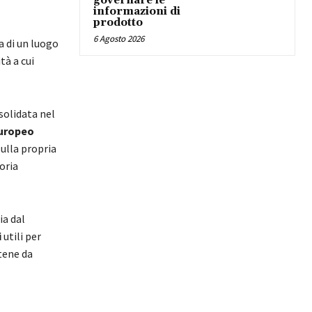
governare le
informazioni di
prodotto
6 Agosto 2026
ca di un luogo
tà a cui
solidata nel
europeo
sulla propria
oria
ia dal
i
utili per
atene da