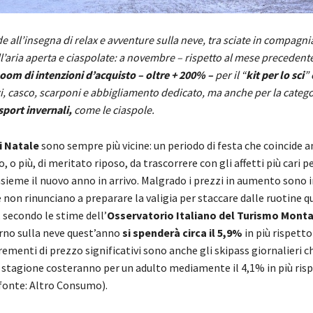
de all’insegna di relax e avventure sulla neve, tra sciate in compagni
l’aria aperta e ciaspolate: a novembre – rispetto al mese precedente
oom di intenzioni d’acquisto – oltre + 200% –
per il “
kit per lo sci
”
, casco, scarponi e abbigliamento dedicato, ma anche per la catego
sport invernali,
come le ciaspole.
i Natale
sono sempre più vicine: un periodo di festa che coincide 
, o più, di meritato riposo, da trascorrere con gli affetti più cari p
sieme il nuovo anno in arrivo. Malgrado i prezzi in aumento sono i
he non rinunciano a preparare la valigia per staccare dalle ruotine q
 secondo le stime dell’
Osservatorio Italiano del Turismo Monta
rno sulla neve quest’anno
si spenderà circa il 5,9%
in più rispetto
rementi di prezzo significativi sono anche gli skipass giornalieri c
a stagione costeranno per un adulto mediamente il 4,1% in più risp
fonte: Altro Consumo).