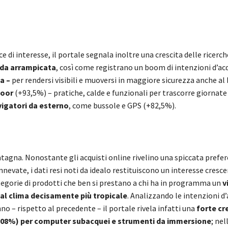
e di interesse, il portale segnala inoltre una crescita delle ricerch
 da arrampicata
, così come registrano un boom di intenzioni d’acq
ta –
per rendersi visibili e muoversi in maggiore sicurezza anche al 
door
(+93,5%) – pratiche, calde e funzionali per trascorre giornate
igatori da esterno
, come bussole e GPS (+82,5%).
agna. Nonostante gli acquisti online rivelino una spiccata prefer
nnevate, i dati resi noti da idealo restituiscono un interesse cresc
tegorie di prodotti che ben si prestano a chi ha in programma un
v
al clima decisamente più tropicale
. Analizzando le intenzioni d
no – rispetto al precedente – il portale rivela infatti una
forte cre
108%) per computer subacquei e strumenti da immersione
; nel