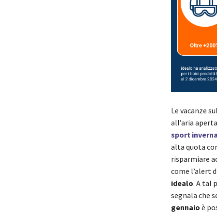
Le vacanze sul
all’aria apert
sport inverna
alta quota com
risparmiare ac
come l’alert 
idealo
. A tal
segnala che se
gennaio
è pos