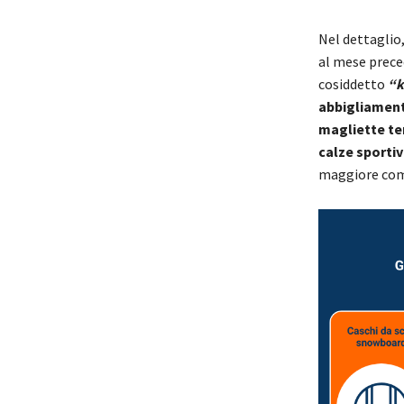
Nel dettaglio,
al mese prec
cosiddetto
“k
abbigliament
magliette te
calze sporti
maggiore comf