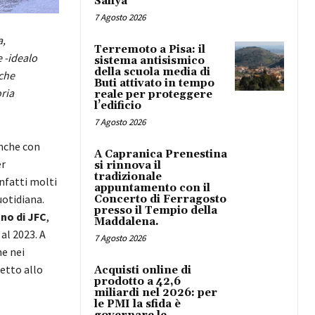
Safiya
7 Agosto 2026
a,
Terremoto a Pisa: il
 -idealo
sistema antisismico
della scuola media di
 che
Buti attivato in tempo
ria
reale per proteggere
l’edificio
7 Agosto 2026
anche con
A Capranica Prenestina
er
si rinnova il
tradizionale
nfatti molti
appuntamento con il
uotidiana.
Concerto di Ferragosto
presso il Tempio della
no di JFC
,
Maddalena.
 al 2023. A
7 Agosto 2026
he nei
etto allo
Acquisti online di
prodotto a 42,6
miliardi nel 2026: per
le PMI la sfida è