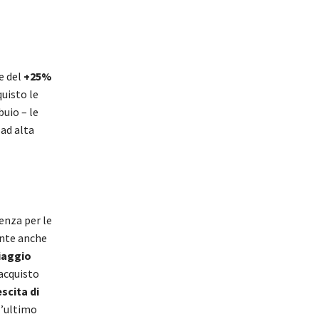
e del
+25%
uisto le
buio – le
 ad alta
enza per le
ente anche
iaggio
’acquisto
scita di
l’ultimo