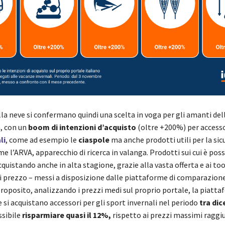
la neve si confermano quindi una scelta in voga per gli amanti dell
a, con un
boom di intenzioni d’acquisto
(oltre +200%) per accessor
li
, come ad esempio le
ciaspole
ma anche prodotti utili per la sic
e l’ARVA, apparecchio di ricerca in valanga. Prodotti sui cui è poss
quistando anche in alta stagione, grazie alla vasta offerta e ai tool
di prezzo – messi a disposizione dalle piattaforme di comparazion
 proposito, analizzando i prezzi medi sul proprio portale, la piatt
 si acquistano accessori per gli sport invernali nel periodo
tra di
sibile
risparmiare quasi il 12%,
rispetto ai prezzi massimi raggi