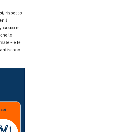
4,
rispetto
er il
i, casco e
che le
nale – e le
arantiscono