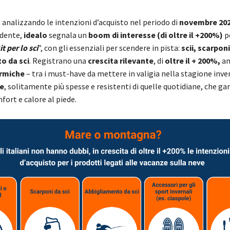
 analizzando le intenzioni d’acquisto nel periodo di
novembre 202
edente,
idealo
segnala un
boom di interesse (di oltre il +200%)
p
it per lo sci
”, con gli essenziali per scendere in pista:
scii, scarpon
o da sci
. Registrano una
crescita rilevante
, di
oltre il + 200%,
an
rmiche
– tra i must-have da mettere in valigia nella stagione inver
ve
, solitamente più spesse e resistenti di quelle quotidiane, che g
ort e calore al piede.