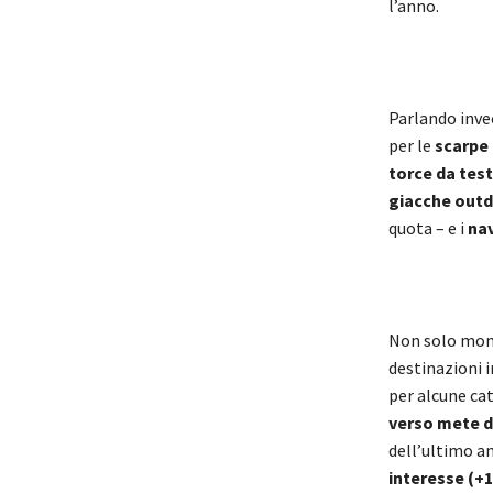
l’anno.
Parlando invec
per le
scarpe
torce da tes
giacche out
quota – e i
nav
Non solo mont
destinazioni i
per alcune ca
verso mete d
dell’ultimo an
interesse (+