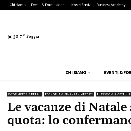
Chi siamo
Eventi & Formazione
I Nostri Servizi
Business Academy
30.7
C
Foggia
CHI SIAMO
EVENTI & FO
E-COMMERCE E RETAIL
ECONOMIA & FINANZA - MERCATI
TURISMO & RICETTIVIT
Le vacanze di Natale 
quota: lo confermano