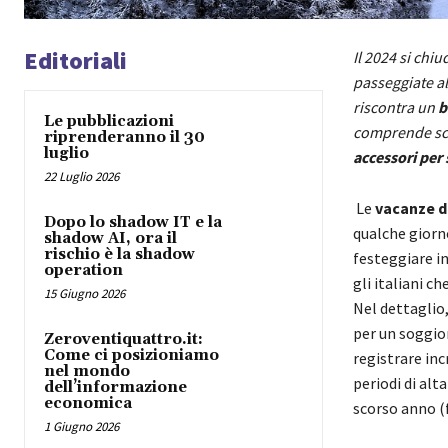
Editoriali
Il 2024 si chiu
passeggiate al
riscontra un
b
Le pubblicazioni
comprende sci
riprenderanno il 30
luglio
accessori per 
22 Luglio 2026
Le
vacanze d
Dopo lo shadow IT e la
qualche giorno
shadow AI, ora il
rischio è la shadow
festeggiare in
operation
gli italiani c
15 Giugno 2026
Nel dettaglio,
per un soggio
Zeroventiquattro.it:
Come ci posizioniamo
registrare inc
nel mondo
periodi di alt
dell’informazione
economica
scorso anno (
1 Giugno 2026