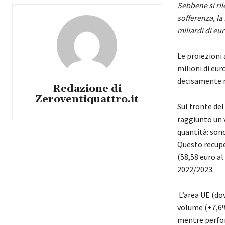
Sebbene si ri
sofferenza, la
miliardi di eur
Le proiezioni 
milioni di eur
decisamente m
Redazione di
Zeroventiquattro.it
Sul fronte de
raggiunto un v
quantità: sono
Questo recupe
(58,58 euro al
2022/2023.
L’area UE (dov
volume (+7,6%
mentre perfor