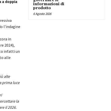
governare le
a a doppia
informazioni di
prodotto
6 Agosto 2026
gressiva
o l’indagine
cora in
re 2024),
o infatti un
to alle
ù alte
na prima luce
ri
ercettare la
re il 2026.