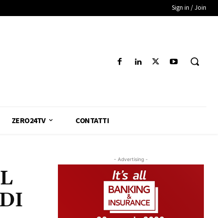
Sign in / Join
ZERO24TV
CONTATTI
- Advertising -
IL
DI