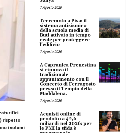
Safiya
7 Agosto 2026
Terremoto a Pisa: il
sistema antisismico
della scuola media di
Buti attivato in tempo
reale per proteggere
l’edificio
7 Agosto 2026
A Capranica Prenestina
si rinnova il
tradizionale
appuntamento con il
Concerto di Ferragosto
presso il Tempio della
Maddalena.
7 Agosto 2026
aturifici
Acquisti online di
prodotto a 42,6
) rispetto
miliardi nel 2026: per
cono i volumi
le PMI la sfida è