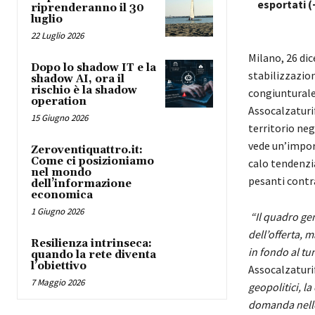
esportati (
riprenderanno il 30
luglio
22 Luglio 2026
Milano, 26 dic
Dopo lo shadow IT e la
stabilizzazio
shadow AI, ora il
rischio è la shadow
congiunturale
operation
Assocalzaturif
15 Giugno 2026
territorio neg
vede un’import
Zeroventiquattro.it:
Come ci posizioniamo
calo tendenzi
nel mondo
pesanti contr
dell’informazione
economica
1 Giugno 2026
“Il quadro ge
dell’offerta, 
Resilienza intrinseca:
in fondo al tu
quando la rete diventa
l’obiettivo
Assocalzaturif
7 Maggio 2026
geopolitici, la
domanda nelle 