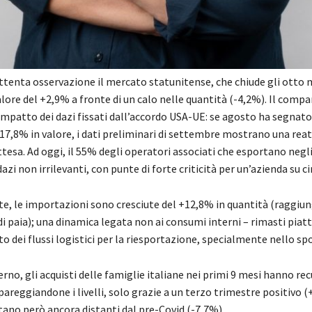
ttenta osservazione il mercato statunitense, che chiude gli otto 
ore del +2,9% a fronte di un calo nelle quantità (-4,2%). Il compa
’impatto dei dazi fissati dall’accordo USA-UE: se agosto ha segnat
7,8% in valore, i dati preliminari di settembre mostrano una reat
attesa. Ad oggi, il 55% degli operatori associati che esportano negl
 dazi non irrilevanti, con punte di forte criticità per un’azienda su c
e, le importazioni sono cresciute del +12,8% in quantità (raggiun
di paia); una dinamica legata non ai consumi interni – rimasti piatt
 dei flussi logistici per la riesportazione, specialmente nello sp
erno, gli acquisti delle famiglie italiane nei primi 9 mesi hanno rec
pareggiandone i livelli, solo grazie a un terzo trimestre positivo 
tano però ancora distanti dal pre-Covid (-7,7%).