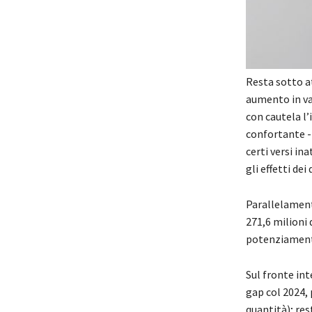
Resta sotto a
aumento in val
con cautela l
confortante -1
certi versi in
gli effetti dei
Parallelament
271,6 milioni 
potenziamento
Sul fronte int
gap col 2024, 
quantità); res