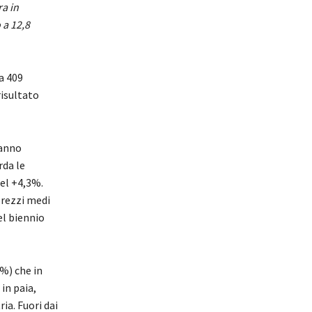
a in
 a 12,8
a 409
risultato
hanno
rda le
del +4,3%.
rezzi medi
el biennio
2%) che in
in paia,
a. Fuori dai