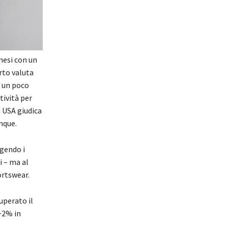
mesi con un
rto valuta
o un poco
tività per
i USA giudica
inque.
gendo i
i – ma al
ortswear.
uperato il
(+2% in