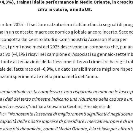
+4,3%), trainati dalle performance in Medio Oriente, in crescit
cifra in valore, e nella UE.
embre 2025 – Il settore calzaturiero italiano lancia segnali di pro
ne in un contesto macroeconomico globale ancora incerto. Second
 condotta dal Centro Studi di Confindustria Accessori Moda per
ici, i primi nove mesi del 2025 descrivono un comparto che, pur an
ativo (-4,1% i ricavi nel campione di Associati su gennaio-settemb
ante attenuazione della flessione: il terzo trimestre ha registrat
ale del fatturato del -0,9%, un dato sensibilmente migliore rispet
azioni sperimentate nella prima metà dell’anno.
nerale attuale resta complesso e non risparmia nemmeno le fasce pi
ma i dati del terzo trimestre indicano una riduzione della caduta e u
nnel recessivo,”
dichiara Giovanna Ceolini, Presidente di
ici.
“Nonostante l’assenza di miglioramenti significativi negli scena
 capacità delle nostre imprese di presidiare i mercati europei e di int
aree più dinamiche, come il Medio Oriente, è la chiave per affronta