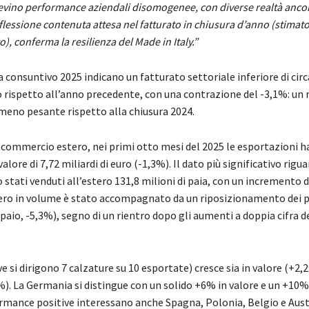
levino performance aziendali disomogenee, con diverse realtà ancor
 flessione contenuta attesa nel fatturato in chiusura d’anno (stimato
o), conferma la resilienza del Made in Italy.”
a consuntivo 2025 indicano un fatturato settoriale inferiore di circ
o rispetto all’anno precedente, con una contrazione del -3,1%: un 
eno pesante rispetto alla chiusura 2024.
l commercio estero, nei primi otto mesi del 2025 le esportazioni 
alore di 7,72 miliardi di euro (-1,3%). Il dato più significativo rigua
 stati venduti all’estero 131,8 milioni di paia, con un incremento 
ro in volume è stato accompagnato da un riposizionamento dei p
 paio, -5,3%), segno di un rientro dopo gli aumenti a doppia cifra d
e si dirigono 7 calzature su 10 esportate) cresce sia in valore (+2,
). La Germania si distingue con un solido +6% in valore e un +10% 
mance positive interessano anche Spagna, Polonia, Belgio e Austri