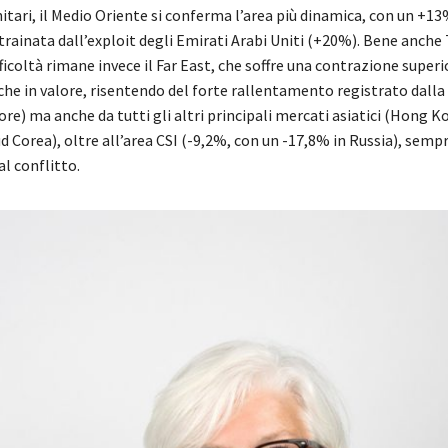
tari, il Medio Oriente si conferma l’area più dinamica, con un +13
rainata dall’exploit degli Emirati Arabi Uniti (+20%). Bene anche 
fficoltà rimane invece il Far East, che soffre una contrazione superi
che in valore, risentendo del forte rallentamento registrato dalla
ore) ma anche da tutti gli altri principali mercati asiatici (Hong K
 Corea), oltre all’area CSI (-9,2%, con un -17,8% in Russia), semp
l conflitto.