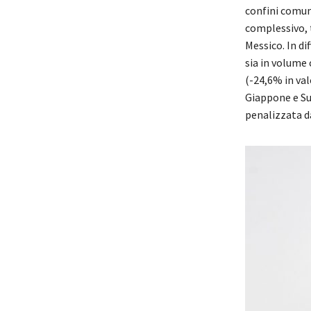
confini comuni
complessivo, t
Messico. In di
sia in volume 
(-24,6% in val
Giappone e Sud
penalizzata da