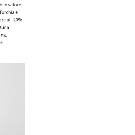
% in valore
Turchia e
ore al -20%,
 Cina
ong,
re