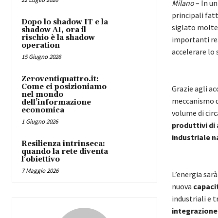
Milano
– In un
principali fat
Dopo lo shadow IT e la
siglato moltep
shadow AI, ora il
rischio è la shadow
importanti rea
operation
accelerare lo s
15 Giugno 2026
Zeroventiquattro.it:
Come ci posizioniamo
Grazie agli ac
nel mondo
meccanismo di
dell’informazione
economica
volume di cir
1 Giugno 2026
produttivi d
industriale n
Resilienza intrinseca:
quando la rete diventa
l’obiettivo
7 Maggio 2026
L’energia sarà
nuova
capaci
industriali e 
integrazione 