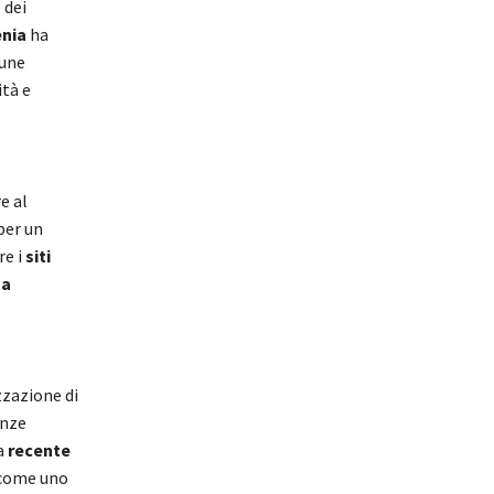
 dei
nia
ha
cune
ità e
e al
per un
re i
siti
ma
zzazione di
enze
a
recente
a come uno