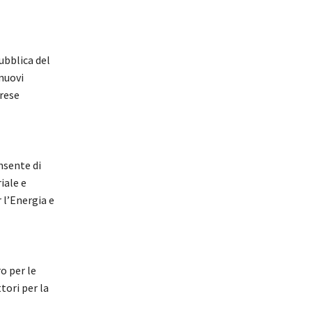
ubblica del
nuovi
prese
nsente di
iale e
 l’Energia e
o per le
tori per la