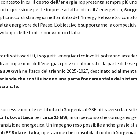
 contesto in cui il
costo dell’energia
rappresenta sempre più uno
tori di pressione per le imprese ad alta intensità energetica,
Sorge
lici accordi strategici nell’ambito dell’Energy Release 2.0 con al
ltà energivore del Paese. L’obiettivo è supportarne la competitiv
viluppo delle fonti rinnovabili in Italia.
cordi sottoscritti, i soggetti energivori coinvolti potranno acceder
 anticipazione dell’energia a prezzo calmierato da parte del Gse 
ca
300 GWh
nell’arco del triennio 2025-2027, destinato ad alimenta
i aziende che costituiscono una parte fondamentale del siste
azionale
.
 successivamente restituita da Sorgenia al GSE attraverso la reali
tà fotovoltaica
per
circa 25 MW
, in un percorso che coniuga esig
transizione energetica. Un impegno reso possibile anche grazie all
di EF Solare
Italia
, operazione che consolida il ruolo di Sorgeni