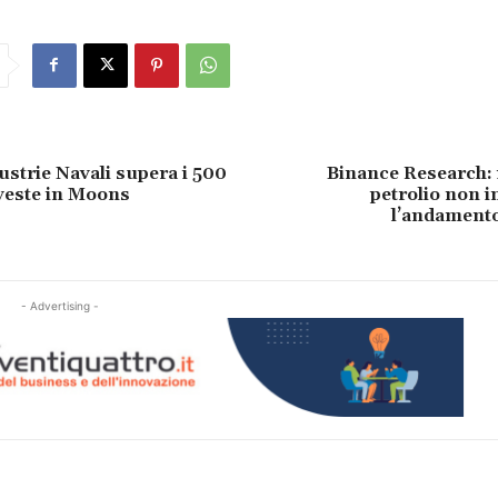
strie Navali supera i 500
Binance Research: i
nveste in Moons
petrolio non 
l’andamento
- Advertising -