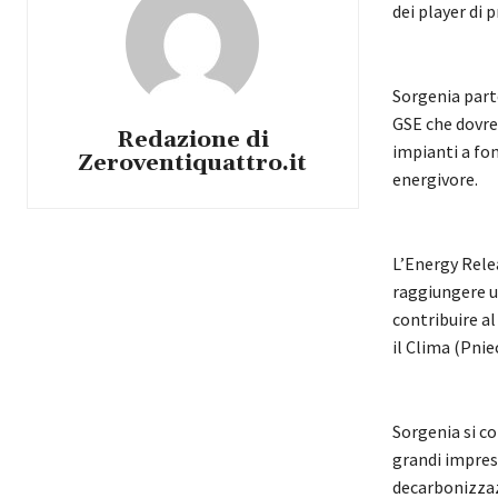
dei player di 
Sorgenia part
GSE che dovreb
Redazione di
impianti a fon
Zeroventiquattro.it
energivore.
L’Energy Rele
raggiungere un
contribuire a
il Clima (Pniec
Sorgenia si co
grandi imprese
decarbonizzaz