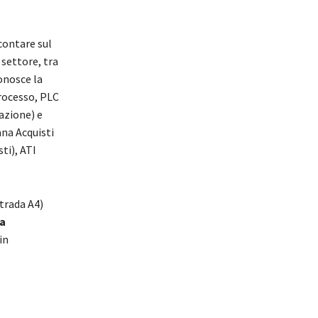
contare sul
 settore, tra
onosce la
rocesso, PLC
azione) e
na Acquisti
ti), ATI
strada A4)
a
in