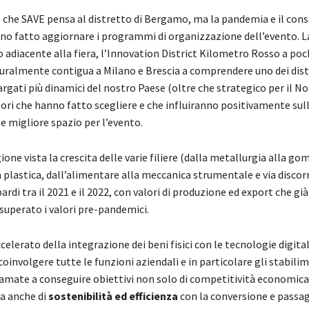
 che SAVE pensa al distretto di Bergamo, ma la pandemia e il con
o fatto aggiornare i programmi di organizzazione dell’evento. L
 adiacente alla fiera, l’Innovation District Kilometro Rosso a poch
uralmente contigua a Milano e Brescia a comprendere uno dei dist
largati più dinamici del nostro Paese (oltre che strategico per il Nor
tori che hanno fatto scegliere e che influiranno positivamente sull
 migliore spazio per l’evento.
one vista la crescita delle varie filiere (dalla metallurgia alla go
a plastica, dall’alimentare alla meccanica strumentale e via discor
ardi tra il 2021 e il 2022, con valori di produzione ed export che già 
superato i valori pre-pandemici.
celerato della integrazione dei beni fisici con le tecnologie digita
coinvolgere tutte le funzioni aziendali e in particolare gli stabilim
iamate a conseguire obiettivi non solo di competitività economica
ma anche di
sostenibilità ed efficienza
con la conversione e passag