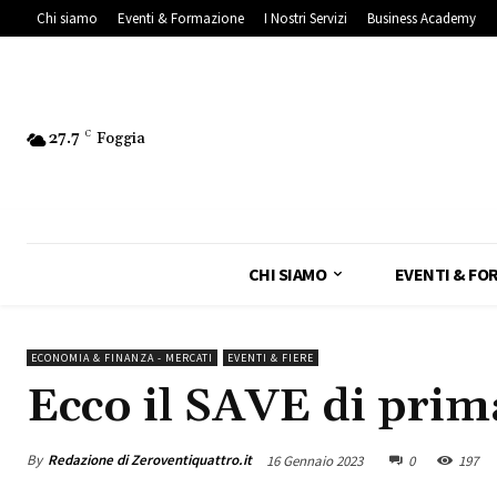
Chi siamo
Eventi & Formazione
I Nostri Servizi
Business Academy
27.7
C
Foggia
CHI SIAMO
EVENTI & FO
ECONOMIA & FINANZA - MERCATI
EVENTI & FIERE
Ecco il SAVE di prim
By
Redazione di Zeroventiquattro.it
16 Gennaio 2023
0
197