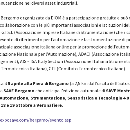
utenzione nei diversi asset industriali.
i Bergamo organizzata da EIOM è a partecipazione gratuita e può 
collaborazione con le più importanti associazioni e istituzioni del
 G.I.S.I. (Associazione Imprese Italiane di Strumentazione) che ric
evento di riferimento per l’automazione e la strumentazione di p
ncipale associazione italiana online per la promozione dell’autom
iazione Nazionale per l’Automazione), ADACI (Associazione Italia
gement), AIS – ISA Italy Section (Associazione Italiana Strumentis
 Termotecnica Italiana), CTI (Comitato Termotecnico Italiano).
tta
il 5 aprile alla Fiera di Bergamo
(a 2,5 km dall’uscita dell’auto
ta
SAVE Bergamo
che anticipa l’edizione autunnale di
SAVE Mostr
Automazione, Strumentazione, Sensoristica e Tecnologie 4.0
l
18 e 19 ottobre a Veronafiere
.
exposave.com/bergamo/evento.asp