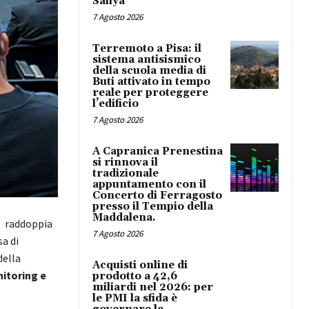
Safiya
7 Agosto 2026
Terremoto a Pisa: il
sistema antisismico
della scuola media di
Buti attivato in tempo
reale per proteggere
l’edificio
7 Agosto 2026
A Capranica Prenestina
si rinnova il
tradizionale
appuntamento con il
Concerto di Ferragosto
presso il Tempio della
Maddalena.
i, raddoppia
7 Agosto 2026
a di
della
Acquisti online di
nitoring e
prodotto a 42,6
miliardi nel 2026: per
le PMI la sfida è