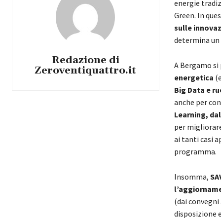
energie tradiz
Green. In que
sulle innovaz
determina un s
Redazione di
A Bergamo si 
Zeroventiquattro.it
energetica
(e
Big Data e ru
anche per con
Learning, da
per migliorare
ai tanti casi a
programma.
Insomma,
SA
l’aggiorname
(dai convegni
disposizione e