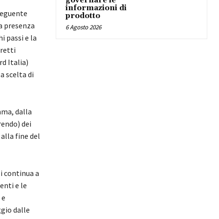
governare le
informazioni di
seguente
prodotto
a presenza
6 Agosto 2026
i passi e la
retti
d Italia)
a scelta di
mma, dalla
rendo) dei
alla fine del
li continua a
enti e le
 e
gio dalle