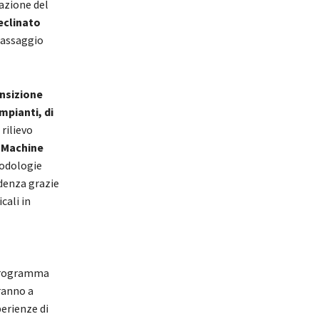
zazione del
eclinato
passaggio
ansizione
mpianti, di
rilievo
l Machine
todologie
idenza grazie
cali in
 programma
ranno a
perienze di