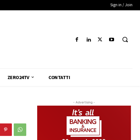
Sign in / Join
ZERO24TV
CONTATTI
- Advertising -