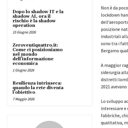
Non è da poco
Dopo lo shadow IT e la
lockdown hann
shadow AI, ora il
rischio è la shadow
dell’aeroporto
operation
posizione nat
15 Giugno 2026
industriali al
sono tra i fat
Zeroventiquattro.it:
Come ci posizioniamo
Bergamo quale
nel mondo
dell’informazione
economica
A maggior ragi
1 Giugno 2026
siderurgia all
distretti lomb
Resilienza intrinseca:
2021 avevano 
quando la rete diventa
l’obiettivo
7 Maggio 2026
Lo sviluppo ac
interessare e 
fabbriche, ch
qualitativa, 