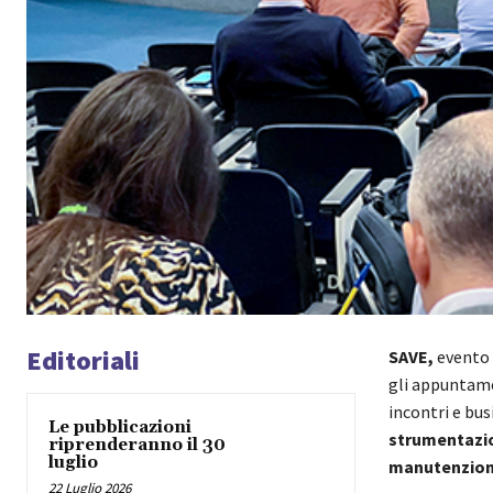
Editoriali
SAVE,
evento 
gli appuntame
incontri e bus
Le pubblicazioni
strumentazion
riprenderanno il 30
luglio
manutenzion
22 Luglio 2026