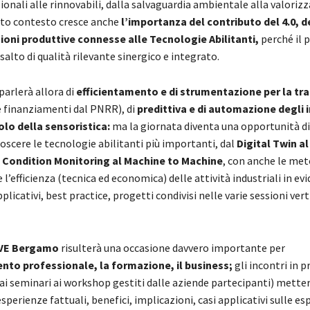
ionali alle rinnovabili, dalla salvaguardia ambientale alla valoriz
sto contesto cresce anche
l’importanza del contributo del 4.0, d
ioni produttive connesse alle Tecnologie Abilitanti,
perché il 
alto di qualità rilevante sinergico e integrato.
parlerà allora di
efficientamento e di strumentazione per la tr
 finanziamenti dal PNRR), di
predittiva e di automazione degli i
olo della sensoristica:
ma la giornata diventa una opportunità di 
oscere le tecnologie abilitanti più importanti, dal
Digital Twin a
l Condition Monitoring al Machine to Machine
, con anche le me
 l’efficienza (tecnica ed economica) delle attività industriali in ev
pplicativi, best practice, progetti condivisi nelle varie sessioni verti
VE Bergamo
risulterà una occasione davvero importante per
nto professionale, la formazione, il business;
gli incontri in
 ai seminari ai workshop gestiti dalle aziende partecipanti) mette
sperienze fattuali, benefici, implicazioni, casi applicativi sulle es