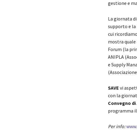
gestione e man
La giornata d
supporto e la 
cui ricordiamo
mostra quale 
Forum (la pri
ANIPLA (Assoc
e Supply Mana
(Associazione
SAVE
vi aspe
con la giorna
Convegno di 
programma i
Per info:
www.