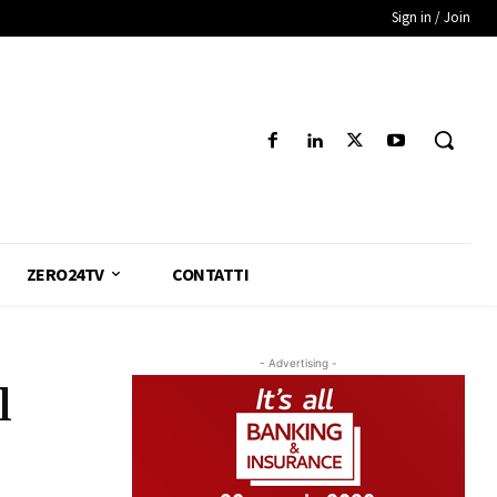
Sign in / Join
ZERO24TV
CONTATTI
- Advertising -
l