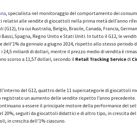
ana
, specialista nel monitoraggio del comportamento dei consum
ti relativi alle vendite di giocattoli nella prima metà dell’anno rifer
i (G12), tra cui Australia, Belgio, Brasile, Canada, Francia, Germani
 Bassi, Spagna, Regno Unito e Stati Uniti. In tutto il G12, le vendite
e dell’1% da gennaio a giugno 2024, rispetto allo stesso periodo d
 24,5 miliardi di dollari, mentre il prezzo medio di vendita è rima
nno scorso a 11,57 dollari, secondo il
Retail Tracking Service
di
Ci
l’interno del G12, quattro delle 11 supercategorie di giocattoli 
registrato un aumento delle vendite rispetto l’anno precedente. I 
ontinuano a essere il principale motore della performance del set
l 20%, seguiti da giocattoli didattici e di altro tipo, in crescita del
oli, in crescita dell’1% ciascuno.