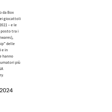
o da Box
ei giocattoli
2021 – e le
posto tra i
azwares),
ip” delle
 e in
he hanno
sumatori più
GA
y.