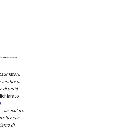
onsumatori.
 vendite di
e di unità
 dichiarato
a
.
n particolare
volti nella
tiamo di