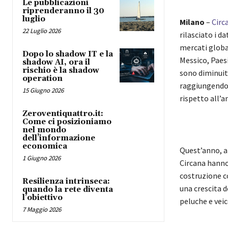
Le pubblicazioni
riprenderanno il 30
luglio
Milano
–
Circ
22 Luglio 2026
rilasciato i da
mercati global
Dopo lo shadow IT e la
Messico, Paesi
shadow AI, ora il
rischio è la shadow
sono diminuit
operation
raggiungendo i
15 Giugno 2026
rispetto all’a
Zeroventiquattro.it:
Come ci posizioniamo
nel mondo
dell’informazione
economica
Quest’anno, al
1 Giugno 2026
Circana hanno 
costruzione c
Resilienza intrinseca:
una crescita de
quando la rete diventa
l’obiettivo
peluche e veic
7 Maggio 2026