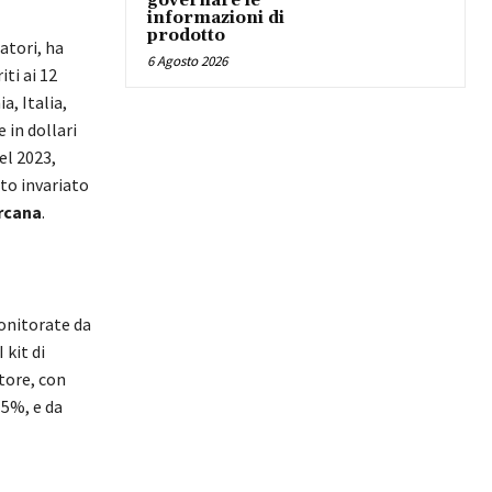
governare le
informazioni di
prodotto
atori, ha
6 Agosto 2026
iti ai 12
a, Italia,
 in dollari
el 2023,
sto invariato
rcana
.
monitorate da
kit di
tore, con
 5%, e da