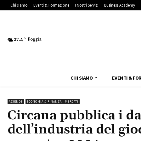
Chi siamo
Eventi & Formazione
I Nostri Servizi
Business Academy
27.4
C
Foggia
CHI SIAMO
EVENTI & FO
AZIENDE
ECONOMIA & FINANZA - MERCATI
Circana pubblica i dat
dell’industria del gi