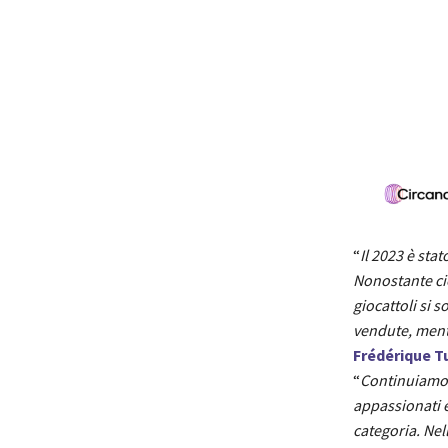
“
Il 2023 è sta
Nonostante ciò
giocattoli si s
vendute, mentr
Frédérique Tu
“
Continuiamo a
appassionati e
categoria. Nell