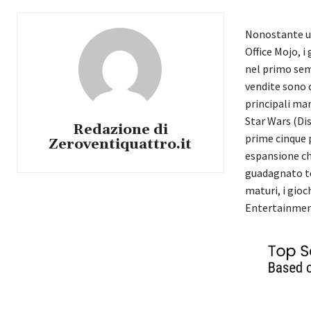
Nonostante un
Office Mojo, i
nel primo seme
vendite sono 
principali mar
Star Wars (Dis
Redazione di
prime cinque p
Zeroventiquattro.it
espansione ch
guadagnato te
maturi, i gioc
Entertainment