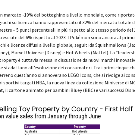
 marcato -19% del botteghino a livello mondiale, come riportat
 giochi su licenza hanno rappresentato il 32% del mercato totale d
stre – 5 punti percentuali in più rispetto allo stesso periodo del 
cresciute del 6% rispetto al 2023. I Pokémon sono ancora al primo 
chi e licenze diffusi a livello globale, seguiti da Squishmallows (J
ney), Marvel Universe (Disney) e Hot Wheels (Mattel). La “leadersh
roperty è tuttavia messa in discussione da nuovi marchi innovativi
e si adattano all’evoluzione dei consumatori. Tra i primi cinque c
rreno quest’anno si annoverano LEGO Icons, che si rivolge ai con
hi sportivi targati NBA, la nuova linea da collezione Miniverse di M
, il cartone animato per bambini Bluey (BBC) e vari successi Disne