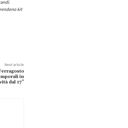
randi.
prendono kit
Next article
Ferragosto
temporali in
ità dal 17”