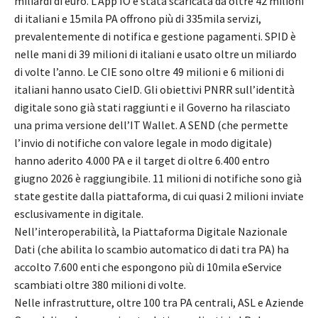
miliardi di euro. L’App IO è stata scaricata da oltre 42 milioni
di italiani e 15mila PA offrono più di 335mila servizi,
prevalentemente di notifica e gestione pagamenti. SPID è
nelle mani di 39 milioni di italiani e usato oltre un miliardo
di volte l’anno. Le CIE sono oltre 49 milioni e 6 milioni di
italiani hanno usato CieID. Gli obiettivi PNRR sull’identità
digitale sono già stati raggiunti e il Governo ha rilasciato
una prima versione dell’IT Wallet. A SEND (che permette
l’invio di notifiche con valore legale in modo digitale)
hanno aderito 4.000 PA e il target di oltre 6.400 entro
giugno 2026 è raggiungibile. 11 milioni di notifiche sono già
state gestite dalla piattaforma, di cui quasi 2 milioni inviate
esclusivamente in digitale.
Nell’interoperabilità, la Piattaforma Digitale Nazionale
Dati (che abilita lo scambio automatico di dati tra PA) ha
accolto 7.600 enti che espongono più di 10mila eService
scambiati oltre 380 milioni di volte.
Nelle infrastrutture, oltre 100 tra PA centrali, ASL e Aziende