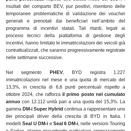
risultati del comparto BEV, pur positivi, risentono delle
temporanee problematiche di validazione dei voucher
generati e prenotati dai beneficiari nell’ambito del
programma di incentivi statali. Tali ritardi, legati ai
processi tecnici della piattaforma di gestione degli
incentivi, hanno limitato le immatricolazioni dei veicoli già
contrattualizzati, che saranno progressivamente registrate
nelle settimane successive.
Nel segmento
PHEV
, BYD registra 1.227
immatricolazioni nel mese e una quota di mercato del
13,3%, in crescita di 6,6 punti percentuali rispetto a
ottobre 2024, che rafforza
il primo posto nel cumulato
annuo
con 12.112 unità pari a una quota del 15,3%. La
gamma
DM-i Super Hybrid
continua a rappresentare uno
dei principali driver della crescita di BYD in Italia. I
modelli
Seal U DM-i
e
Seal 6 DM-i
, nelle versioni Touring
e Sedan, stanno riscuotendo particolare apprezzamento