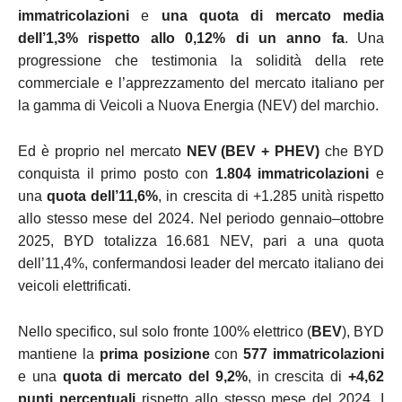
immatricolazioni
e
una quota di mercato media
dell’1,3% rispetto allo 0,12% di un anno fa
.
Una
progressione che testimonia la solidità della rete
commerciale e l’apprezzamento del mercato italiano per
la gamma di Veicoli a Nuova Energia (NEV) del marchio.
Ed è proprio nel mercato
NEV
(BEV + PHEV)
che BYD
conquista il primo posto con
1.804 immatricolazioni
e
una
quota dell’11,6%
, in crescita di +1.285 unità rispetto
allo stesso mese del 2024. Nel periodo gennaio–ottobre
2025, BYD totalizza 16.681 NEV, pari a una quota
dell’11,4%, confermandosi leader del mercato italiano dei
veicoli elettrificati.
Nello specifico, sul solo fronte 100% elettrico (
BEV
), BYD
mantiene la
prima posizione
con
577 immatricolazioni
e una
quota di mercato del 9,2%
, in crescita di
+4,62
punti percentuali
rispetto allo stesso mese del 2024. I