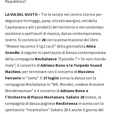
Repubblica”.
LA VIA DEL GUSTO –
Tre le serate nel centro storico per
degustare formaggi, pane, olii extravergini, vini della
Capitanata e altri prodotti del territorio e nel contempo
assistere a spettacoli di musica, danza contemporanea,
teatro. Si comincia il
26
con la presentazione del libro
“Www.vi racconto il tg1.rai.it” della giornalista
Alma
Grandin
. A seguire lo spettacolo di Danza contemporanea
della compagnia
Nnchalance
“Episodio 7 + Se non ricordo
male”, il concerto di
Adriano Bono e la Torpedo Sound
Machine
, per terminare con il concerto di
Massimo
Ferrante
in “Jamu”. Il
27 luglio
torna la danza con la
compagnia Nnchalance in “WE. Wonder, credevo di essere
Wonderwoman” e il concerto di
Adriano Bono e
l’Orchestra di Piazza Montanara
.
Sabato 28
invece, la
compagnia di danza pugliese
ResExtensa
in scena con lo
spettacolo “Incantation”. Sabato 28 è anche il giorno del