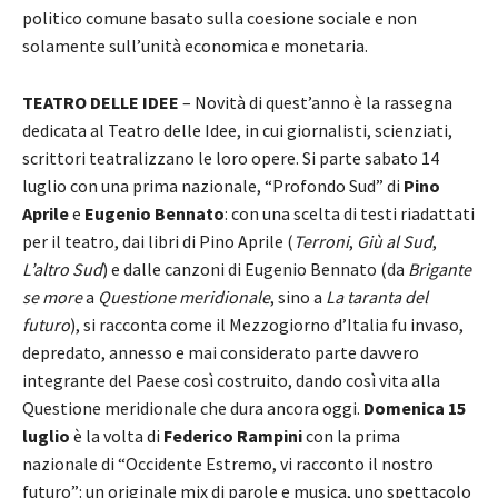
politico comune basato sulla coesione sociale e non
solamente sull’unità economica e monetaria.
TEATRO DELLE IDEE
– Novità di quest’anno è la rassegna
dedicata al Teatro delle Idee, in cui giornalisti, scienziati,
scrittori teatralizzano le loro opere. Si parte sabato 14
luglio con una prima nazionale, “Profondo Sud” di
Pino
Aprile
e
Eugenio Bennato
: con una scelta di testi riadattati
per il teatro, dai libri di Pino Aprile (
Terroni
,
Giù al Sud
,
L’altro Sud
) e dalle canzoni di Eugenio Bennato (da
Brigante
se more
a
Questione meridionale
, sino a
La taranta del
futuro
), si racconta come il Mezzogiorno d’Italia fu invaso,
depredato, annesso e mai considerato parte davvero
integrante del Paese così costruito, dando così vita alla
Questione meridionale che dura ancora oggi.
Domenica 15
luglio
è la volta di
Federico Rampini
con la prima
nazionale di “Occidente Estremo, vi racconto il nostro
futuro”: un originale mix di parole e musica, uno spettacolo