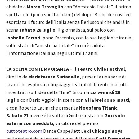
affidata a
Marco Travaglio
con “Anestesia Totale”, il primo
spettacolo (poco spettacolare) del dopo-B. che descrive ed
esorcizza il futuro dell’Italia senza Berlusconi che andrà in
scena
sabato 28 luglio
. Il giornalista, sul palco con
Isabella Ferrari
, pone l’accento, con la sua tagliente ironia,
sullo stato di “anestesia totale” in cui è caduta
l’informazione italiana negli ultimi 17 anni.
LA SCENA CONTEMPORANEA
– Il
Teatro Civile Festival
,
diretto da
Mariateresa Surianello
, presenta una serie di
lavori che esplorano linguaggi teatrali differenti, ma tutti
incentrati sull’idea della “fine”. Si comincia
venerdì 20
luglio
con Dario Aggioli in scena con
Gli Ebrei sono matti
,
e con Roberto Latini che presenta
Noosfera Titanic
.
Sabato 21
invece é la volta di Giulio Costa con
Giro solo
esterni con aneddoti
, vincitore del premio
tuttoteatro.com
Dante Cappelletti, e di
Chicago Boys
nella splendida interpretazione di Renato Sarti.
Domenica