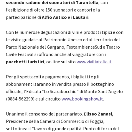
secondo raduno dei suonatori di Tarantella
, con
l’esibizione di oltre 150 suonatori e cantori e la
partecipazione di
Alfio Antico
e i
Lautari
.
Con le numerose degustazioni di vini e prodotti tipici e con
le visite guidate al Patrimonio Unesco ed al territorio del
Parco Nazionale del Gargano, FestambienteSud e Teatro
Civile Festival si offrono anche al viaggiatore con i
pacchetti turistici
, on line sul sito
www.viviliatalia.it
.
Per gli spettacoli a pagamento, i biglietti e gli
abbonamenti saranno in vendita presso il botteghino
ufficiale, l’Edicola “Lo Scarabocchio” di Monte Sant’Angelo
(0884-562299) e sul circuito
www.bookingshow.it
.
Unanime il consenso del partenariato.
Eliseo Zanasi,
Presidente della Camera di Commercio di Foggia,
sottolinea il “lavoro di grande qualità. Punto di forza del