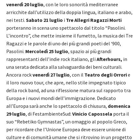
venerdì 20 luglio
, con le loro sonorità mediterranee
arricchite dall’utilizzo della doppia lingua, italiano e arabo,
nei testi.
Sabato 21 luglio
i
Tre Allegri Ragazzi Morti
porteranno in scena uno spettacolo dal titolo “Pasolini.
L’incontro”, che mette insieme il fumetto, la musica dei Tre
Ragazzi e le parole di uno dei più grandi poeti del ‘900,
Pasolini.
Mercoledì 25 luglio
, spazio ai più grandi
rappresentanti dell’indie rock italiano, gli
Afterhours,
in
una serata dedicata alla salvaguardia dei beni culturali.
Ancora rock
venerdì 27 luglio
, con il
Teatro degli Orrori
e
il loro nuovo tour, che apre, nello stile impegnato tipico
della rock band, ad una riflessione matura sul rapporto tra
Europa e i nuovi mondi dell’immigrazione. Dedicato
all’Europa sarà anche lo spettacolo di chiusura,
domenica
29 luglio
, di FestambienteSud:
Vinicio Capossela
porta il
suo “Rebetiko Gymnastas”, un omaggio al popolo Greco,
per ricordare che l’Unione Europea deve essere unione di
culture e di comunità umane che si ritrovino in un progetto