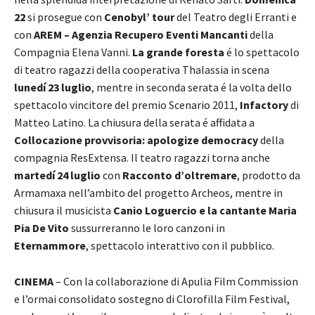
22
si prosegue con
Cenobyl’ tour
del Teatro degli Erranti e
con
AREM – Agenzia Recupero Eventi Mancanti
della
Compagnia Elena Vanni.
La grande foresta
é lo spettacolo
di teatro ragazzi della cooperativa Thalassia in scena
lunedí 23 luglio
, mentre in seconda serata é la volta dello
spettacolo vincitore del premio Scenario 2011,
Infactory
di
Matteo Latino. La chiusura della serata é affidata a
Collocazione provvisoria: apologize democracy
della
compagnia ResExtensa. Il teatro ragazzi torna anche
martedí 24 luglio
con
Racconto d’oltremare
, prodotto da
Armamaxa nell’ambito del progetto Archeos, mentre in
chiusura il musicista
Canio Loguercio e la cantante Maria
Pia De Vito
sussurreranno le loro canzoni in
Eternammore
, spettacolo interattivo con il pubblico.
CINEMA
– Con la collaborazione di Apulia Film Commission
e l’ormai consolidato sostegno di Clorofilla Film Festival,