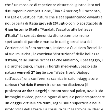
che è un mosaico di esperienze vissute dal giornalista nei
due imperi in competizione, Cina e America; è il racconto,
tra Est e Ovest, del futuro che si sta spalancando davanti a
noi. Si parla di Italia
giovedì 26 luglio
con lo spettacolo di
Gian Antonio Stella
“Vandali: l’assalto alle bellezze
d’Italia”: la serrata denuncia di uno scempio in uno
spettacolo di parole e musica in cui il giornalista del
Corriere della Sera racconta, insieme a Gualtiero Bertelli e
ai suoi musicisti, la continua “distruzione” delle bellezze
d’Italia, delle uniche ricchezze che abbiamo, il paesaggio, i
siti archeologici, i musei, i borghi medievali. Spazio alla
natura
venerdì 27 luglio
con “Waterfront. Dialogo
sull’acqua”, una conferenza scenica in cui un viaggiatore
curioso (
Patrizio Roversi
) e un uomo di scienza (il
professor
Andrea Segrè
) s’incontrano sul palco, avvolti da
immagini e video, per dialogare di acqua e per intraprendere
un viaggio virtuale tra fiumi, laghi, sulla superficie e nelle
profondità della terra. La chiusura del “Teatro delle Idee” è