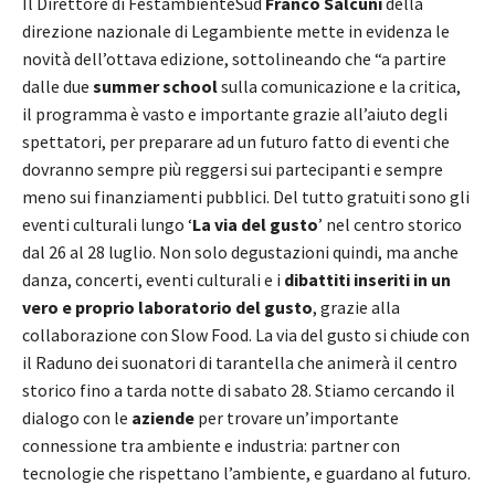
Il Direttore di FestambienteSud
Franco Salcuni
della
direzione nazionale di Legambiente mette in evidenza le
novità dell’ottava edizione, sottolineando che “a partire
dalle due
summer school
sulla comunicazione e la critica,
il programma è vasto e importante grazie all’aiuto degli
spettatori, per preparare ad un futuro fatto di eventi che
dovranno sempre più reggersi sui partecipanti e sempre
meno sui finanziamenti pubblici. Del tutto gratuiti sono gli
eventi culturali lungo ‘
La via del gusto
’ nel centro storico
dal 26 al 28 luglio. Non solo degustazioni quindi, ma anche
danza, concerti, eventi culturali e i
dibattiti inseriti in un
vero e proprio laboratorio del gusto
, grazie alla
collaborazione con Slow Food. La via del gusto si chiude con
il Raduno dei suonatori di tarantella che animerà il centro
storico fino a tarda notte di sabato 28. Stiamo cercando il
dialogo con le
aziende
per trovare un’importante
connessione tra ambiente e industria: partner con
tecnologie che rispettano l’ambiente, e guardano al futuro.