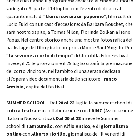
anche quest’anno il programma dedicato al cinema è molto
variegato. Si parte il 14 luglio, con l’evento dedicato al
quarantennale di “
Non si sevizia un paperino
”, film cult di
Lucio Fulci con un cast d’eccezione: da Barbara Bouchet, che
sarà nostra ospite, a Tomas Milan, Florinda Bolkan a Irene
Papas. Nel centro storico anche una mostra fotografica del
backstage del film girato proprio a Monte Sant’Angelo. Per
“la sezione a corto di tempo”
di Clorofilla Film Festival
invece, il 25 le proiezioni e il 29 luglio ci sarà la premiazione
del corto vincitore, nell’ambito di una serata dedicata
all’opera video documentaria dello scrittore
Franco
Arminio
, ospite del festival.
SUMMER SCHOOL –
Dal
20 al 22
luglio la summer school di
critica teatrale
in collaborazione con l’
AINC
(Associazione
Italiana Nuova Critica).
Dal 26 al 28
invece le
Summer
school di
Tamburello
, con
Alfio Antico
, e di
giornalismo
on line
con
Alberto Fiorillo
, giornalista de “Il Venerdì di