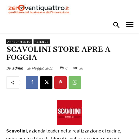
ARREDAMENTO
AZIENDE
SCAVOLINI STORE APRE A
FOGGIA
20 Maggio 2011
0
96
By
admin
Scavolini
, azienda leader nella realizzazione di cucine,
unica per lo stile e la filosofia nella creazione dei suoi