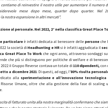
 contiamo di reinvestire il nostro utile per aumentare il numero d
siderevole mese dopo mese, quarter dopo quarter. Nel 202
a nostra espansione in altri mercati”.
ione al personale. Nel 2022, 2° nella classifica Great Place T
e particolare
è infatti dedicata al benessere delle
persone
che 
022 la società di
Headhunting e HR
si è infatti aggiudicata il
sec
fica Great Place To Work
che ogni anno, attraverso sondaggi sui
ende che più si distinguono per politiche di welfare e di benesse
e 2022 il Gruppo Reverse contava un totale di
110 dipendenti,
con 
petto a dicembre 2021
. Di questi, ad oggi, l
’80% risulta personal
dicato alla
sperimentazione e all’innovazione tecnologica
 Risorse Umane, oltre che alla gestione della fase di scaling u
e.
scita di fatturato unita alla nostra marginalità confermano che sia