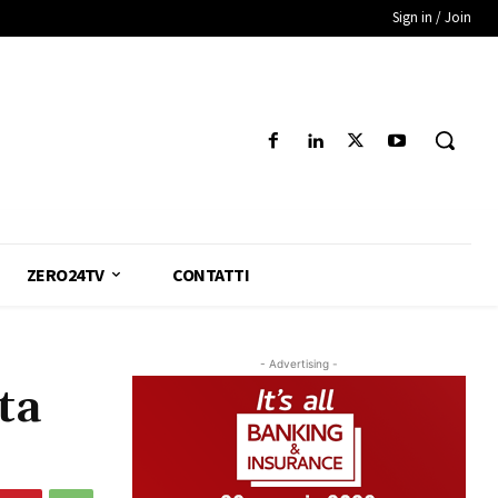
Sign in / Join
ZERO24TV
CONTATTI
- Advertising -
ta