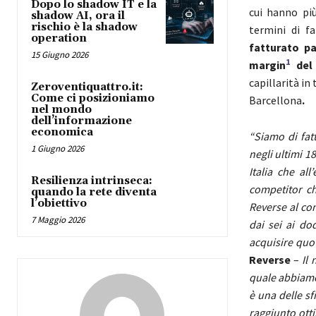
Dopo lo shadow IT e la
cui hanno pi
shadow AI, ora il
rischio è la shadow
termini di f
operation
fatturato pa
15 Giugno 2026
1
margin
del
capillarità in
Zeroventiquattro.it:
Come ci posizioniamo
Barcellona
.
nel mondo
dell’informazione
economica
“Siamo di fat
1 Giugno 2026
negli ultimi 1
Italia che al
Resilienza intrinseca:
competitor c
quando la rete diventa
l’obiettivo
Reverse al co
7 Maggio 2026
dai sei ai do
acquisire quo
Reverse
–
Il 
quale abbiamo
è una delle s
raggiunto ott