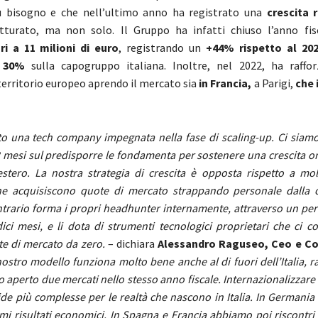
ù bisogno e che nell’ultimo anno ha registrato una
crescita 
atturato, ma non solo. Il Gruppo ha infatti chiuso l’anno fi
ri a 11 milioni di euro
, registrando un
+44% rispetto al 20
 30%
sulla capogruppo italiana. Inoltre, nel 2022, ha raffo
 territorio europeo aprendo il mercato sia
in Francia,
a Parigi,
che 
to una tech company impegnata nella fase di scaling-up. Ci siamo
8 mesi sul predisporre le fondamenta per sostenere una crescita or
l’estero. La nostra strategia di crescita è opposta rispetto a mol
he acquisiscono quote di mercato strappando personale dalla 
ntrario forma i propri headhunter internamente, attraverso un pe
dici mesi, e li dota di strumenti tecnologici proprietari che ci 
te di mercato da zero.
– dichiara
Alessandro Raguseo, Ceo e Co
nostro modello funziona molto bene anche al di fuori dell’Italia, r
 aperto due mercati nello stesso anno fiscale. Internazionalizzare
fide più complesse per le realtà che nascono in Italia. In Germani
imi risultati economici. In Spagna e Francia abbiamo poi riscontri