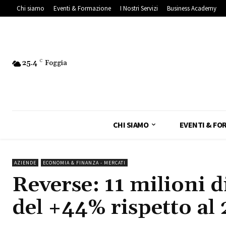
Chi siamo
Eventi & Formazione
I Nostri Servizi
Business Academy
25.4
C
Foggia
CHI SIAMO
EVENTI & FO
AZIENDE
ECONOMIA & FINANZA - MERCATI
Reverse: 11 milioni d
del +44% rispetto al