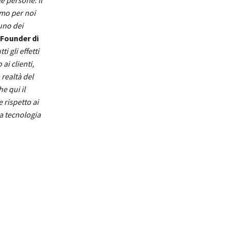
e persone: il
imo per noi
uno dei
-Founder di
i gli effetti
ai clienti,
realtà del
e qui il
 rispetto ai
ra tecnologia