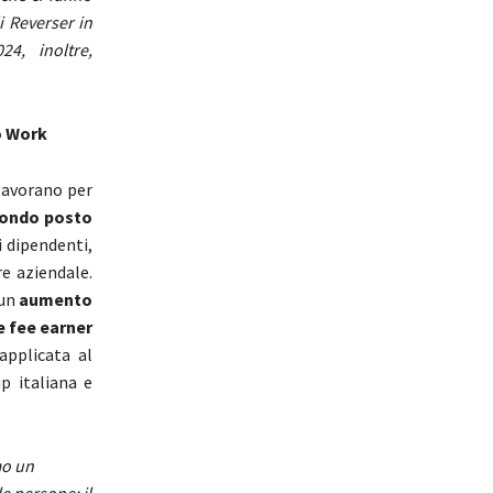
i Reverser in
4, inoltre,
o Work
lavorano per
ondo posto
 dipendenti,
re aziendale.
un
aumento
e fee earner
applicata al
p italiana e
mo un