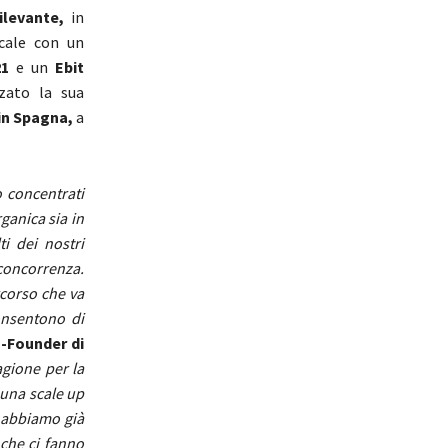
rilevante,
in
scale con un
21
e un
Ebit
rzato la sua
in Spagna,
a
 concentrati
ganica sia in
ti dei nostri
concorrenza.
rcorso che va
consentono di
-Founder di
agione per la
 una scale up
a abbiamo già
 che ci fanno