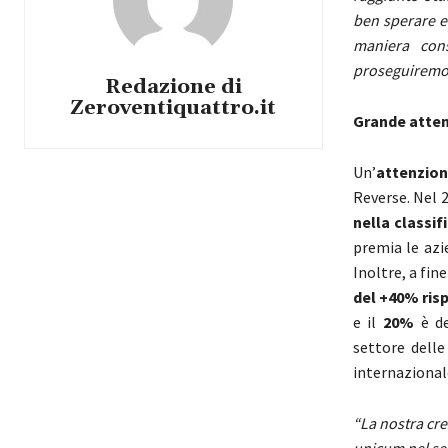
ben sperare e
maniera con
proseguiremo l
Redazione di
Zeroventiquattro.it
Grande attenz
Un’
attenzion
Reverse. Nel 2
nella classi
premia le azi
Inoltre, a fin
del +40% ris
e il
20%
è de
settore delle
internazional
“La nostra cre