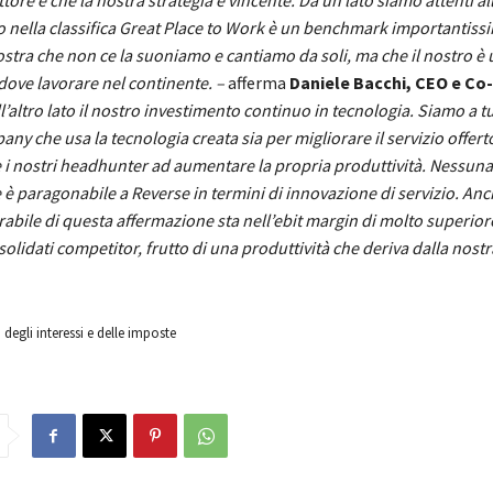
tore e che la nostra strategia è vincente. Da un lato siamo attenti all
 nella classifica Great Place to Work è un benchmark importantiss
stra che non ce la suoniamo e cantiamo da soli, ma che il nostro è 
 dove lavorare nel continente. –
afferma
Daniele Bacchi, CEO e Co
l’altro lato il nostro investimento continuo in tecnologia. Siamo a tutt
y che usa la tecnologia creata sia per migliorare il servizio offerto 
e i nostri headhunter ad aumentare la propria produttività. Nessuna 
 è paragonabile a Reverse in termini di innovazione di servizio. Anch
rabile di questa affermazione sta nell’ebit margin di molto superiore
solidati competitor, frutto di una produttività che deriva dalla nost
 degli interessi e delle imposte