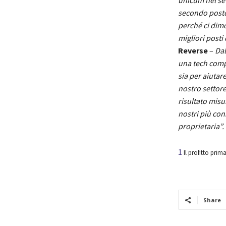
unicum nel set
secondo posto
perché ci dimo
migliori posti
Reverse
–
Dal
una tech compan
sia per aiutar
nostro settore
risultato misu
nostri più con
proprietaria”.
1
Il profitto prima
Share