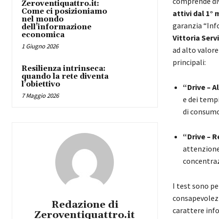
comprende di
Zeroventiquattro.it:
Come ci posizioniamo
attivi dal 1°
nel mondo
garanzia “Info
dell’informazione
economica
Vittoria Servi
1 Giugno 2026
ad alto valore
principali:
Resilienza intrinseca:
quando la rete diventa
l’obiettivo
“Drive – A
7 Maggio 2026
e dei tempi
di consumo
“Drive – 
attenzione,
concentraz
I test sono p
consapevolezza
Redazione di
carattere inf
Zeroventiquattro.it