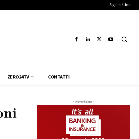
Sign in / Join
ZERO24TV
CONTATTI
- Advertising -
oni