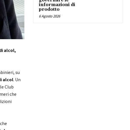
governare le
informazioni di
prodotto
6 Agosto 2026
i alcol,
binieri, su
i alcol
. Un
le Club
umeri che
izioni
che