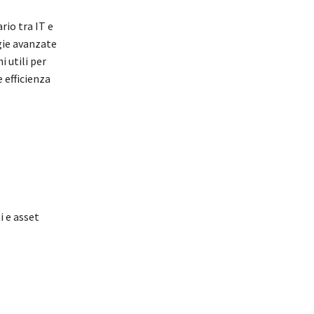
rio tra IT e
ogie avanzate
 utili per
 efficienza
i e asset