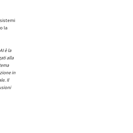
 sistemi
o la
I è la
ati alla
stema
zione in
e. Il
usioni