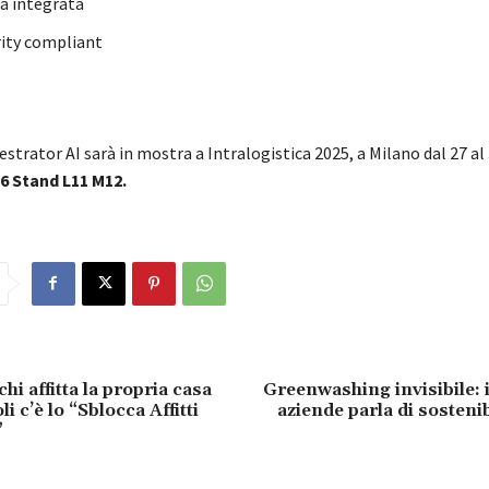
a integrata
ity compliant
trator AI sarà in mostra a Intralogistica 2025, a Milano dal 27 al
6 Stand L11 M12.
chi affitta la propria casa
Greenwashing invisibile: i
i c’è lo “Sblocca Affitti
aziende parla di sostenib
”