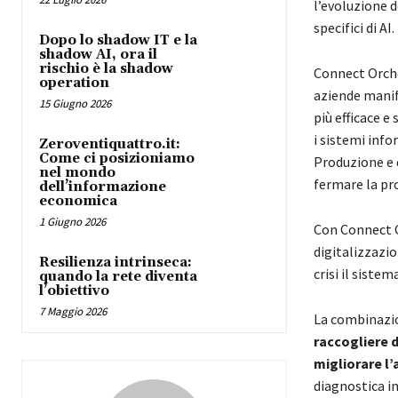
l’evoluzione 
specifici di AI.
Dopo lo shadow IT e la
shadow AI, ora il
rischio è la shadow
Connect Orche
operation
aziende manif
15 Giugno 2026
più efficace e
i sistemi info
Zeroventiquattro.it:
Come ci posizioniamo
Produzione e 
nel mondo
fermare la pr
dell’informazione
economica
1 Giugno 2026
Con Connect O
digitalizzazio
Resilienza intrinseca:
crisi il sistem
quando la rete diventa
l’obiettivo
7 Maggio 2026
La combinazio
raccogliere da
migliorare l
diagnostica in