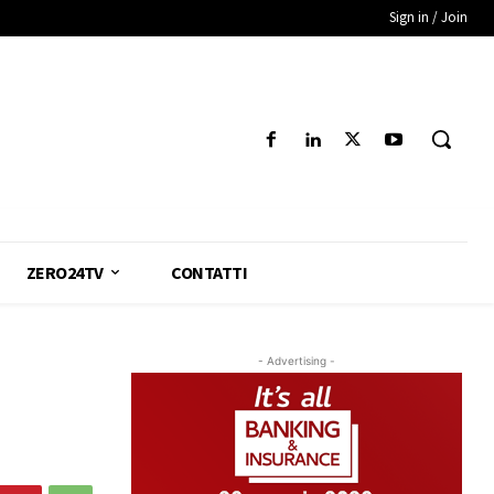
Sign in / Join
ZERO24TV
CONTATTI
- Advertising -