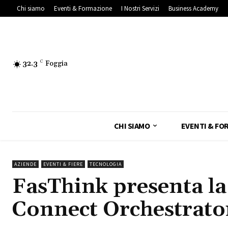
Chi siamo
Eventi & Formazione
I Nostri Servizi
Business Academy
32.3
C
Foggia
CHI SIAMO
EVENTI & FO
AZIENDE
EVENTI & FIERE
TECNOLOGIA
FasThink presenta la
Connect Orchestrato