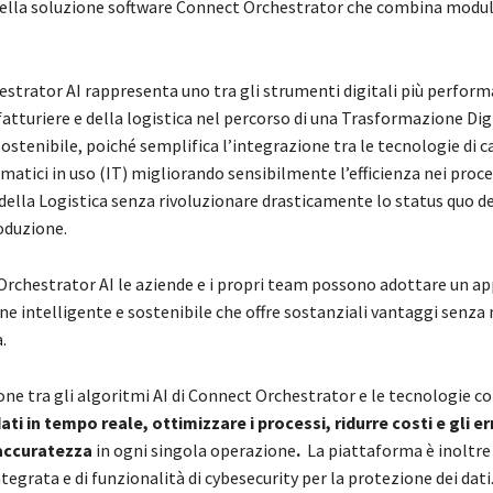
della soluzione software Connect Orchestrator che combina moduli
strator AI rappresenta uno tra gli strumenti digitali più performa
atturiere e della logistica nel percorso di una Trasformazione Dig
 sostenibile, poiché semplifica l’integrazione tra le tecnologie di
rmatici in uso (IT) migliorando sensibilmente l’efficienza nei proce
della Logistica senza rivoluzionare drasticamente lo status quo de
oduzione.
rchestrator AI le aziende e i propri team possono adottare un ap
ne intelligente e sostenibile che offre sostanziali vantaggi senza
a.
ne tra gli algoritmi AI di Connect Orchestrator e le tecnologie co
ti in tempo reale, ottimizzare i processi, ridurre costi e gli er
’accuratezza
in ogni singola operazione
.
La piattaforma è inoltre 
tegrata e di funzionalità di cybesecurity per la protezione dei dati