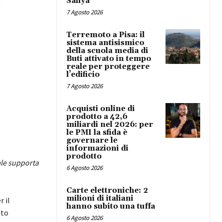
Safiya
7 Agosto 2026
Terremoto a Pisa: il
sistema antisismico
della scuola media di
Buti attivato in tempo
reale per proteggere
l’edificio
7 Agosto 2026
Acquisti online di
prodotto a 42,6
miliardi nel 2026: per
le PMI la sfida è
governare le
informazioni di
prodotto
ale supporta
6 Agosto 2026
Carte elettroniche: 2
milioni di italiani
r il
hanno subito una tuffa
nto
6 Agosto 2026