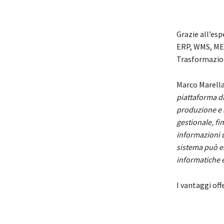
Grazie all’esp
ERP, WMS, ME
Trasformazion
Marco Marell
piattaforma dig
produzione e al
gestionale, fi
informazioni u
sistema può es
informatiche e
I vantaggi off