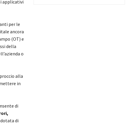
 applicativi
nti per le
itale ancora
 campo (OT) e
ssi della
ll’azienda o
proccio alla
 mettere in
nsente di
rori,
dotata di
.