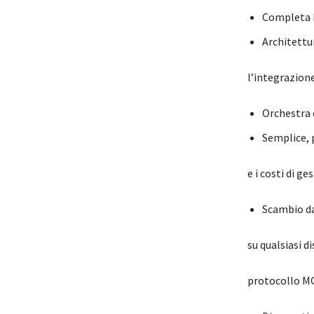
Completa I
Architettu
l’integrazione
Orchestra e
Semplice, p
e i costi di ge
Scambio da
su qualsiasi d
protocollo MQ