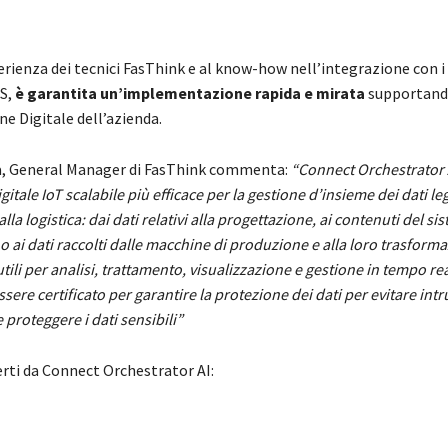
erienza dei tecnici FasThink e al know-how nell’integrazione con i
S,
è garantita un’implementazione rapida e mirata
supportand
e Digitale dell’azienda.
a, General Manager di FasThink commenta:
“Connect Orchestrator A
itale IoT scalabile più efficace per la gestione d’insieme dei dati leg
la logistica: dai dati relativi alla progettazione, ai contenuti del si
no ai dati raccolti dalle macchine di produzione e alla loro trasforma
tili per analisi, trattamento, visualizzazione e gestione in tempo real
sere certificato per garantire la protezione dei dati per evitare intr
 proteggere i dati sensibili”
erti da Connect Orchestrator AI: