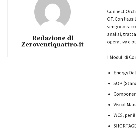
Connect Orches
OT. Con l’ausi
vengono raccol
analisi, trat
Redazione di
operativa e o
Zeroventiquattro.it
I Moduli di Co
Energy Data
SOP (Stand
Components 
Visual Man
WCS, per i
SHORTAGE, 