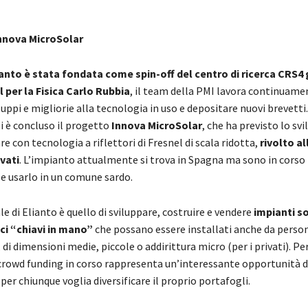
Innova MicroSolar
ianto è stata fondata come spin-off del centro di ricerca CRS4
per la Fisica Carlo Rubbia
, il team della PMI lavora continuame
uppi e migliorie alla tecnologia in uso e depositare nuovi brevetti.
si è concluso il progetto
Innova MicroSolar
, che ha previsto lo svi
e con tecnologia a riflettori di Fresnel di scala ridotta,
rivolto al
ivati
. L’impianto attualmente si trova in Spagna ma sono in corso 
 e usarlo in un comune sardo.
le di Elianto è quello di sviluppare, costruire e vendere
impianti so
i “chiavi in mano”
che possano essere installati anche da perso
 di dimensioni medie, piccole o addirittura micro (per i privati). Pe
rowd funding in corso rappresenta un’interessante opportunità d
er chiunque voglia diversificare il proprio portafogli.