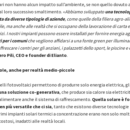
lari non hanno alcun impatto sull’ambiente, se non quello dovuto a
al loro successivo smaltimento. «
Abbiamo sviluppato
una tecnolo
a da diverse tipologie di aziende
, come quelle della filiera agro-al
ile, ma anche alle realtà che si occupano della lavorazione di carta e
zi. I nostri impianti possono essere installati per fornire energia ag
i per i comuni
che vogliono affidarsi a una fonte green per illumina
ffrescare i centri per gli anziani, i palazzetti dello sport, le piscine e 
ero Pili
,
CEO e founder di Elianto
.
ole, anche per realtà medio-piccole
lli fotovoltaici permettono di produrre solo energia elettrica, gli
una soluzione co-generativa
, che produce sia calore sia elettrici
 alimentare anche il sistema di raffrescamento.
Quella solare è fo
en più versatile che ci sia
, tanto che esistono diverse tecnologie
primi impianti solari termici a concentrazione erano non solo mol
stosi, inadatti alle realtà locali.