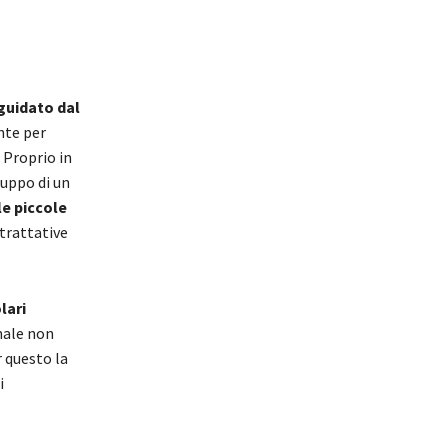
 guidato dal
nte per
 Proprio in
luppo di un
le piccole
trattative
lari
nale non
r questo la
i