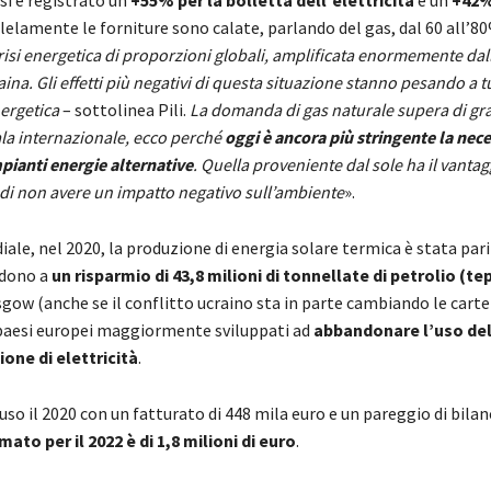
 si è registrato un
+55% per la bolletta dell’elettricità
e un
+42%
llelamente le forniture sono calate, parlando del gas, dal 60 all’80
isi energetica di proporzioni globali, amplificata enormemente dal
ina. Gli effetti più negativi di questa situazione stanno pesando a tutt
nergetica
– sottolinea Pili.
La domanda di gas naturale supera di gr
cala internazionale, ecco perché
oggi è ancora più stringente la nece
mpianti energie alternative
. Quella proveniente dal sole ha il vantag
 di non avere un impatto negativo sull’ambiente
».
iale, nel 2020, la produzione di energia solare termica è stata par
ndono a
un risparmio di 43,8 milioni di tonnellate di petrolio (te
sgow (anche se il conflitto ucraino sta in parte cambiando le carte
aesi europei maggiormente sviluppati ad
abbandonare l’uso de
ione di elettricità
.
uso il 2020 con un fatturato di 448 mila euro e un pareggio di bilan
ato per il 2022 è di 1,8 milioni di euro
.