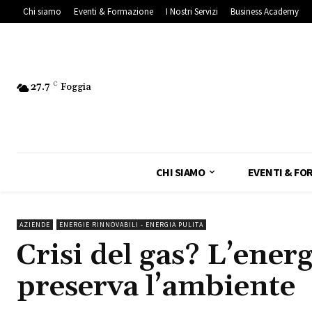
Chi siamo
Eventi & Formazione
I Nostri Servizi
Business Academy
27.7
C
Foggia
CHI SIAMO
EVENTI & FO
AZIENDE
ENERGIE RINNOVABILI - ENERGIA PULITA
Crisi del gas? L’energ
preserva l’ambiente