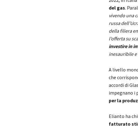
2022, in Italia
del gas
. Para
vivendo una cr
russa dell’Ucra
della filiera e
l’offerta su s
investire in i
inesauribile e
A livello mond
che corrispo
accordi di Gla
impegnano i p
per la produz
Elianto ha chi
fatturato stim