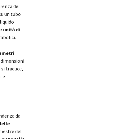
ferenza dei
su un tubo
liquido
r unità di
abolici.
rametri
le dimensioni
si traduce,
i e
endenza da
delle
imestre del