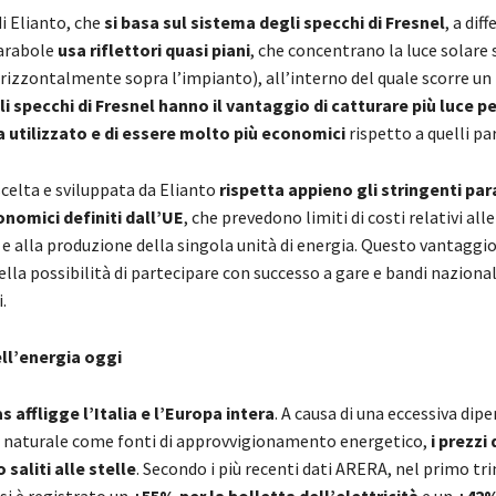
i Elianto, che
si basa sul sistema degli specchi di Fresnel
, a dif
parabole
usa riflettori quasi piani
, che concentrano la luce solare 
rizzontalmente sopra l’impianto), all’interno del quale scorre un 
li specchi di Fresnel hanno il vantaggio di catturare più luce pe
a utilizzato e di essere molto più economici
rispetto a quelli par
scelta e sviluppata da Elianto
rispetta appieno gli stringenti pa
onomici definiti dall’UE
, che prevedono limiti di costi relativi al
e alla produzione della singola unità di energia. Questo vantaggio 
ella possibilità di partecipare con successo a gare e bandi nazional
.
ll’energia oggi
as affligge l’Italia e l’Europa intera
. A causa di una eccessiva dip
s naturale come fonti di approvvigionamento energetico,
i prezzi 
 saliti alle stelle
. Secondo i più recenti dati ARERA, nel primo tr