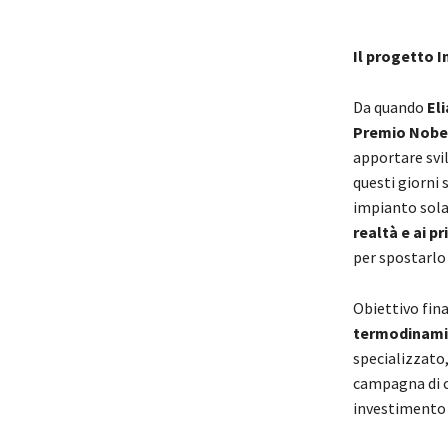
Il progetto 
Da quando
El
Premio Nobel 
apportare svil
questi giorni 
impianto solar
realtà e ai pr
per spostarlo
Obiettivo fina
termodinamic
specializzato,
campagna di c
investimento p