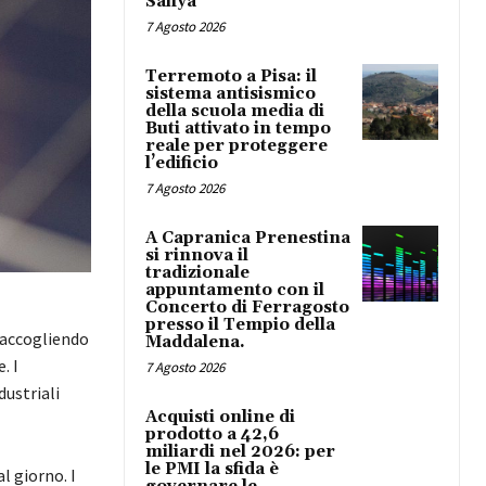
Safiya
7 Agosto 2026
Terremoto a Pisa: il
sistema antisismico
della scuola media di
Buti attivato in tempo
reale per proteggere
l’edificio
7 Agosto 2026
A Capranica Prenestina
si rinnova il
tradizionale
appuntamento con il
Concerto di Ferragosto
presso il Tempio della
raccogliendo
Maddalena.
. I
7 Agosto 2026
dustriali
Acquisti online di
prodotto a 42,6
miliardi nel 2026: per
le PMI la sfida è
l giorno. I