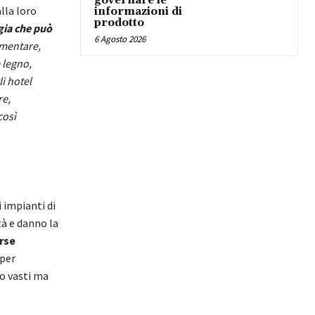
governare le
lla loro
informazioni di
prodotto
gia che può
6 Agosto 2026
imentare,
 legno,
li hotel
re,
così
 impianti di
tà e danno la
rse
 per
to vasti ma