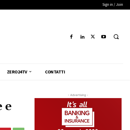
Sign in / Join
ZERO24TV
CONTATTI
- Advertising -
e e