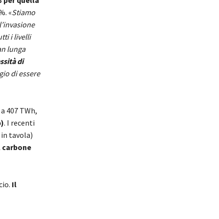
 per quella
%. «
Stiamo
l’invasione
i i livelli
an lunga
ssità di
gio di essere
i a 407 TWh,
p)
. I recenti
 in tavola)
l carbone
cio.
Il