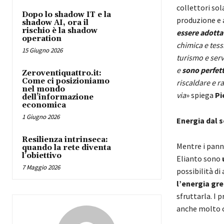
collettori so
Dopo lo shadow IT e la
produzione e 
shadow AI, ora il
rischio è la shadow
essere adottat
operation
chimica e tess
15 Giugno 2026
turismo e servi
e
sono perfett
Zeroventiquattro.it:
Come ci posizioniamo
riscaldare e ra
nel mondo
via
» spiega
Pi
dell’informazione
economica
1 Giugno 2026
Energia dal s
Resilienza intrinseca:
Mentre i panne
quando la rete diventa
l’obiettivo
Elianto sono
7 Maggio 2026
possibilità di
l’energia gre
sfruttarla. I 
anche molto co