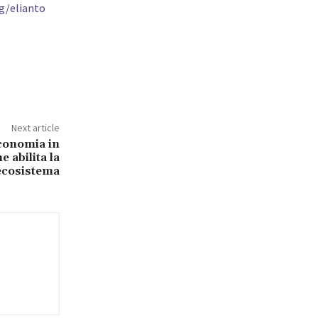
ng/elianto
Next article
economia in
e abilita la
’ecosistema