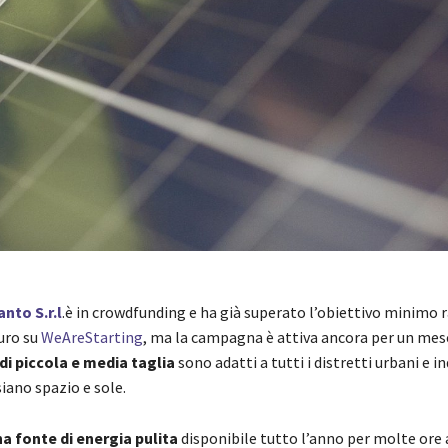
anto S.r.l
.è in crowdfunding e ha già superato l’obiettivo minimo 
uro su
WeAreStarting
, ma la campagna è attiva ancora per un mese
di piccola e media taglia
sono adatti a tutti i distretti urbani e in
siano spazio e sole.
a fonte di energia pulita
disponibile tutto l’anno per molte ore a