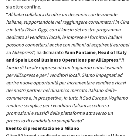
sia oltre confine.
“
Alibaba collabora da oltre un decennio con le aziende
italiane, supportandole nel raggiungere consumatori in Cina
e in tutta l’Asia. Oggi, con il lancio del nostro programma
dedicato ai venditori locali, le imprese e i fornitori italiani
possono connettersi anche con milioni di acquirenti europei
su AliExpress
”, ha dichiarato
Yann Fontaine
,
Head of Italy
and Spain Local Business Operations per AliExpress
.“
Il
lancio di Local+ rappresenta un traguardo entusiasmante
per AliExpress e per i venditori locali. Siamo impegnati ad
aprire nuove opportunità per incrementare vendite e ricavi
dei nostri partner nel dinamico mercato italiano dell’e-
commerce e, in prospettiva, in tutto il Sud Europa. Vogliamo
rendere semplice per i venditori italiani accedere a
promozioni e sussidi della piattaforma attraverso un
processo di candidatura semplificato
.”
Evento di presentazione a Milano
Oltre 50 brand, venditori e partner si sono riuniti a Milano