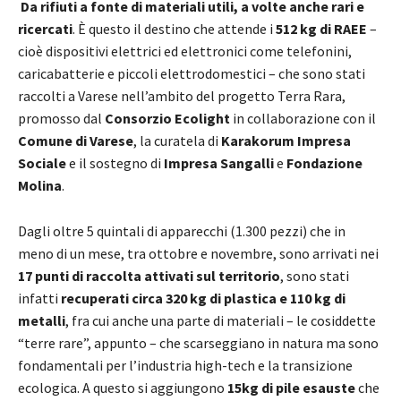
Da rifiuti a fonte di materiali utili, a volte anche rari e
ricercati
. È questo il destino che attende i
512 kg di RAEE
–
cioè dispositivi elettrici ed elettronici come telefonini,
caricabatterie e piccoli elettrodomestici – che sono stati
raccolti a Varese nell’ambito del progetto Terra Rara,
promosso dal
Consorzio Ecolight
in collaborazione con il
Comune di Varese
, la curatela di
Karakorum Impresa
Sociale
e il sostegno di
Impresa Sangalli
e
Fondazione
Molina
.
Dagli oltre 5 quintali di apparecchi (1.300 pezzi) che in
meno di un mese, tra ottobre e novembre, sono arrivati nei
17 punti di raccolta attivati sul territorio
, sono stati
infatti
recuperati circa 320 kg di plastica e 110 kg di
metalli
, fra cui anche una parte di materiali – le cosiddette
“terre rare”, appunto – che scarseggiano in natura ma sono
fondamentali per l’industria high-tech e la transizione
ecologica. A questo si aggiungono
15kg di pile esauste
che