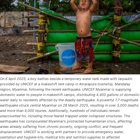
On 6 April 2025, a boy bathes beside a temporary water tank made with tarpaulin
provided by UNICEF at a makeshift tent camp in Amarapura township, Mandalay
region, Myanmar, following the recent earthquake. UNICEF Myanmar is supplying
domestic water to people in makeshift camps, distributing 4,400 gallons of domestic
water daily to residents affected by the deadly earthquake. A powerful 7.7-magnitude
earthquake struck central Myanmar on 28 March 2025, resulting in over 3,000 deaths
and more than 4,000 injuries. Additionally, hundreds of individuals remain
unaccounted for, including those feared trapped under collapsed structures. The
earthquake has compounded Myanmar's protracted humanitarian crisis, affecting
areas already suffering from chronic poverty, ongoing conflict, and frequent
displacement. UNICEF is working with partners to provide emergency water,
sanitation and hygiene kits, medical kits and nutrition supplies to affected