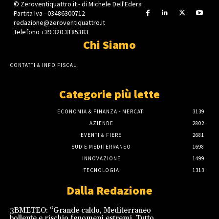
© Zeroventiquattro.it - di Michele Dell'Edera
Partita Iva - 03486300712
redazione@zeroventiquattro.it
Telefono +39 320 3185383
Chi Siamo
CONTATTI & INFO FISCALI
Categorie più lette
ECONOMIA & FINANZA - MERCATI
3139
AZIENDE
2802
EVENTI & FIERE
2681
SUD E MEDITERRANEO
1698
INNOVAZIONE
1499
TECNOLOGIA
1313
Dalla Redazione
3BMETEO: “Grande caldo, Mediterraneo
bollente e rischio fenomeni estremi. Tutto