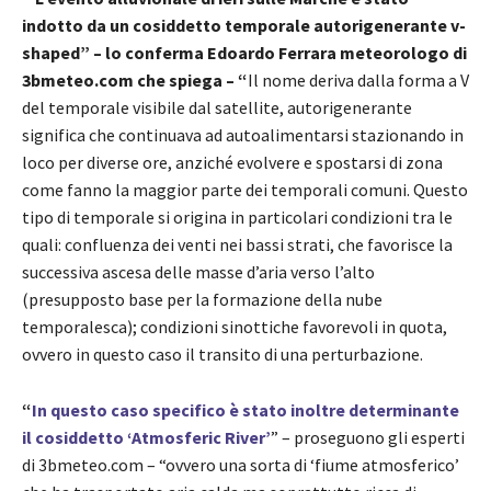
indotto da un cosiddetto temporale autorigenerante v-
shaped” – lo conferma Edoardo Ferrara meteorologo di
3bmeteo.com che spiega – “
Il nome deriva dalla forma a V
del temporale visibile dal satellite, autorigenerante
significa che continuava ad autoalimentarsi stazionando in
loco per diverse ore, anziché evolvere e spostarsi di zona
come fanno la maggior parte dei temporali comuni. Questo
tipo di temporale si origina in particolari condizioni tra le
quali: confluenza dei venti nei bassi strati, che favorisce la
successiva ascesa delle masse d’aria verso l’alto
(presupposto base per la formazione della nube
temporalesca); condizioni sinottiche favorevoli in quota,
ovvero in questo caso il transito di una perturbazione.
“
In questo caso specifico è stato inoltre determinante
il cosiddetto ‘Atmosferic River’
” – proseguono gli esperti
di 3bmeteo.com – “ovvero una sorta di ‘fiume atmosferico’