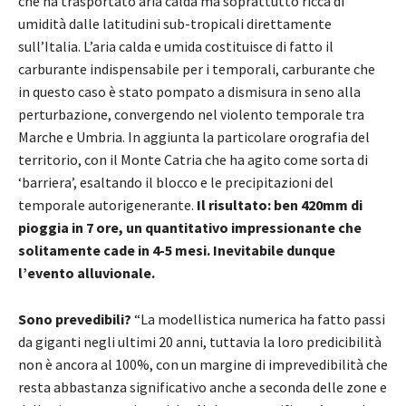
che ha trasportato aria calda ma soprattutto ricca di
umidità dalle latitudini sub-tropicali direttamente
sull’Italia. L’aria calda e umida costituisce di fatto il
carburante indispensabile per i temporali, carburante che
in questo caso è stato pompato a dismisura in seno alla
perturbazione, convergendo nel violento temporale tra
Marche e Umbria. In aggiunta la particolare orografia del
territorio, con il Monte Catria che ha agito come sorta di
‘barriera’, esaltando il blocco e le precipitazioni del
temporale autorigenerante.
Il risultato: ben 420mm di
pioggia in 7 ore, un quantitativo impressionante che
solitamente cade in 4-5 mesi. Inevitabile dunque
l’evento alluvionale.
Sono prevedibili?
“La modellistica numerica ha fatto passi
da giganti negli ultimi 20 anni, tuttavia la loro predicibilità
non è ancora al 100%, con un margine di imprevedibilità che
resta abbastanza significativo anche a seconda delle zone e