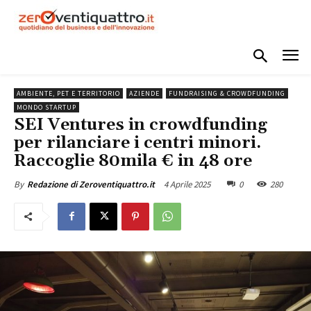
AMBIENTE, PET E TERRITORIO
AZIENDE
FUNDRAISING & CROWDFUNDING
MONDO STARTUP
SEI Ventures in crowdfunding
per rilanciare i centri minori.
Raccoglie 80mila € in 48 ore
4 Aprile 2025
0
280
By
Redazione di Zeroventiquattro.it