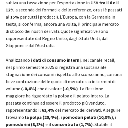
subiva una tassazione per l’esportazione in USA
tra il 6 e il
12%
a seconda dei formati e delle referenze, ora si è passati
al
15%
per tutti i prodotti). L’Europa, con la Germania in
testa, si conferma, ancora una volta, il principale mercato
di sbocco dei nostri derivati. Quote significative sono
rappresentate dal Regno Unito, dagli Stati Uniti, dal
Giappone e dall’Australia.
Analizzando i
dati di consumo interni
, nel canale retail,
nel primo semestre 2025 si registra una sostanziale
stagnazione dei consumi rispetto allo scorso anno, con una
lieve contrazione delle quote di mercato sia in termini di
volume
(-0,4%)
che di valore
(-0,5%)
. La flessione
maggiore ha riguardato la polpa e il pelato intero. La
passata continua ad essere il prodotto più venduto,
rappresentando il
63,4%
del mercato dei derivati. A seguire
troviamo
la polpa (20,4%)
,
i pomodori pelati (10,9%)
,
i
pomodorini (3,8%)
e il
concentrato (1,7%)
. Stabile il