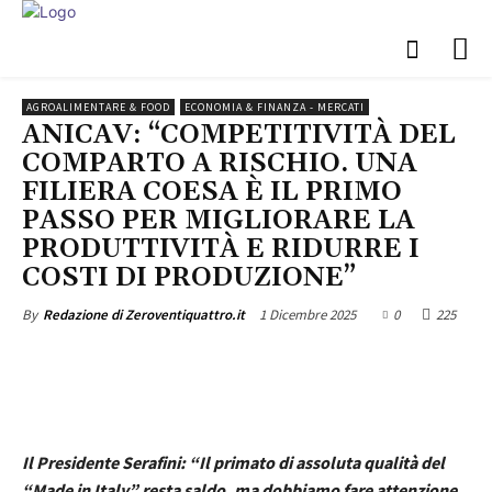
AGROALIMENTARE & FOOD
ECONOMIA & FINANZA - MERCATI
ANICAV: “COMPETITIVITÀ DEL
COMPARTO A RISCHIO. UNA
FILIERA COESA È IL PRIMO
PASSO PER MIGLIORARE LA
PRODUTTIVITÀ E RIDURRE I
COSTI DI PRODUZIONE”
1 Dicembre 2025
0
225
By
Redazione di Zeroventiquattro.it
Il Presidente Serafini: “Il primato di assoluta qualità del
“Made in Italy” resta saldo, ma dobbiamo fare attenzione