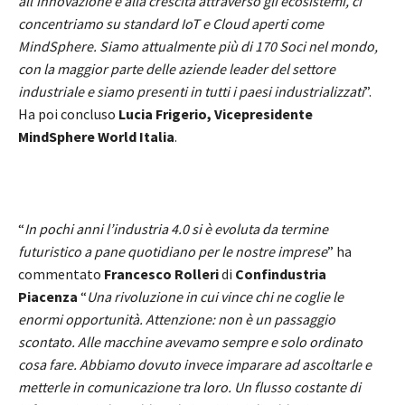
all’innovazione e alla crescita attraverso gli ecosistemi, ci
concentriamo su standard IoT e Cloud aperti come
MindSphere. Siamo attualmente più di 170 Soci nel mondo,
con la maggior parte delle aziende leader del settore
industriale e siamo presenti in tutti i paesi industrializzati
”.
Ha poi concluso
Lucia Frigerio, Vicepresidente
MindSphere World
Italia
.
“
In pochi anni l’industria 4.0 si è evoluta da termine
futuristico a pane quotidiano per le nostre imprese
” ha
commentato
Francesco Rolleri
di
Confindustria
Piacenza
“
Una rivoluzione in cui vince chi ne coglie le
enormi opportunità. Attenzione: non è un passaggio
scontato. Alle macchine avevamo sempre e solo ordinato
cosa fare. Abbiamo dovuto invece imparare ad ascoltarle e
metterle in comunicazione tra loro. Un flusso costante di