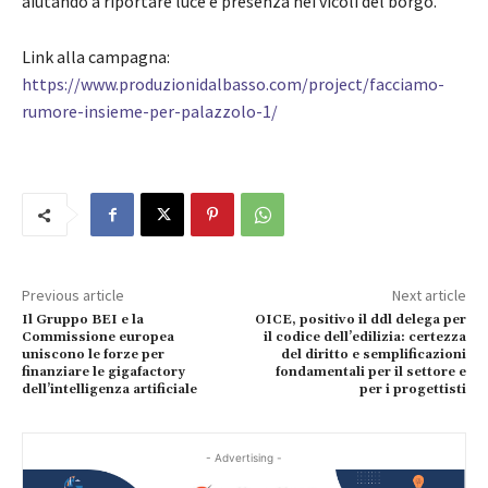
aiutando a riportare luce e presenza nei vicoli del borgo.
Link alla campagna:
https://www.produzionidalbasso.com/project/facciamo-
rumore-insieme-per-palazzolo-1/
Previous article
Next article
Il Gruppo BEI e la
OICE, positivo il ddl delega per
Commissione europea
il codice dell’edilizia: certezza
uniscono le forze per
del diritto e semplificazioni
finanziare le gigafactory
fondamentali per il settore e
dell’intelligenza artificiale
per i progettisti
- Advertising -