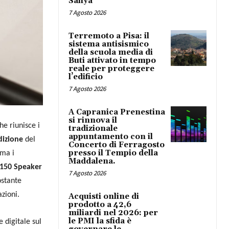
Safiya
7 Agosto 2026
Terremoto a Pisa: il
sistema antisismico
della scuola media di
Buti attivato in tempo
reale per proteggere
l’edificio
7 Agosto 2026
A Capranica Prenestina
si rinnova il
he riunisce i
tradizionale
appuntamento con il
dizione
del
Concerto di Ferragosto
presso il Tempio della
mma i
Maddalena.
150 Speaker
7 Agosto 2026
ostante
zioni.
Acquisti online di
prodotto a 42,6
miliardi nel 2026: per
le PMI la sfida è
 digitale sul