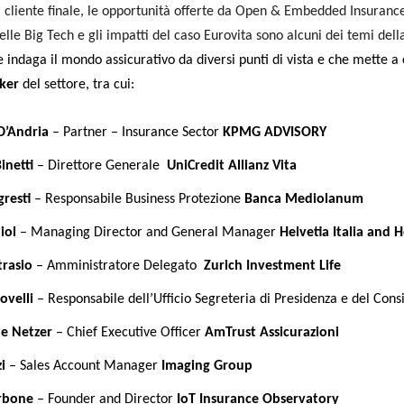
l cliente finale, le opportunità offerte da Open & Embedded Insurance,
elle Big Tech e gli impatti del caso Eurovita sono alcuni dei temi del
 indaga il mondo assicurativo da diversi punti di vista e che mette a
ker
del settore, tra cui:
D’Andria
– Partner – Insurance Sector
KPMG ADVISORY
inetti
– Direttore Generale
UniCredit Allianz Vita
resti
– Responsabile Business Protezione
Banca Mediolanum
iol
– Managing Director and General Manager
Helvetia Italia and H
rasio
– Amministratore Delegato
Zurich Investment Life
ovelli
– Responsabile dell’Ufficio Segreteria di Presidenza e del Cons
e Netzer
– Chief Executive Officer
AmTrust Assicurazioni
i
– Sales Account Manager
Imaging Group
rbone
– Founder and Director
IoT Insurance Observatory