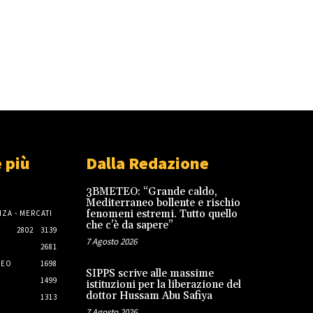
 più
Dalla Redazione
3BMETEO: “Grande caldo,
Mediterraneo bollente e rischio
fenomeni estremi. Tutto quello
ZA - MERCATI
che c’è da sapere”
2802
3139
7 Agosto 2026
2681
NEO
1698
SIPPS scrive alle massime
1499
istituzioni per la liberazione del
dottor Hussam Abu Safiya
1313
7 Agosto 2026