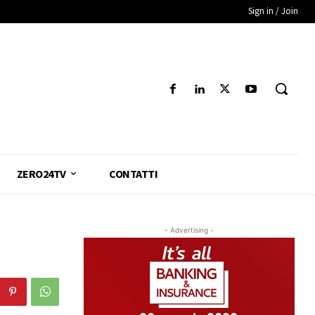
Sign in / Join
ZERO24TV
CONTATTI
- Advertising -