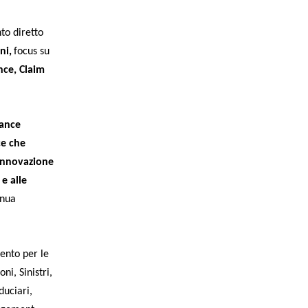
to diretto
ni,
focus su
nce
,
Claim
rance
ce che
’innovazione
 e alle
inua
ento per le
ni, Sinistri,
uciari,