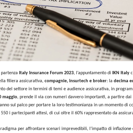
di partenza
Italy Insurance Forum 2023
, l’appuntamento di
IKN Italy
c
lla filiera assicurativa,
compagnie, insurtech e broker
: la
decima e
to del settore in termini di temi e audience assicurativa, in progra
0 maggio
, prende il via con numeri davvero importanti, a partire dai
ranno sul palco per portare la loro testimonianza in un momento di c
50 i partecipanti attesi, di cui oltre il 60% rappresentato da assicura
radigma per affrontare scenari imprevedibili, l’impatto di inflazione e