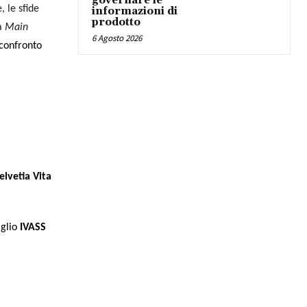
governare le
 le sfide
informazioni di
prodotto
la
Main
6 Agosto 2026
 confronto
elvetia Vita
iglio
IVASS