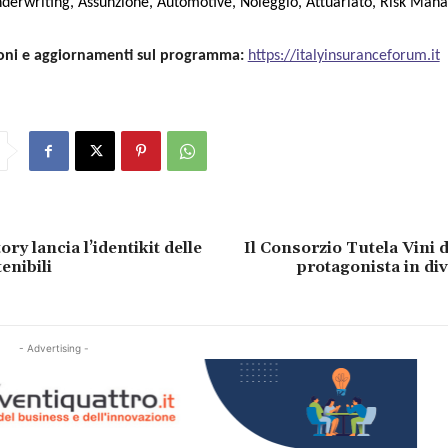
nderwriting, Assunzione, Automotive, Noleggio, Attuariato, Risk Man
oni e aggiornamenti sul programma:
https://italyinsuranceforum.it
ory lancia l’identikit delle
Il Consorzio Tutela Vini 
enibili
protagonista in div
- Advertising -