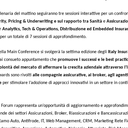
plenaria del mattino seguiranno
tre sessioni interattive
per un confron
ity
,
Pricing & Underwriting
e sul rapporto tra
Sanità
e
Assicurazio
 Analytics
,
Tech & Operations, Distribuzione ed Embedded Insura
per un totale di
7 sessioni di approfondimento
.
ella Main Conference si svolgerà la settima edizione degli
Italy Insu
ai consueto appuntamento che
promuove i successi e le best practi
volontà del mercato di affermare la crescita aziendale attraverso l
wards sono rivolti
alle compagnie assicurative, ai broker, agli agenti
e
per stimolare l’adozione di approcci innovativi in un settore in cont
ce Forum rappresenta un’opportunità di aggiornamento e approfondim
nde dei settori Assicurazioni, Broker, Riassicurazioni e Bancassicurazio
 Ramo Auto, Antifrode, IT, Web Management, CRM, Marketing Rete Fid