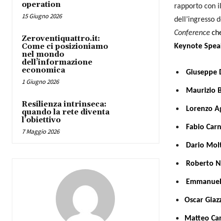
operation
rapporto con i
15 Giugno 2026
dell’ingresso d
Conference
che
Zeroventiquattro.it:
Come ci posizioniamo
Keynote Spea
nel mondo
dell’informazione
economica
Giuseppe 
1 Giugno 2026
Maurizio B
Resilienza intrinseca:
Lorenzo Ag
quando la rete diventa
l’obiettivo
Fabio Carn
7 Maggio 2026
Dario Molt
Roberto N
Emmanuel
Oscar Giazz
Matteo Ca