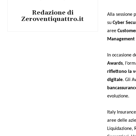
Redazione di
Alla sessione 
Zeroventiquattro.it
su
Cyber Secur
aree
Customer
Management
In occasione d
Awards
,
l’orm
riflettono la 
digitale
. Gli A
bancassuranc
evoluzione.
Italy Insuran
aree delle azie
Liquidazione,