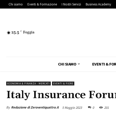
Chi siamo
Eventi & Formazione
I Nostri Servizi
Business Academy
25.5
C
Foggia
CHI SIAMO
EVENTI & FO
ECONOMIA & FINANZA - MERCATI
EVENTI & FIERE
Italy Insurance Foru
By
Redazione di Zeroventiquattro.it
5 Maggio 2023
0
201