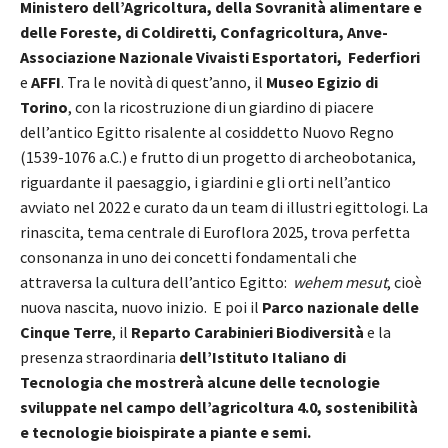
Ministero dell’Agricoltura, della Sovranità alimentare e
delle Foreste, di Coldiretti, Confagricoltura, Anve-
Associazione Nazionale Vivaisti Esportatori, Federfiori
e
AFFI
. Tra le novità di quest’anno, il
Museo Egizio di
Torino
, con la ricostruzione di un giardino di piacere
dell’antico Egitto risalente al cosiddetto Nuovo Regno
(1539-1076 a.C.) e frutto di un progetto di archeobotanica,
riguardante il paesaggio, i giardini e gli orti nell’antico
avviato nel 2022 e curato da un team di illustri egittologi. La
rinascita, tema centrale di Euroflora 2025, trova perfetta
consonanza in uno dei concetti fondamentali che
attraversa la cultura dell’antico Egitto:
wehem mesut
, cioè
nuova nascita, nuovo inizio. E poi il
Parco nazionale delle
Cinque Terre
, il
Reparto Carabinieri Biodiversità
e la
presenza straordinaria
dell’Istituto Italiano di
Tecnologia che mostrerà alcune delle tecnologie
sviluppate nel campo dell’agricoltura 4.0, sostenibilità
e tecnologie bioispirate a piante e semi.