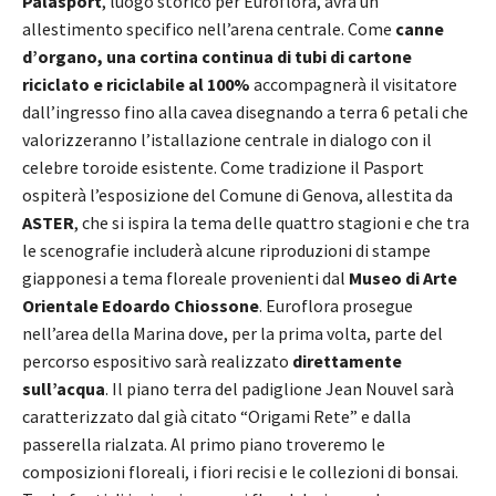
Palasport
, luogo storico per Euroflora, avrà un
allestimento specifico nell’arena centrale. Come
canne
d’organo, una cortina continua di tubi di cartone
riciclato e riciclabile al 100%
accompagnerà il visitatore
dall’ingresso fino alla cavea disegnando a terra 6 petali che
valorizzeranno l’istallazione centrale in dialogo con il
celebre toroide esistente. Come tradizione il Pasport
ospiterà l’esposizione del Comune di Genova, allestita da
ASTER
, che si ispira la tema delle quattro stagioni e che tra
le scenografie includerà alcune riproduzioni di stampe
giapponesi a tema floreale provenienti dal
Museo di Arte
Orientale Edoardo Chiossone
. Euroflora prosegue
nell’area della Marina dove, per la prima volta, parte del
percorso espositivo sarà realizzato
direttamente
sull’acqua
. Il piano terra del padiglione Jean Nouvel sarà
caratterizzato dal già citato “Origami Rete” e dalla
passerella rialzata. Al primo piano troveremo le
composizioni floreali, i fiori recisi e le collezioni di bonsai.