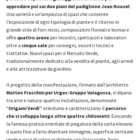
approdare poi sui due piani del padiglione Jean Nouvel
.
Una varietà e un’ampiezza di spazi che consente
l’esposizione di ogni tipologia di piante e il ritorno in
grande stile di fiori recisi, composizioni floreali e bonsai e
offre
quattro arene
per incontri, spettacoli e laboratori
oltre a
cinque sale
per convegni, incontri tecnici e
trattative. Nuovi spazi per il Mercato Verde,
tradizionalmente dedicato alla vendita di piante, agli arredi
e alle attrezzature da giardino.
Il progetto della manifestazione, firmato dall’architetto
Matteo Fraschini per Urges-Gruppo Valagussa
, si dipana
tra arte e natura: quattro installazioni, denominate
“
Origami Verdi”
orientano e caratterizzano il
percorso
che si sviluppa lungo oltre quattro chilometri
. Evocando
la famosa pratica orientale di piegatura della carta elevano
il suolo fino a farlo diventare immagine, superficie verticale
verde e ricca di colori in dialogo con l’orizzonte. Sono